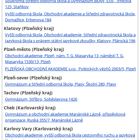
Soukromá Střední odborná škola a Gymnázium BEAN, s.r.o., Trnkova
125, Staňkov
Vyšší odborná škola, Obchodní akademie a Střední zdravotnická škola,
Domažlice, Erbenova 184
Klatovy (Plzeňský kraj)
Vyšší odborná škola, Obchodní akademie, Střední zdravotnická škola a
Jazyková škola s právem státní jazykové zkoušky, Klatovy, Plánická 196
Plzeň-město (Plzeňský kraj)
Obchodní akademie, Plzeň, nám. T. G. Masaryka 13, náměstí T. G.
Masaryka 1530/13, Plzeň
PLZEŇSKÁ OBCHODNÍ AKADEMIE s.r.o., Politických vězňů 2003/5, Plzeň
Plzeň-sever (Plzeňský kraj)
Gymnázium a Střední odborná škola, Plasy, Školní 280, Plasy
Tachov (Plzeňský kraj)
Gymnázium, Stříbro, Soběslavova 1426
Cheb (Karlovarský kraj)
Gymnázium a obchodní akademie Mariánské Lázně, příspěvková
organizace, Ruská 355/7, Mariánské Lázně
Karlovy Vary (Karlovarský kraj)
Obchodní akademie, vyšší odborná škola cestovního ruchu a jazyková