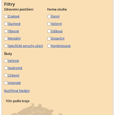
Administrátor projektu
Filtry
Zdravotní postižení
Forma studia
Asistentka
Zrakové
Denní
Celní deklarant
Sluchové
Večerní
Firemní recepční
Fakturant
Tělesné
Dálková
Mzdová účetní
Mentální
Distanční
Odborný účetní
Specifické poruchy učení
Kombinovaná
Pokladník
Školy
Pracovník pro evidenci zásob
Veřejné
Pracovník správy pohledávek
Soukromé
Samostatný účetní
Církevní
Účetní
Vojenské
Personalista
Rozšířené hledání
Vedoucí týmu
Filtr podle kraje
Media buyer
Specialista marketingu