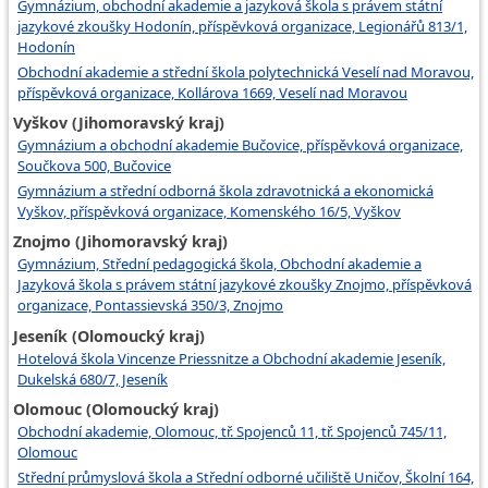
Gymnázium, obchodní akademie a jazyková škola s právem státní
jazykové zkoušky Hodonín, příspěvková organizace, Legionářů 813/1,
Hodonín
Obchodní akademie a střední škola polytechnická Veselí nad Moravou,
příspěvková organizace, Kollárova 1669, Veselí nad Moravou
Vyškov (Jihomoravský kraj)
Gymnázium a obchodní akademie Bučovice, příspěvková organizace,
Součkova 500, Bučovice
Gymnázium a střední odborná škola zdravotnická a ekonomická
Vyškov, příspěvková organizace, Komenského 16/5, Vyškov
Znojmo (Jihomoravský kraj)
Gymnázium, Střední pedagogická škola, Obchodní akademie a
Jazyková škola s právem státní jazykové zkoušky Znojmo, příspěvková
organizace, Pontassievská 350/3, Znojmo
Jeseník (Olomoucký kraj)
Hotelová škola Vincenze Priessnitze a Obchodní akademie Jeseník,
Dukelská 680/7, Jeseník
Olomouc (Olomoucký kraj)
Obchodní akademie, Olomouc, tř. Spojenců 11, tř. Spojenců 745/11,
Olomouc
Střední průmyslová škola a Střední odborné učiliště Uničov, Školní 164,