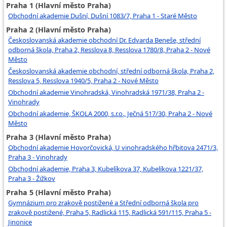
Praha 1 (Hlavní město Praha)
Administrátor krematoria
Obchodní akademie Dušní, Dušní 1083/7, Praha 1 - Staré Město
Praha 2 (Hlavní město Praha)
Administrátor pohřebiště
Českoslovanská akademie obchodní Dr. Edvarda Beneše, střední
odborná škola, Praha 2, Resslova 8, Resslova 1780/8, Praha 2 - Nové
Město
Českoslovanská akademie obchodní, střední odborná škola, Praha 2,
Resslova 5, Resslova 1940/5, Praha 2 - Nové Město
Obchodní akademie Vinohradská, Vinohradská 1971/38, Praha 2 -
Vinohrady
Obchodní akademie, ŠKOLA 2000, s.r.o., Ječná 517/30, Praha 2 - Nové
Město
Praha 3 (Hlavní město Praha)
Obchodní akademie Hovorčovická, U vinohradského hřbitova 2471/3,
Praha 3 - Vinohrady
Obchodní akademie, Praha 3, Kubelíkova 37, Kubelíkova 1221/37,
Praha 3 - Žižkov
Praha 5 (Hlavní město Praha)
Gymnázium pro zrakově postižené a Střední odborná škola pro
zrakově postižené, Praha 5, Radlická 115, Radlická 591/115, Praha 5 -
Jinonice