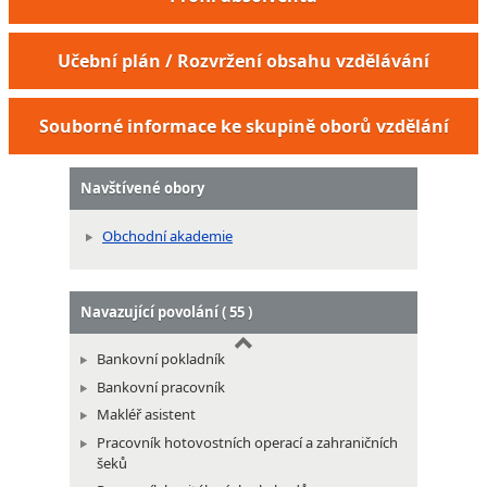
Administrátor pohřebiště
Učební plán / Rozvržení obsahu vzdělávání
Souborné informace ke skupině oborů vzdělání
Navštívené obory
Obchodní akademie
Navazující povolání ( 55 )
Bankovní pokladník
Bankovní pracovník
Makléř asistent
Pracovník hotovostních operací a zahraničních
šeků