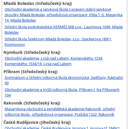
Mladá Boleslav (Středočeský kraj)
Obchodní akademie a Jazyková škola s právem státní jazykové
zkoušky Mladá Boleslav, příspěvková organizace, třída T. G. Masaryka
14, Mladá Boleslav
Střední škola podnikatelská HERMÉS MB s.r.o., Laurinova 1049, Mladá
Boleslav
Střední škola Spektrum Mladá Boleslav, s.r.o., Steckerova 189/1,
Kosmonosy
Nymburk (Středočeský kraj)
Obchodní akademie, Lysá nad Labem, Komenského 1534,
Komenského 1534/16, Lysá nad Labem
Příbram (Středočeský kraj)
Gymnázium a Střední odborná škola ekonomická, Sedlčany, Nádražní
90
Obchodní akademie a Vyšší odborná škola, Příbram I, Na Příkopech
104
Rakovník (Středočeský kraj)
Masarykova obchodní a zemědělská akademie Rakovník, střední
odborná škola - příspěvková organizace, Pražská 1222, Rakovník
České Budějovice (Jihočeský kraj)
Obchodní akademie, České Budějovice, Husova 1, Husova tř. 1849/1,