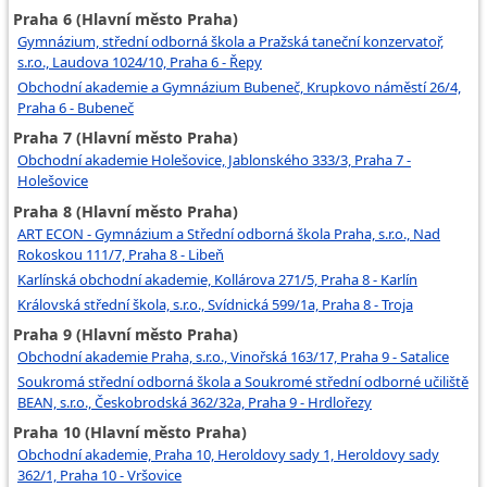
Praha 6 (Hlavní město Praha)
Gymnázium, střední odborná škola a Pražská taneční konzervatoř,
s.r.o., Laudova 1024/10, Praha 6 - Řepy
Obchodní akademie a Gymnázium Bubeneč, Krupkovo náměstí 26/4,
Praha 6 - Bubeneč
Praha 7 (Hlavní město Praha)
Obchodní akademie Holešovice, Jablonského 333/3, Praha 7 -
Holešovice
Praha 8 (Hlavní město Praha)
ART ECON - Gymnázium a Střední odborná škola Praha, s.r.o., Nad
Rokoskou 111/7, Praha 8 - Libeň
Karlínská obchodní akademie, Kollárova 271/5, Praha 8 - Karlín
Královská střední škola, s.r.o., Svídnická 599/1a, Praha 8 - Troja
Praha 9 (Hlavní město Praha)
Obchodní akademie Praha, s.r.o., Vinořská 163/17, Praha 9 - Satalice
Soukromá střední odborná škola a Soukromé střední odborné učiliště
BEAN, s.r.o., Českobrodská 362/32a, Praha 9 - Hrdlořezy
Praha 10 (Hlavní město Praha)
Obchodní akademie, Praha 10, Heroldovy sady 1, Heroldovy sady
362/1, Praha 10 - Vršovice