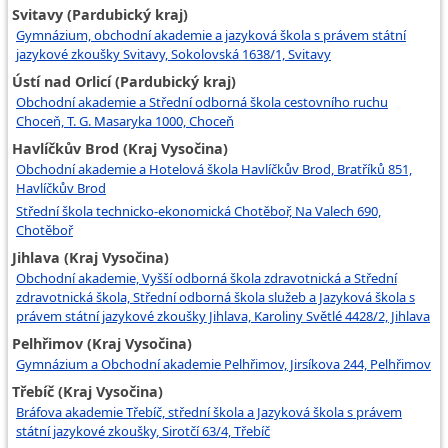
Svitavy (Pardubický kraj)
Gymnázium, obchodní akademie a jazyková škola s právem státní
jazykové zkoušky Svitavy, Sokolovská 1638/1, Svitavy
Ústí nad Orlicí (Pardubický kraj)
Obchodní akademie a Střední odborná škola cestovního ruchu
Choceň, T. G. Masaryka 1000, Choceň
Havlíčkův Brod (Kraj Vysočina)
Obchodní akademie a Hotelová škola Havlíčkův Brod, Bratříků 851,
Havlíčkův Brod
Střední škola technicko-ekonomická Chotěboř, Na Valech 690,
Chotěboř
Jihlava (Kraj Vysočina)
Obchodní akademie, Vyšší odborná škola zdravotnická a Střední
zdravotnická škola, Střední odborná škola služeb a Jazyková škola s
právem státní jazykové zkoušky Jihlava, Karoliny Světlé 4428/2, Jihlava
Pelhřimov (Kraj Vysočina)
Gymnázium a Obchodní akademie Pelhřimov, Jirsíkova 244, Pelhřimov
Třebíč (Kraj Vysočina)
Bráfova akademie Třebíč, střední škola a Jazyková škola s právem
státní jazykové zkoušky, Sirotčí 63/4, Třebíč