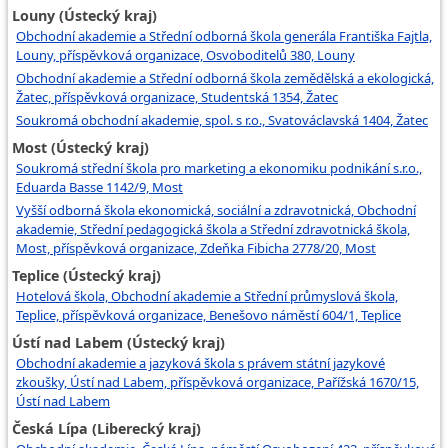
Louny (Ústecký kraj)
Obchodní akademie a Střední odborná škola generála Františka Fajtla,
Louny, příspěvková organizace, Osvoboditelů 380, Louny
Obchodní akademie a Střední odborná škola zemědělská a ekologická,
Žatec, příspěvková organizace, Studentská 1354, Žatec
Soukromá obchodní akademie, spol. s r.o., Svatováclavská 1404, Žatec
Most (Ústecký kraj)
Soukromá střední škola pro marketing a ekonomiku podnikání s.r.o.,
Eduarda Basse 1142/9, Most
Vyšší odborná škola ekonomická, sociální a zdravotnická, Obchodní
akademie, Střední pedagogická škola a Střední zdravotnická škola,
Most, příspěvková organizace, Zdeňka Fibicha 2778/20, Most
Teplice (Ústecký kraj)
Hotelová škola, Obchodní akademie a Střední průmyslová škola,
Teplice, příspěvková organizace, Benešovo náměstí 604/1, Teplice
Ústí nad Labem (Ústecký kraj)
Obchodní akademie a jazyková škola s právem státní jazykové
zkoušky, Ústí nad Labem, příspěvková organizace, Pařížská 1670/15,
Ústí nad Labem
Česká Lípa (Liberecký kraj)