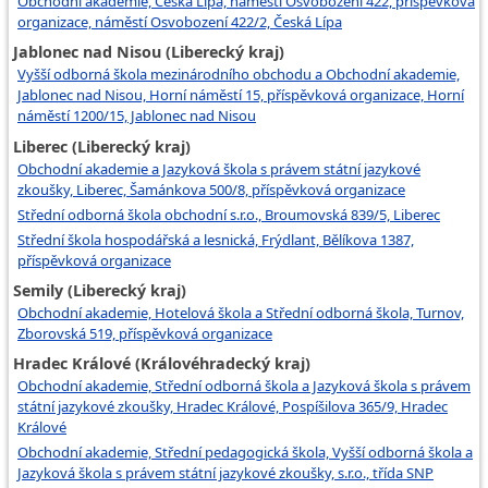
Obchodní akademie, Česká Lípa, náměstí Osvobození 422, příspěvková
organizace, náměstí Osvobození 422/2, Česká Lípa
Jablonec nad Nisou (Liberecký kraj)
Vyšší odborná škola mezinárodního obchodu a Obchodní akademie,
Jablonec nad Nisou, Horní náměstí 15, příspěvková organizace, Horní
náměstí 1200/15, Jablonec nad Nisou
Liberec (Liberecký kraj)
Obchodní akademie a Jazyková škola s právem státní jazykové
zkoušky, Liberec, Šamánkova 500/8, příspěvková organizace
Střední odborná škola obchodní s.r.o., Broumovská 839/5, Liberec
Střední škola hospodářská a lesnická, Frýdlant, Bělíkova 1387,
příspěvková organizace
Semily (Liberecký kraj)
Obchodní akademie, Hotelová škola a Střední odborná škola, Turnov,
Zborovská 519, příspěvková organizace
Hradec Králové (Královéhradecký kraj)
Obchodní akademie, Střední odborná škola a Jazyková škola s právem
státní jazykové zkoušky, Hradec Králové, Pospíšilova 365/9, Hradec
Králové
Obchodní akademie, Střední pedagogická škola, Vyšší odborná škola a
Jazyková škola s právem státní jazykové zkoušky, s.r.o., třída SNP