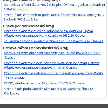
Mendelova střední škola, Nový Jičín, příspěvková organizace, Divadelní
138/4, Nový Jičín
Střední škola ekonomicko-podnikatelská Studénka, o.p.s., Arm. gen. L.
Svobody 760, Studénka
Opava (Moravskoslezský kraj)
Obchodní akademie a Střední odborná škola logistická, Opava,
příspěvková organizace, Hany Kvapilové 1656/20, Opava
Soukromá obchodní akademie Opava s.r.o., Rooseveltova 47, Opava 1
Ostrava-město (Moravskoslezský kraj)
Moravskoslezská obchodní akademie, s.r.o., Michálkovická 1810/181,
Ostrava
Obchodní akademie a Vyšší odborná škola sociálně právní, Ostrava,
příspěvková organizace, Karasova 1140/16, Ostrava
Obchodní akademie, Ostrava-Poruba, příspěvková organizace, Polská
1543/6, Ostrava
PRIGO, střední škola, s.r.o., Mojmírovců 1002/42, Ostrava
Střední škola podnikatelská Klimkovice s.r.o., Komenského 112,
Klimkovice