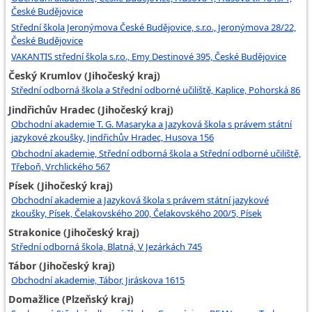
České Budějovice
Střední škola Jeronýmova České Budějovice, s.r.o., Jeronýmova 28/22,
České Budějovice
VAKANTIS střední škola s.r.o., Emy Destinové 395, České Budějovice
Český Krumlov (Jihočeský kraj)
Střední odborná škola a Střední odborné učiliště, Kaplice, Pohorská 86
Jindřichův Hradec (Jihočeský kraj)
Obchodní akademie T. G. Masaryka a Jazyková škola s právem státní
jazykové zkoušky, Jindřichův Hradec, Husova 156
Obchodní akademie, Střední odborná škola a Střední odborné učiliště,
Třeboň, Vrchlického 567
Písek (Jihočeský kraj)
Obchodní akademie a Jazyková škola s právem státní jazykové
zkoušky, Písek, Čelakovského 200, Čelakovského 200/5, Písek
Strakonice (Jihočeský kraj)
Střední odborná škola, Blatná, V Jezárkách 745
Tábor (Jihočeský kraj)
Obchodní akademie, Tábor, Jiráskova 1615
Domažlice (Plzeňský kraj)