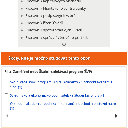
Pracovník kapitálových obchodů
Pracovník klientského centra banky
Pracovník podpisových vzorů
Pracovník řízení úvěrů
Pracovník spotřebitelských úvěrů
Pracovník správy úvěrového portfolia
Pracovník systému platebních karet
Školy, kde je možno studovat tento obor
Pracovník vnitřních bankovních služeb
Klientský pracovník v pojišťovnictví
Filtr: Zaměření nebo Školní vzdělávací program (ŠVP)
Likvidátor škod z cestovního pojištění
Školní vzdělávací program Digital Academy - Obchodní akademie,
Ek
Likvidátor škod z pojištění majetku a
s.r.o. (1)
odpovědnosti za škodu
Fo
Likvidátor škod z pojištění osob
Střední škola ekonomicko-podnikatelská Studénka, o. p. s. (1)
Tr
Pojišťovací poradce
Obchodní akademie (podnikání, zahraniční obchod a cestovní ruch)
(1)
Pojišťovací poradce na přepážce
Taxátor pojistných smluv
Administrativní pracovník