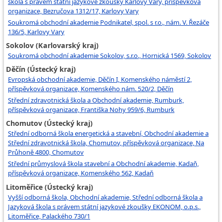
škola s právem státní jazykové zkoušky Karlovy Vary, příspěvková
organizace, Bezručova 1312/17, Karlovy Vary
Soukromá obchodní akademie Podnikatel, spol. s r.o., nám. V. Řezáče
136/5, Karlovy Vary
Sokolov (Karlovarský kraj)
Soukromá obchodní akademie Sokolov, s.r.o., Hornická 1569, Sokolov
Děčín (Ústecký kraj)
Evropská obchodní akademie, Děčín I, Komenského náměstí 2,
příspěvková organizace, Komenského nám. 520/2, Děčín
Střední zdravotnická škola a Obchodní akademie, Rumburk,
příspěvková organizace, Františka Nohy 959/6, Rumburk
Chomutov (Ústecký kraj)
Střední odborná škola energetická a stavební, Obchodní akademie a
Střední zdravotnická škola, Chomutov, příspěvková organizace, Na
Průhoně 4800, Chomutov
Střední průmyslová škola stavební a Obchodní akademie, Kadaň,
příspěvková organizace, Komenského 562, Kadaň
Litoměřice (Ústecký kraj)
Vyšší odborná škola, Obchodní akademie, Střední odborná škola a
Jazyková škola s právem státní jazykové zkoušky EKONOM, o.p.s.,
Litoměřice, Palackého 730/1