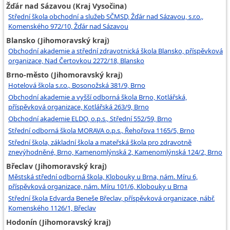
Žďár nad Sázavou (Kraj Vysočina)
Střední škola obchodní a služeb SČMSD, Žďár nad Sázavou, s.r.o.,
Komenského 972/10, Žďár nad Sázavou
Blansko (Jihomoravský kraj)
Obchodní akademie a střední zdravotnická škola Blansko, příspěvková
organizace, Nad Čertovkou 2272/18, Blansko
Brno-město (Jihomoravský kraj)
Hotelová škola s.r.o., Bosonožská 381/9, Brno
Obchodní akademie a vyšší odborná škola Brno, Kotlářská,
příspěvková organizace, Kotlářská 263/9, Brno
Obchodní akademie ELDO, o.p.s., Střední 552/59, Brno
Střední odborná škola MORAVA o.p.s., Řehořova 1165/5, Brno
Střední škola, základní škola a mateřská škola pro zdravotně
znevýhodněné, Brno, Kamenomlýnská 2, Kamenomlýnská 124/2, Brno
Břeclav (Jihomoravský kraj)
Městská střední odborná škola, Klobouky u Brna, nám. Míru 6,
příspěvková organizace, nám. Míru 101/6, Klobouky u Brna
Střední škola Edvarda Beneše Břeclav, příspěvková organizace, nábř.
Komenského 1126/1, Břeclav
Hodonín (Jihomoravský kraj)