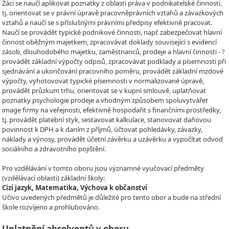
Žáci se naučí aplikovat poznatky z oblasti práva v podnikatelské činnosti,
tj. orientovat se v právní úpravě pracovněprávních vztahů a závazkových
vztahů a naučí se s příslušnými právními předpisy efektivně pracovat.
Naučí se provádět typické podnikové činnosti, např. zabezpečovat hlavní
činnost oběžným majetkem, zpracovávat doklady související s evidencí
zásob, dlouhodobého majetku, zaměstnanců, prodeje a hlavní činnosti - ?
provádět základní výpočty odpisů, zpracovávat podklady a písemnosti při
sjednávání a ukončování pracovního poměru, provádět základní mzdové
výpočty, vyhotovovat typické písemnosti v normalizované úpravě,
provádět průzkum trhu, orientovat se v kupní smlouvě, uplatňovat
poznatky psychologie prodeje a vhodným způsobem spoluvytvářet
image firmy na veřejnosti, efektivně hospodařit s finančními prostředky,
tj. provádět platební styk, sestavovat kalkulace, stanovovat daňovou
povinnost k DPH a k daním z příjmů, účtovat pohledávky, závazky,
náklady a výnosy, provádět účetní závěrku a uzávěrku a vypočítat odvod
sociálního a zdravotního pojištění.
Pro vzdělávání v tomto oboru jsou významné vyučovací předměty
(vzdělávací oblasti) základní školy:
Cizí jazyk, Matematika, Výchova k občanství
Učivo uvedených předmětů je důležité pro tento obor a bude na střední
škole rozvíjeno a prohlubováno.
Uplatnění absolventů v oboru