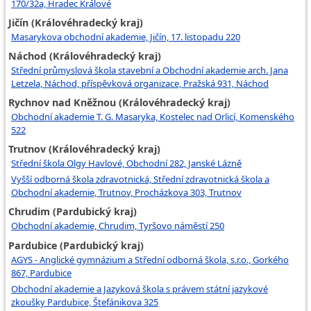
170/32a, Hradec Králové
Jičín (Královéhradecký kraj)
Masarykova obchodní akademie, Jičín, 17. listopadu 220
Náchod (Královéhradecký kraj)
Střední průmyslová škola stavební a Obchodní akademie arch. Jana
Letzela, Náchod, příspěvková organizace, Pražská 931, Náchod
Rychnov nad Kněžnou (Královéhradecký kraj)
Obchodní akademie T. G. Masaryka, Kostelec nad Orlicí, Komenského
522
Trutnov (Královéhradecký kraj)
Střední škola Olgy Havlové, Obchodní 282, Janské Lázně
Vyšší odborná škola zdravotnická, Střední zdravotnická škola a
Obchodní akademie, Trutnov, Procházkova 303, Trutnov
Chrudim (Pardubický kraj)
Obchodní akademie, Chrudim, Tyršovo náměstí 250
Pardubice (Pardubický kraj)
AGYS - Anglické gymnázium a Střední odborná škola, s.r.o., Gorkého
867, Pardubice
Obchodní akademie a Jazyková škola s právem státní jazykové
zkoušky Pardubice, Štefánikova 325