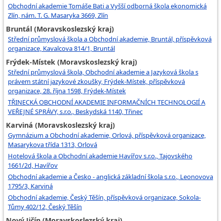
Obchodní akademie Tomáše Bati a Vyšší odborná škola ekonomická
Zlín, nám. T. G. Masaryka 3669, Zlín
Bruntál (Moravskoslezský kraj)
Střední průmyslová škola a Obchodní akademie, Bruntál, příspěvková
organizace, Kavalcova 814/1, Bruntál
Frýdek-Místek (Moravskoslezský kraj)
Střední průmyslová škola, Obchodní akademie a Jazyková škola s
právem státní jazykové zkoušky, Frýdek-Místek, příspěvková
organizace, 28. října 1598, Frýdek-Místek
TŘINECKÁ OBCHODNÍ AKADEMIE INFORMAČNÍCH TECHNOLOGIÍ A
VEŘEJNÉ SPRÁVY, s.r.o., Beskydská 1140, Třinec
Karviná (Moravskoslezský kraj)
Gymnázium a Obchodní akademie, Orlová, příspěvková organizace,
Masarykova třída 1313, Orlová
Hotelová škola a Obchodní akademie Havířov s.r.o., Tajovského
1661/2d, Havířov
Obchodní akademie a Česko - anglická základní škola s.r.o., Leonovova
1795/3, Karviná
Obchodní akademie, Český Těšín, příspěvková organizace, Sokola-
Tůmy 402/12, Český Těšín
Nový Jičín (Moravskoslezský kraj)