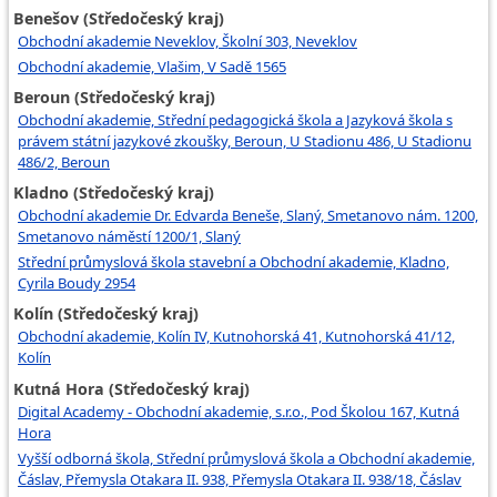
Benešov (Středočeský kraj)
Obchodní akademie Neveklov, Školní 303, Neveklov
Obchodní akademie, Vlašim, V Sadě 1565
Beroun (Středočeský kraj)
Obchodní akademie, Střední pedagogická škola a Jazyková škola s
právem státní jazykové zkoušky, Beroun, U Stadionu 486, U Stadionu
486/2, Beroun
Kladno (Středočeský kraj)
Obchodní akademie Dr. Edvarda Beneše, Slaný, Smetanovo nám. 1200,
Smetanovo náměstí 1200/1, Slaný
Střední průmyslová škola stavební a Obchodní akademie, Kladno,
Cyrila Boudy 2954
Kolín (Středočeský kraj)
Obchodní akademie, Kolín IV, Kutnohorská 41, Kutnohorská 41/12,
Kolín
Kutná Hora (Středočeský kraj)
Digital Academy - Obchodní akademie, s.r.o., Pod Školou 167, Kutná
Hora
Vyšší odborná škola, Střední průmyslová škola a Obchodní akademie,
Čáslav, Přemysla Otakara II. 938, Přemysla Otakara II. 938/18, Čáslav