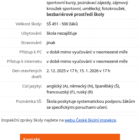
sportovní kurzy, poznávací zájezdy, zájmový
kroužek sportovní, umělecký, fotokroužek,
bezbariérové prostředí školy
Velikost školy:
SŠ 451 - 500 žáků
Ubytování:
škola nezajišťuje
Stravování:
jinak
Přístup k PC
v době mimo vyučování: v neomezené míře
Přístup k internetu
v době mimo vyučování: v neomezené míře
Den otevřených
2. 12. 2025 v 17 h, 15. 1. 2026 v 17 h
dveří:
Cizí jazyky:
anglický (A), německý (N), španělský (Š),
francouzský (F), ruský (R)
Poznámka SŠ:
Škola poskytuje systematickou podporu žákům
se specifickými poruchami učení.
Inspekční zprávy školy najdete na
webu České školní inspekce
.
Kontakt