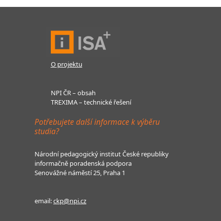
O projektu
NPI ČR – obsah
TREXIMA – technické řešení
Potřebujete další informace k výběru
studia?
Národní pedagogický institut České republiky
informačně poradenská podpora
Senovážné náměstí 25, Praha 1
email:
ckp@npi.cz