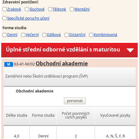
Zdravotní postižení
:
Zrakové
Sluchové
Tělesné
Mentální
Specifické poruchy učení
Forma studia
:
Denní
Večerní
Dálková
Distanční
Kombinovaná
Úplné střední odborné vzdělání s maturitou
Obchodní akademie
63-41-M/02
M
Zaměření nebo Školní vzdělávací program (ŠVP)
Obchodní akademie
porovnat
Počet povinných
Délka studia
Forma studia
Vyučované jazyky
cizích jazyků
4,0
Denní
2
A, N, Š, F, R