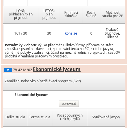
LONI:
LETOS:
Přijímací
Roční
Možnost
přihlášení/plán
plán
zkouška
školné
studia pro ZP
přijmout
přijmout
Zrakově,
161 / 30
30
koná se
0
Sluchově,
Tělesně
Poznámky k oboru:
výuka předmětu Fiktivní firmy, příprava na státní
zkoušku z psaní na klávesnici, zpracování textu na PC, z cizího jazyka,
výměnné pobyty v zahraničí, účast na mezinárodních projektech, část OV
probíhá v reálném pracovním prostředí.
Ekonomické lyceum
78-42-M/02
M
Zaměření nebo Školní vzdělávací program (ŠVP)
Ekonomické lyceum
porovnat
Počet povinných
Délka studia
Forma studia
Vyučované jazyky
cizích jazyků