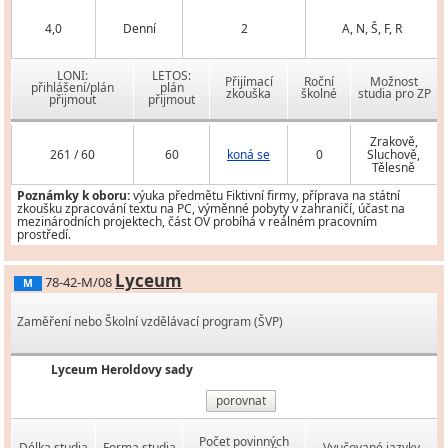
4,0
Denní
2
A, N, Š, F, R
LONI:
LETOS:
Přijímací
Roční
Možnost
přihlášení/plán
plán
zkouška
školné
studia pro ZP
přijmout
přijmout
Zrakově,
261 / 60
60
koná se
0
Sluchově,
Tělesně
Poznámky k oboru:
výuka předmětu Fiktivní firmy, příprava na státní
zkoušku zpracování textu na PC, výměnné pobyty v zahraničí, účast na
mezinárodních projektech, část OV probíhá v reálném pracovním
prostředí.
Lyceum
78-42-M/08
M
Zaměření nebo Školní vzdělávací program (ŠVP)
Lyceum Heroldovy sady
porovnat
Počet povinných
Délka studia
Forma studia
Vyučované jazyky