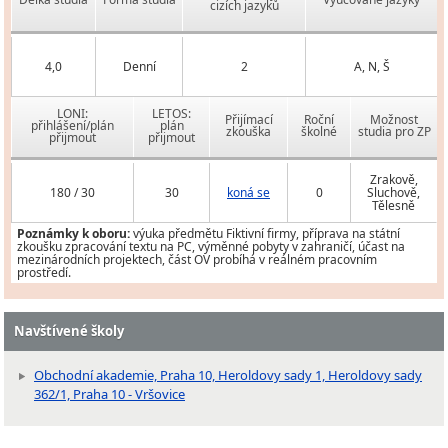
cizích jazyků
4,0
Denní
2
A, N, Š
LONI:
LETOS:
Přijímací
Roční
Možnost
přihlášení/plán
plán
zkouška
školné
studia pro ZP
přijmout
přijmout
Zrakově,
180 / 30
30
koná se
0
Sluchově,
Tělesně
Poznámky k oboru:
výuka předmětu Fiktivní firmy, příprava na státní
zkoušku zpracování textu na PC, výměnné pobyty v zahraničí, účast na
mezinárodních projektech, část OV probíhá v reálném pracovním
prostředí.
Navštívené školy
Obchodní akademie, Praha 10, Heroldovy sady 1, Heroldovy sady
362/1, Praha 10 - Vršovice