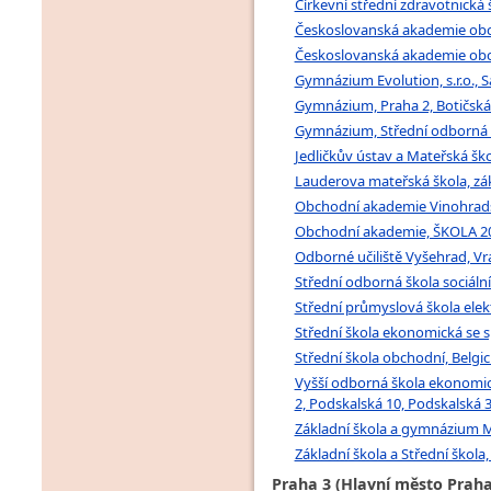
Církevní střední zdravotnická 
Českoslovanská akademie obcho
Českoslovanská akademie obcho
Gymnázium Evolution, s.r.o., 
Gymnázium, Praha 2, Botičská 
Gymnázium, Střední odborná šk
Jedličkův ústav a Mateřská ško
Lauderova mateřská škola, zák
Obchodní akademie Vinohradsk
Obchodní akademie, ŠKOLA 2000
Odborné učiliště Vyšehrad, Vra
Střední odborná škola sociální
Střední průmyslová škola elekt
Střední škola ekonomická se s
Střední škola obchodní, Belgic
Vyšší odborná škola ekonomick
2, Podskalská 10, Podskalská 
Základní škola a gymnázium Mi
Základní škola a Střední škola
Praha 3 (Hlavní město Praha