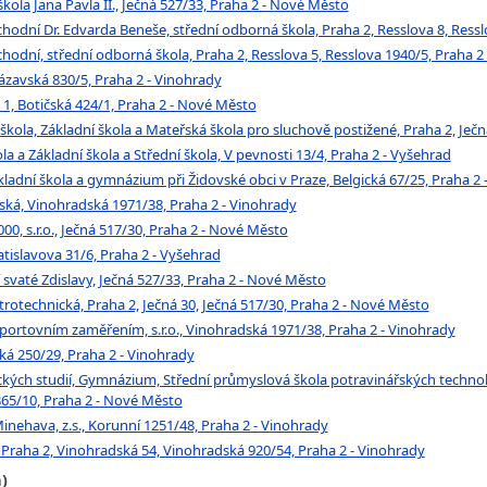
škola Jana Pavla II., Ječná 527/33, Praha 2 - Nové Město
dní Dr. Edvarda Beneše, střední odborná škola, Praha 2, Resslova 8, Ressl
dní, střední odborná škola, Praha 2, Resslova 5, Resslova 1940/5, Praha 2
Sázavská 830/5, Praha 2 - Vinohrady
1, Botičská 424/1, Praha 2 - Nové Město
ola, Základní škola a Mateřská škola pro sluchově postižené, Praha 2, Ječn
la a Základní škola a Střední škola, V pevnosti 13/4, Praha 2 - Vyšehrad
ladní škola a gymnázium při Židovské obci v Praze, Belgická 67/25, Praha 2 
á, Vinohradská 1971/38, Praha 2 - Vinohrady
, s.r.o., Ječná 517/30, Praha 2 - Nové Město
tislavova 31/6, Praha 2 - Vyšehrad
 svaté Zdislavy, Ječná 527/33, Praha 2 - Nové Město
rotechnická, Praha 2, Ječná 30, Ječná 517/30, Praha 2 - Nové Město
portovním zaměřením, s.r.o., Vinohradská 1971/38, Praha 2 - Vinohrady
ká 250/29, Praha 2 - Vinohrady
ých studií, Gymnázium, Střední průmyslová škola potravinářských technolo
365/10, Praha 2 - Nové Město
nehava, z.s., Korunní 1251/48, Praha 2 - Vinohrady
, Praha 2, Vinohradská 54, Vinohradská 920/54, Praha 2 - Vinohrady
)