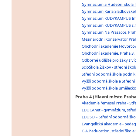
Gymnázium a Hudební škola hl
Gymnázium Karla Sladkovského
Gymnázium KUDYKAMPUS Interna
Gymnázium KUDYKAMPUS s.r.o.,
Gymnázium Na Pražačce, Praha
Mezinárodní Konzervatoř Praha 
Obchodní akademie Hovorčovic
Obchodní akademie, Praha 3, K
Odborné učiliště pro žáky s víc
ScioŠkola Žižkov - střední škol
Střední odborná škola podnikat
Vyšší odborná škola a Střední
Vyšší odborná škola uměleckop
Praha 4 (Hlavní město Praha
Akademie řemesel Praha - Střed
EDUCAnet - gymnázium, střední
EDUSO – Střední odborná škola
Evangelická akademie - pedago
G.A.P.education, střední škola s