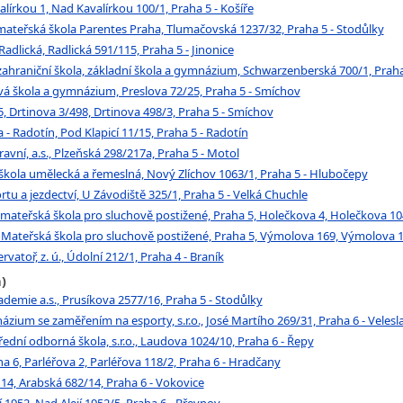
írkou 1, Nad Kavalírkou 100/1, Praha 5 - Košíře
ateřská škola Parentes Praha, Tlumačovská 1237/32, Praha 5 - Stodůlky
dlická, Radlická 591/115, Praha 5 - Jinonice
 zahraniční škola, základní škola a gymnázium, Schwarzenberská 700/1, Praha 
á škola a gymnázium, Preslova 72/25, Praha 5 - Smíchov
, Drtinova 3/498, Drtinova 498/3, Praha 5 - Smíchov
 - Radotín, Pod Klapicí 11/15, Praha 5 - Radotín
vní, a.s., Plzeňská 298/217a, Praha 5 - Motol
 škola umělecká a řemeslná, Nový Zlíchov 1063/1, Praha 5 - Hlubočepy
tu a jezdectví, U Závodiště 325/1, Praha 5 - Velká Chuchle
a mateřská škola pro sluchově postižené, Praha 5, Holečkova 4, Holečkova 10
a Mateřská škola pro sluchově postižené, Praha 5, Výmolova 169, Výmolova 16
atoř, z. ú., Údolní 212/1, Praha 4 - Braník
)
emie a.s., Prusíkova 2577/16, Praha 5 - Stodůlky
um se zaměřením na esporty, s.r.o., José Martího 269/31, Praha 6 - Velesl
ední odborná škola, s.r.o., Laudova 1024/10, Praha 6 - Řepy
 6, Parléřova 2, Parléřova 118/2, Praha 6 - Hradčany
4, Arabská 682/14, Praha 6 - Vokovice
1952, Nad Alejí 1952/5, Praha 6 - Břevnov