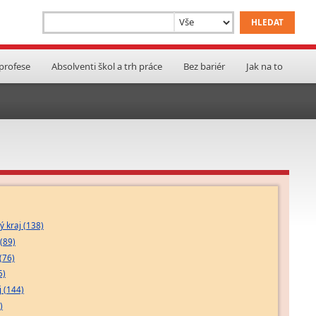
 profese
Absolventi škol a trh práce
Bez bariér
Jak na to
 kraj (138)
(89)
(76)
5)
j (144)
)