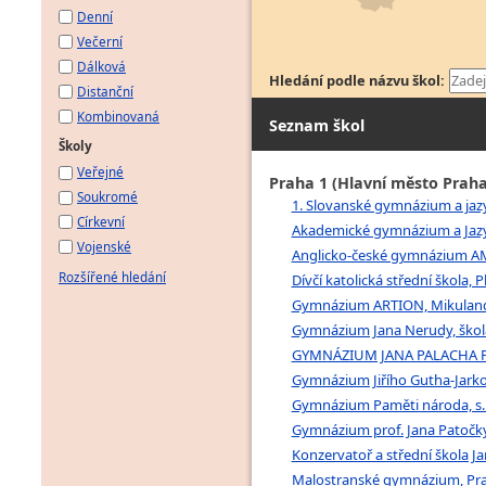
Denní
Večerní
Dálková
Hledání podle názvu škol:
Distanční
Kombinovaná
Seznam škol
Školy
Veřejné
Praha 1 (Hlavní město Praha
Soukromé
1. Slovanské gymnázium a jazy
Církevní
Akademické gymnázium a Jazyk
Vojenské
Anglicko-české gymnázium AMAZ
Rozšířené hledání
Dívčí katolická střední škola, 
Gymnázium ARTION, Mikulands
Gymnázium Jana Nerudy, škola 
GYMNÁZIUM JANA PALACHA PRAH
Gymnázium Jiřího Gutha-Jarkov
Gymnázium Paměti národa, s.r
Gymnázium prof. Jana Patočky, 
Konzervatoř a střední škola J
Malostranské gymnázium, Praha