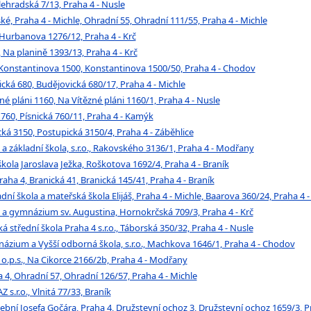
Bělehradská 7/13, Praha 4 - Nusle
, Praha 4 - Michle, Ohradní 55, Ohradní 111/55, Praha 4 - Michle
 Hurbanova 1276/12, Praha 4 - Krč
a planině 1393/13, Praha 4 - Krč
onstantinova 1500, Konstantinova 1500/50, Praha 4 - Chodov
ká 680, Budějovická 680/17, Praha 4 - Michle
 pláni 1160, Na Vítězné pláni 1160/1, Praha 4 - Nusle
760, Písnická 760/11, Praha 4 - Kamýk
á 3150, Postupická 3150/4, Praha 4 - Záběhlice
základní škola, s.r.o., Rakovského 3136/1, Praha 4 - Modřany
kola Jaroslava Ježka, Roškotova 1692/4, Praha 4 - Braník
ha 4, Branická 41, Branická 145/41, Praha 4 - Braník
dní škola a mateřská škola Elijáš, Praha 4 - Michle, Baarova 360/24, Praha 4 -
a a gymnázium sv. Augustina, Hornokrčská 709/3, Praha 4 - Krč
střední škola Praha 4 s.r.o., Táborská 350/32, Praha 4 - Nusle
ázium a Vyšší odborná škola, s.r.o., Machkova 1646/1, Praha 4 - Chodov
.p.s., Na Cikorce 2166/2b, Praha 4 - Modřany
a 4, Ohradní 57, Ohradní 126/57, Praha 4 - Michle
s.r.o., Vlnitá 77/33, Braník
ební Josefa Gočára, Praha 4, Družstevní ochoz 3, Družstevní ochoz 1659/3, P