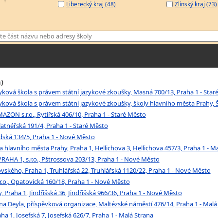
Liberecký kraj (48)
Zlínský kraj (73)
)
ková škola s právem státní jazykové zkoušky, Masná 700/13, Praha 1 - Star
ová škola s právem státní jazykové zkoušky, školy hlavního města Prahy, 
ON s.r.o., Rytířská 406/10, Praha 1 - Staré Město
Platnéřská 191/4, Praha 1 - Staré Město
ká 134/5, Praha 1 - Nové Město
hlavního města Prahy, Praha 1, Hellichova 3, Hellichova 457/3, Praha 1 - M
A 1, s.r.o., Pštrossova 203/13, Praha 1 - Nové Město
ského, Praha 1, Truhlářská 22, Truhlářská 1120/22, Praha 1 - Nové Město
.o., Opatovická 160/18, Praha 1 - Nové Město
Praha 1, Jindřišská 36, Jindřišská 966/36, Praha 1 - Nové Město
ana Deyla, příspěvková organizace, Maltézské náměstí 476/14, Praha 1 - Malá
 1, Josefská 7, Josefská 626/7, Praha 1 - Malá Strana