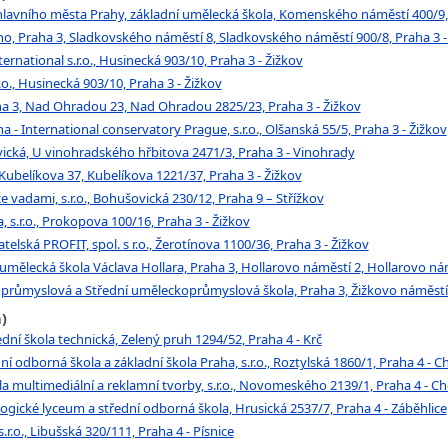
avního města Prahy, základní umělecká škola, Komenského náměstí 400/9, 
, Praha 3, Sladkovského náměstí 8, Sladkovského náměstí 900/8, Praha 3 -
tional s.r.o., Husinecká 903/10, Praha 3 - Žižkov
 Husinecká 903/10, Praha 3 - Žižkov
 3, Nad Ohradou 23, Nad Ohradou 2825/23, Praha 3 - Žižkov
- International conservatory Prague, s.r.o., Olšanská 55/5, Praha 3 - Žižkov
ká, U vinohradského hřbitova 2471/3, Praha 3 - Vinohrady
ubelíkova 37, Kubelíkova 1221/37, Praha 3 - Žižkov
e vadami, s.r.o., Bohušovická 230/12, Praha 9 – Střížkov
a, s.r.o., Prokopova 100/16, Praha 3 - Žižkov
elská PROFIT, spol. s r.o., Žerotínova 1100/36, Praha 3 - Žižkov
 umělecká škola Václava Hollara, Praha 3, Hollarovo náměstí 2, Hollarovo ná
růmyslová a Střední uměleckoprůmyslová škola, Praha 3, Žižkovo náměstí 1
)
ní škola technická, Zelený pruh 1294/52, Praha 4 - Krč
 odborná škola a základní škola Praha, s.r.o., Roztylská 1860/1, Praha 4 - 
 multimediální a reklamní tvorby, s.r.o., Novomeského 2139/1, Praha 4 - C
gické lyceum a střední odborná škola, Hrusická 2537/7, Praha 4 - Záběhlice
.r.o., Libušská 320/111, Praha 4 - Písnice