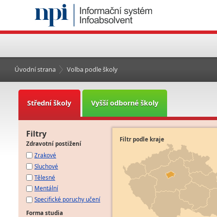
Úvodní strana
Volba podle školy
Střední školy
Vyšší odborné školy
Filtry
Filtr podle kraje
Zdravotní postižení
Zrakové
Sluchové
Tělesné
Mentální
Specifické poruchy učení
Forma studia