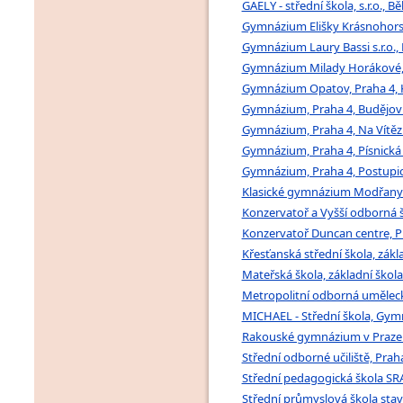
GAELY - střední škola, s.r.o., 
Gymnázium Elišky Krásnohorské
Gymnázium Laury Bassi s.r.o.,
Gymnázium Milady Horákové, N
Gymnázium Opatov, Praha 4, K
Gymnázium, Praha 4, Budějovic
Gymnázium, Praha 4, Na Vítězné
Gymnázium, Praha 4, Písnická 
Gymnázium, Praha 4, Postupick
Klasické gymnázium Modřany a 
Konzervatoř a Vyšší odborná š
Konzervatoř Duncan centre, Pra
Křesťanská střední škola, zákla
Mateřská škola, základní škol
Metropolitní odborná umělecká 
MICHAEL - Střední škola, Gymn
Rakouské gymnázium v Praze o
Střední odborné učiliště, Prah
Střední pedagogická škola SRAZ 
Střední průmyslová škola stav