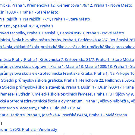
mická, Praha 1, Křemencova 12, Křemencova 179/12, Praha 1 - Nové Město
ní 1083/7, Praha 1 - Staré Město
a Rejdišti 1, Na rejdišti 77/1, Praha 1 - Staré Město
s.r.o., Spálená 76/14, Praha 1
ovací techniky, Praha 1, Panská 3, Panská 856/3, Praha 1 - Nové Město
jnická, škola hlavního města Prahy, Praha 1, Betlémská 4/287, Betlémská 287
á škola, základní škola, praktická škola a základní umělecká škola pro zrako
ěsta Prahy, Praha 1, Křižovnická 7, Křižovnická 81/7, Praha 1 - Staré Město
 průmyslová škola dopravní, Praha 1, Masná 18, Masná 1000/18, Praha 1 - S
 průmyslová škola elektrotechnická Františka Křižíka, Praha 1, Na Příkopě 1
 Střední průmyslová škola grafická, Praha 1, Hellichova 22, Hellichova 535/2
 Střední průmyslová škola stavební, Praha 1, Dušní 17, Dušní 900/17, Praha 
 řemesel a Střední umělecká škola textilních řemesel, Praha 1, U Půjčovny 9
cká a Střední zdravotnická škola a gymnázium, Praha 1, Alšovo nábřeží 6, Al
eonardo V. Academy, Praha 1, Dlouhá 713/ 34
Karla Herforta, Praha 1, Josefská 4, Josefská 641/4, Praha 1 - Malá Strana
)
unní 586/2, Praha 2 - Vinohrady