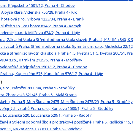
ceum, Křejpského 1501/12, Praha 4 - Chodov
 Aloyse Klara, Vídeňská 756/28, Praha 4 - Krč
hotelová s.r.o., Vrbova 1233/34, Praha 4 - Braník
lužeb s.r.o., Ve Lhotce 814/2, Praha 4 - Kamýk
demie, s.r.o., K Milíčovu 674/2, Praha 4 - Háje
la, Základní škola a Střední odborná škola služeb, Praha 4, K Sídlišti 840, K Sí
ch vztahů Praha, Střední odborná škola, Gymnázium, s.r.o., Michelská 22/12,
ká a Střední zdravotnická škola, Praha 4, 5. května 51, 5. května 200/51, Pra
IDA s.r.o., K trnkám 2135/6, Praha 4 - Modřany
 waldorfská, Křejpského 1501/12, Praha 4 - Chodov
, Praha 4, Kupeckého 576, Kupeckého 576/17, Praha 4 - Háje
)
 s.r.o., Nárožní 2600/9a, Praha 5 - Stodůlky
a, Zborovská 621/45, Praha 5 - Malá Strana
ého, Praha 5, Mezi Školami 2475, Mezi Školami 2475/29, Praha 5 - Stodůlky
ejných vztahů Praha s.r.o., Kuncova 1580/1, Praha 5 - Stodůlky
, Loučanská 520, Loučanská 520/1, Praha 5 - Radotín
né a Střední odborná škola pro zrakově postižené, Praha 5, Radlická 115, Ra
ce 11, Na Zatlance 1330/11, Praha 5 - Smíchov