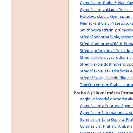
Gymnázium, Praha 5, Nad Kaval
Gymnázium, základní škola a m
Hotelová škola a Gymnázium Ra
Německá škola v Praze s.r.o. -
Smíchovská střední průmyslov
Střední odborná škola, Praha 5
Střední odborné učiliště, Praha
Střední průmyslová škola dopra
Střední škola a vyšší odborná
Střední škola dostihového spor
Střední škola, základní škola 
Střední škola, Základní škola 
Taneční centrum Praha - konzerv
Praha 6 (Hlavní město Praha
Anglo - německá obchodní akad
Gymnázium a Sportovní gymnázi
Gymnázium International a stř
Gymnázium Jana Keplera, Praha
Gymnázium, Praha 6, Arabská 1
Gymnázium, Praha 6, Nad Alejí 