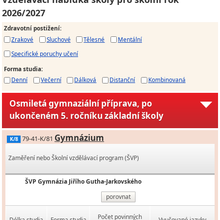
2026/2027
Zdravotní postižení
:
Zrakové
Sluchové
Tělesné
Mentální
Specifické poruchy učení
Forma studia
:
Denní
Večerní
Dálková
Distanční
Kombinovaná
Osmiletá gymnaziální příprava, po
ukončeném 5. ročníku základní školy
Gymnázium
79-41-K/81
K/8
Zaměření nebo Školní vzdělávací program (ŠVP)
ŠVP Gymnázia Jiřího Gutha-Jarkovského
porovnat
Počet povinných
Délka studia
Forma studia
Vyučované jazyky