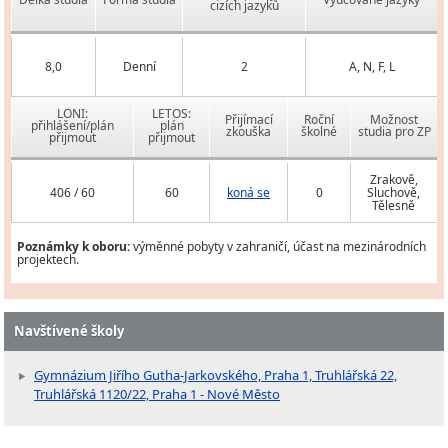
cizích jazyků
8,0
Denní
2
A, N, F, L
LONI:
LETOS:
Přijímací
Roční
Možnost
přihlášení/plán
plán
zkouška
školné
studia pro ZP
přijmout
přijmout
Zrakově,
406 / 60
60
koná se
0
Sluchově,
Tělesně
Poznámky k oboru:
výměnné pobyty v zahraničí, účast na mezinárodních
projektech.
Navštívené školy
Gymnázium Jiřího Gutha-Jarkovského, Praha 1, Truhlářská 22,
Truhlářská 1120/22, Praha 1 - Nové Město