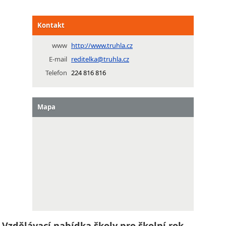
Kontakt
www
http://www.truhla.cz
E-mail
reditelka@truhla.cz
Telefon
224 816 816
Mapa
Vzdělávací nabídka školy pro školní rok