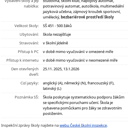
Vybavení školy a její
studovna, školní klub, nápojový automat,
nabídka:
potravinový automat, autoškola, multimediální
jazyková učebna, zájmový kroužek sportovní,
umělecký,
bezbariérové prostředí školy
Velikost školy:
SŠ 451 - 500 žáků
Ubytování:
škola nezajišťuje
Stravování:
v školní jídelně
Přístup k PC
v době mimo vyučování: v omezené míře
Přístup k internetu
v době mimo vyučování: v neomezené míře
Den otevřených
25.11. 2025, 13.1.2026
dveří:
Cizí jazyky:
anglický (A), německý (N), francouzský (F),
latinský (L)
Poznámka SŠ:
Škola poskytuje systematickou podporu žákům
se specifickými poruchami učení. Škola je
vybavena pomůckami pro žáky se zdravotním
postižením.
Inspekční zprávy školy najdete na
webu České školní inspekce
.