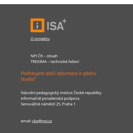
O projektu
NPI ČR – obsah
TREXIMA – technické řešení
Potřebujete další informace k výběru
studia?
Národní pedagogický institut České republiky
informačně poradenská podpora
Senovážné náměstí 25, Praha 1
email:
ckp@npi.cz