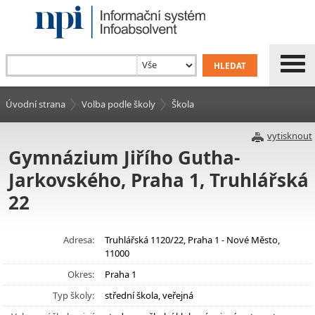
Úvodní strana
Volba podle školy
Škola
vytisknout
Gymnázium Jiřího Gutha-
Jarkovského, Praha 1, Truhlářská
22
Adresa:
Truhlářská 1120/22, Praha 1 - Nové Město,
11000
Okres:
Praha 1
Typ školy:
střední škola, veřejná