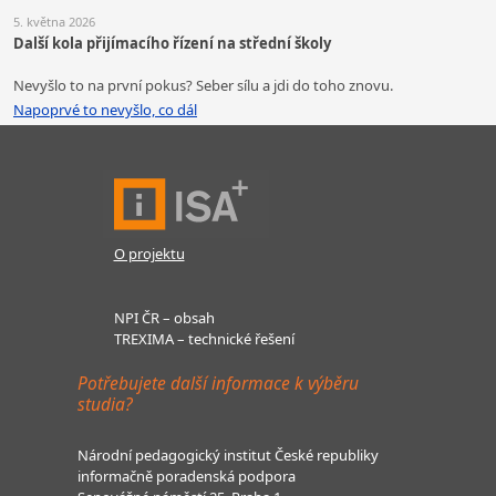
5. května 2026
Další kola přijímacího řízení na střední školy
Nevyšlo to na první pokus? Seber sílu a jdi do toho znovu.
Napoprvé to nevyšlo, co dál
O projektu
NPI ČR – obsah
TREXIMA – technické řešení
Potřebujete další informace k výběru
studia?
Národní pedagogický institut České republiky
informačně poradenská podpora