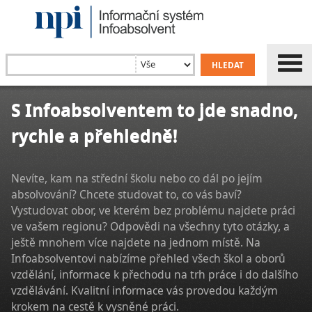
S Infoabsolventem to jde snadno,
rychle a přehledně!
Nevíte, kam na střední školu nebo co dál po jejím
absolvování? Chcete studovat to, co vás baví?
Vystudovat obor, ve kterém bez problému najdete práci
ve vašem regionu? Odpovědi na všechny tyto otázky, a
ještě mnohem více najdete na jednom místě. Na
Infoabsolventovi nabízíme přehled všech škol a oborů
vzdělání, informace k přechodu na trh práce i do dalšího
vzdělávání. Kvalitní informace vás provedou každým
krokem na cestě k vysněné práci.