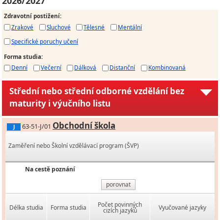
2026/2027
Zdravotní postižení
:
Zrakové
Sluchové
Tělesné
Mentální
Specifické poruchy učení
Forma studia
:
Denní
Večerní
Dálková
Distanční
Kombinovaná
Střední nebo střední odborné vzdělání bez
maturity i výučního listu
Obchodní škola
63-51-J/01
J
Zaměření nebo Školní vzdělávací program (ŠVP)
Na cestě poznání
porovnat
Počet povinných
Délka studia
Forma studia
Vyučované jazyky
cizích jazyků