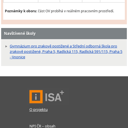
Poznámky k oboru:
část OV probíhá v reálném pracovním prostředí.
Navštívené školy
Gymnázium pro zrakově postižené a Střední odborná škola pro
zrakově postižené, Praha 5, Radlická 115, Radlická 591/115, Praha 5
- Jinonice
O projektu
NPI ČR – obsah