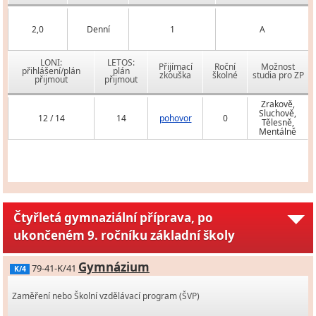
2,0
Denní
1
A
LONI:
LETOS:
Přijímací
Roční
Možnost
přihlášení/plán
plán
zkouška
školné
studia pro ZP
přijmout
přijmout
Zrakově,
Sluchově,
12 / 14
14
pohovor
0
Tělesně,
Mentálně
Čtyřletá gymnaziální příprava, po
ukončeném 9. ročníku základní školy
Gymnázium
79-41-K/41
K/4
Zaměření nebo Školní vzdělávací program (ŠVP)