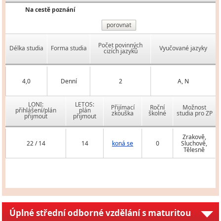
Na cestě poznání
porovnat
Počet povinných
Délka studia
Forma studia
Vyučované jazyky
cizích jazyků
4,0
Denní
2
A, N
LONI:
LETOS:
Přijímací
Roční
Možnost
přihlášení/plán
plán
zkouška
školné
studia pro ZP
přijmout
přijmout
Zrakově,
22 / 14
14
koná se
0
Sluchově,
Tělesně
Úplné střední odborné vzdělání s maturitou