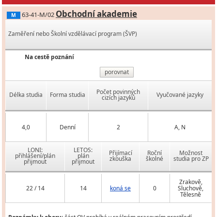
Obchodní akademie
63-41-M/02
M
Zaměření nebo Školní vzdělávací program (ŠVP)
Na cestě poznání
porovnat
Počet povinných
Délka studia
Forma studia
Vyučované jazyky
cizích jazyků
4,0
Denní
2
A, N
LONI:
LETOS:
Přijímací
Roční
Možnost
přihlášení/plán
plán
zkouška
školné
studia pro ZP
přijmout
přijmout
Zrakově,
22 / 14
14
koná se
0
Sluchově,
Tělesně