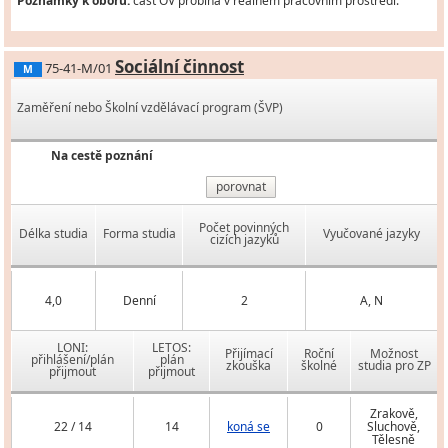
Poznámky k oboru:
část OV probíhá v reálném pracovním prostředí.
Sociální činnost
75-41-M/01
M
Zaměření nebo Školní vzdělávací program (ŠVP)
Na cestě poznání
porovnat
Počet povinných
Délka studia
Forma studia
Vyučované jazyky
cizích jazyků
4,0
Denní
2
A, N
LONI:
LETOS:
Přijímací
Roční
Možnost
přihlášení/plán
plán
zkouška
školné
studia pro ZP
přijmout
přijmout
Zrakově,
22 / 14
14
koná se
0
Sluchově,
Tělesně