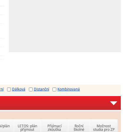
rní
Dálková
Distanční
Kombinovaná
í/plán
LETOS: plán
Přijímací
Roční
Možnost
přijmout
zkouška
školné
studia pro ZP