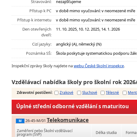
Stravování:
nezajišťujeme
Přístup k PC
v době mimo vyučování: v neomezené míře
Přístup k internetu
v době mimo vyučování: v neomezené míře
Den otevřených
11. 10. 2025, 10. 12. 2025, 14. 1. 2026
dveří:
Cizí jazyky:
anglický (A), německý (N)
Poznámka SŠ:
Škola poskytuje systematickou podporu žák
Inspekční zprávy školy najdete na
webu České školní inspekce
.
Vzdělávací nabídka školy pro školní rok 2026
Zdravotní postižení
:
Zrakové
Sluchové
Tělesné
Ment
Úplné střední odborné vzdělání s maturitou
Telekomunikace
26-45-M/01
M
Zaměření nebo Školní vzdělávací
Délka studia
Forma 
program (ŠVP)