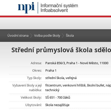
Úvodní strana
Volba podle školy
Škola
Střední průmyslová škola sdělo
Adresa:
Panská 856/3, Praha 1 - Nové Město, 11000
Okres:
Praha 1
Typ školy:
střední škola, veřejná
Vybavení školy a její
fitcentrum, venkovní hřiště, školní bufet, 
nabídka:
technický
Velikost školy:
SŠ 651 - 700 žáků
Ubytování:
škola nezajišťuje