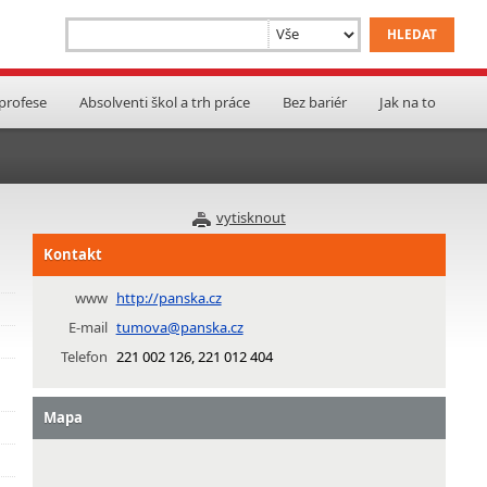
 profese
Absolventi škol a trh práce
Bez bariér
Jak na to
vytisknout
Kontakt
www
http://panska.cz
E-mail
tumova@panska.cz
Telefon
221 002 126, 221 012 404
Mapa