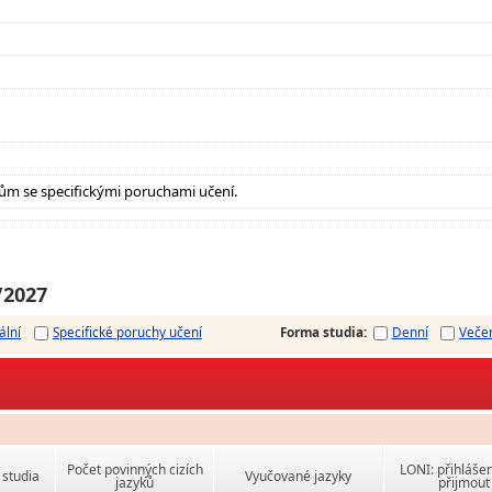
ům se specifickými poruchami učení.
/2027
ální
Specifické poruchy učení
Forma studia
:
Denní
Veče
Počet povinných cizích
LONI: přihlášen
studia
Vyučované jazyky
jazyků
přijmout