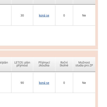
30
koná se
0
Ne
í/plán
LETOS: plán
Přijímací
Roční
Možnost
přijmout
zkouška
školné
studia pro ZP
90
koná se
0
Ne