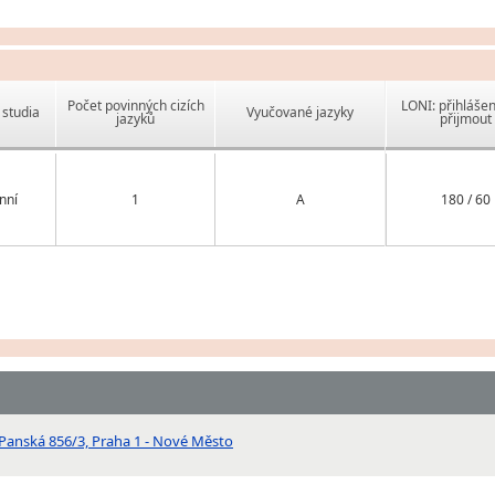
Počet povinných cizích
LONI: přihlášen
studia
Vyučované jazyky
jazyků
přijmout
nní
1
A
180 / 60
 Panská 856/3, Praha 1 - Nové Město