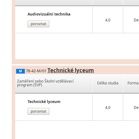
Audiovizuální technika
4,0
De
porovnat
Technické lyceum
78-42-M/01
M
Zaměření nebo Školní vzdělávací
Délka studia
Forma 
program (ŠVP)
Technické lyceum
4,0
De
porovnat