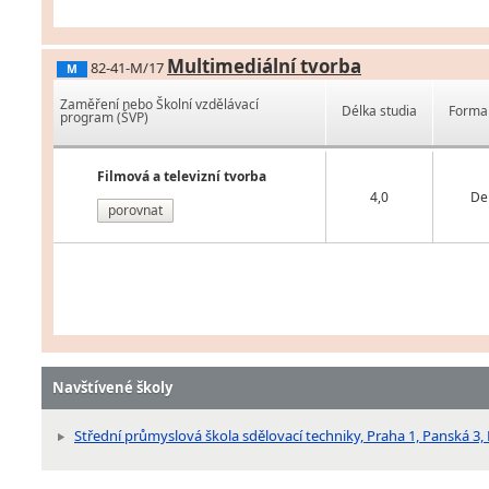
Multimediální tvorba
82-41-M/17
M
Zaměření nebo Školní vzdělávací
Délka studia
Forma 
program (ŠVP)
Filmová a televizní tvorba
4,0
De
porovnat
Navštívené školy
Střední průmyslová škola sdělovací techniky, Praha 1, Panská 3,