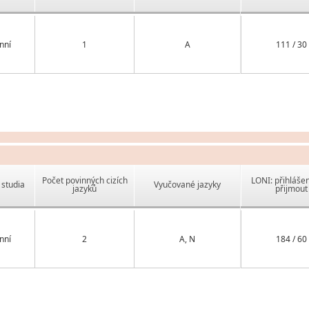
nní
1
A
111 / 30
Počet povinných cizích
LONI: přihlášen
studia
Vyučované jazyky
jazyků
přijmout
nní
2
A, N
184 / 60