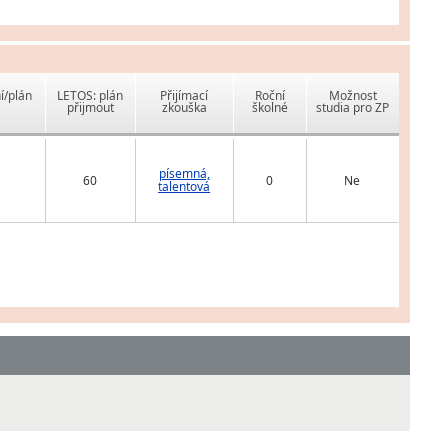
í/plán
LETOS: plán
Přijímací
Roční
Možnost
přijmout
zkouška
školné
studia pro ZP
písemná,
60
0
Ne
talentová