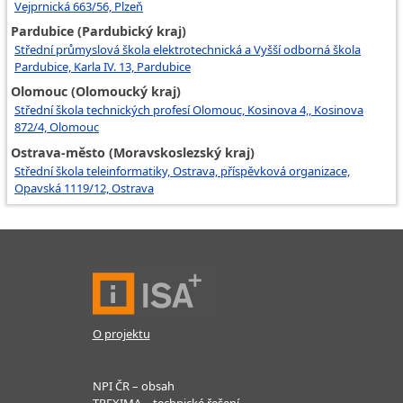
Vejprnická 663/56, Plzeň
Pardubice (Pardubický kraj)
Střední průmyslová škola elektrotechnická a Vyšší odborná škola
Pardubice, Karla IV. 13, Pardubice
Olomouc (Olomoucký kraj)
Střední škola technických profesí Olomouc, Kosinova 4,, Kosinova
872/4, Olomouc
Ostrava-město (Moravskoslezský kraj)
Střední škola teleinformatiky, Ostrava, příspěvková organizace,
Opavská 1119/12, Ostrava
O projektu
NPI ČR – obsah
TREXIMA – technické řešení