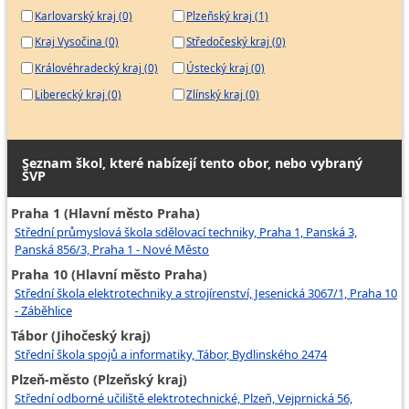
Karlovarský kraj (0)
Plzeňský kraj (1)
Kraj Vysočina (0)
Středočeský kraj (0)
Královéhradecký kraj (0)
Ústecký kraj (0)
Liberecký kraj (0)
Zlínský kraj (0)
Seznam škol, které nabízejí tento obor, nebo vybraný
ŠVP
Praha 1 (Hlavní město Praha)
Střední průmyslová škola sdělovací techniky, Praha 1, Panská 3,
Panská 856/3, Praha 1 - Nové Město
Praha 10 (Hlavní město Praha)
Střední škola elektrotechniky a strojírenství, Jesenická 3067/1, Praha 10
- Záběhlice
Tábor (Jihočeský kraj)
Střední škola spojů a informatiky, Tábor, Bydlinského 2474
Plzeň-město (Plzeňský kraj)
Střední odborné učiliště elektrotechnické, Plzeň, Vejprnická 56,