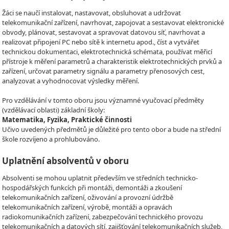
Žáci se naučí instalovat, nastavovat, obsluhovat a udržovat
telekomunikační zařízení, navrhovat, zapojovat a sestavovat elektronické
obvody, plánovat, sestavovat a spravovat datovou síť, navrhovat a
realizovat připojení PC nebo sítě k internetu apod., číst a vytvářet
technickou dokumentaci, elektrotechnická schémata, používat měřicí
přístroje k měření parametrů a charakteristik elektrotechnických prvků a
zařízení, určovat parametry signálu a parametry přenosových cest,
analyzovat a vyhodnocovat výsledky měření.
Pro vzdělávání v tomto oboru jsou významné vyučovací předměty
(vzdělávací oblasti) základní školy:
Matematika, Fyzika, Praktické činnosti
Učivo uvedených předmětů je důležité pro tento obor a bude na střední
škole rozvíjeno a prohlubováno.
Uplatnění absolventů v oboru
Absolventi se mohou uplatnit především ve středních technicko-
hospodářských funkcích při montáži, demontáži a zkoušení
telekomunikačních zařízení, oživování a provozní údržbě
telekomunikačních zařízení, výrobě, montáži a opravách
radiokomunikačních zařízení, zabezpečování technického provozu
telekomunikačních a datových sítí, zajišťování telekomunikačních služeb,