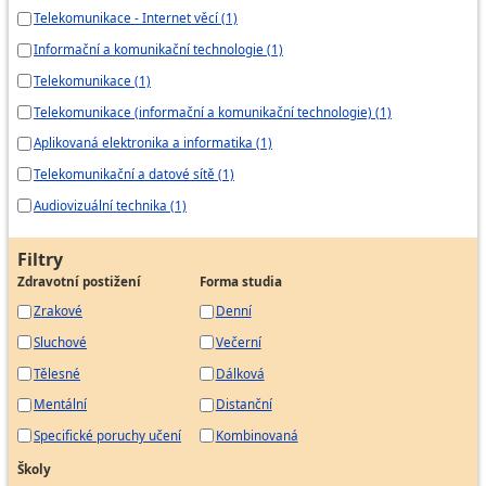
Telekomunikace - Internet věcí (1)
Elektrotechnik měřících přístrojů
Informační a komunikační technologie (1)
Hasič - technik
Vrchní inspektor - technik komunikační a
Telekomunikace (1)
informační služby
Telekomunikace (informační a komunikační technologie) (1)
Aplikovaná elektronika a informatika (1)
Telekomunikační a datové sítě (1)
Audiovizuální technika (1)
Filtry
Zdravotní postižení
Forma studia
Zrakové
Denní
Sluchové
Večerní
Tělesné
Dálková
Mentální
Distanční
Specifické poruchy učení
Kombinovaná
Školy