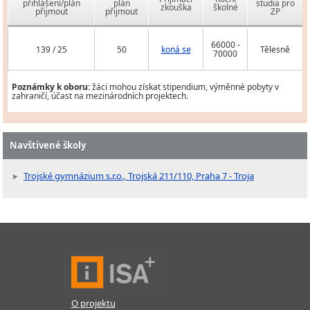
přihlášení/plán
plán
studia pro
zkouška
školné
přijmout
přijmout
ZP
66000 -
139 / 25
50
koná se
Tělesně
70000
Poznámky k oboru:
žáci mohou získat stipendium, výměnné pobyty v
zahraničí, účast na mezinárodních projektech.
Navštívené školy
Trojské gymnázium s.r.o., Trojská 211/110, Praha 7 - Troja
O projektu