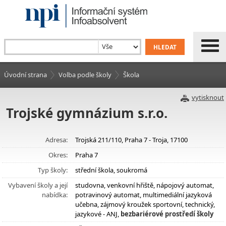
Úvodní strana
Volba podle školy
Škola
vytisknout
Trojské gymnázium s.r.o.
Adresa:
Trojská 211/110, Praha 7 - Troja, 17100
Okres:
Praha 7
Typ školy:
střední škola, soukromá
Vybavení školy a její
studovna, venkovní hřiště, nápojový automat,
nabídka:
potravinový automat, multimediální jazyková
učebna, zájmový kroužek sportovní, technický,
jazykové - ANJ,
bezbariérové prostředí školy