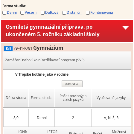
Forma studia
:
Denní
Večerní
Dálková
Distanční
Kombinovaná
Osmiletá gymnaziální příprava, po
ukončeném 5. ročníku základní školy
Gymnázium
79-41-K/81
K/8
Zaměření nebo Školní vzdělávací program (ŠVP)
V Trojské kotlině jako v rodině
porovnat
Počet povinných
Délka studia
Forma studia
Vyučované jazyky
cizích jazyků
8,0
Denní
2
A, N, Š, R
LONI:
LETOS:
Možnost
Přijímací
Roční