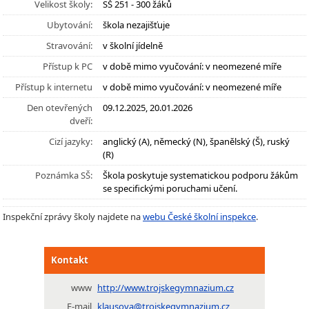
Velikost školy:
SŠ 251 - 300 žáků
Ubytování:
škola nezajišťuje
Stravování:
v školní jídelně
Přístup k PC
v době mimo vyučování: v neomezené míře
Přístup k internetu
v době mimo vyučování: v neomezené míře
Den otevřených
09.12.2025, 20.01.2026
dveří:
Cizí jazyky:
anglický (A), německý (N), španělský (Š), ruský
(R)
Poznámka SŠ:
Škola poskytuje systematickou podporu žákům
se specifickými poruchami učení.
Inspekční zprávy školy najdete na
webu České školní inspekce
.
Kontakt
www
http://www.trojskegymnazium.cz
E-mail
klausova@trojskegymnazium.cz