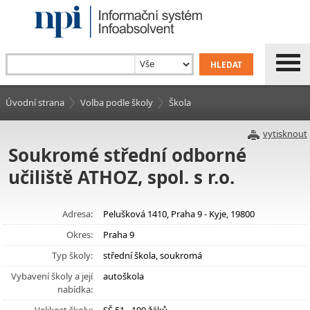
Úvodní strana
Volba podle školy
Škola
vytisknout
Soukromé střední odborné
učiliště ATHOZ, spol. s r.o.
Adresa:
Pelušková 1410, Praha 9 - Kyje, 19800
Okres:
Praha 9
Typ školy:
střední škola, soukromá
Vybavení školy a její
autoškola
nabídka: