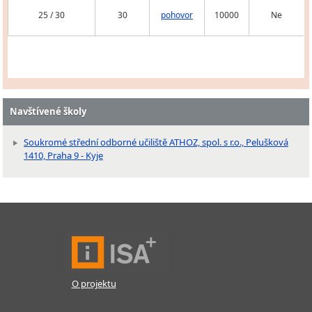
25 / 30
30
pohovor
10000
Ne
Navštívené školy
Soukromé střední odborné učiliště ATHOZ, spol. s r.o., Pelušková
1410, Praha 9 - Kyje
O projektu