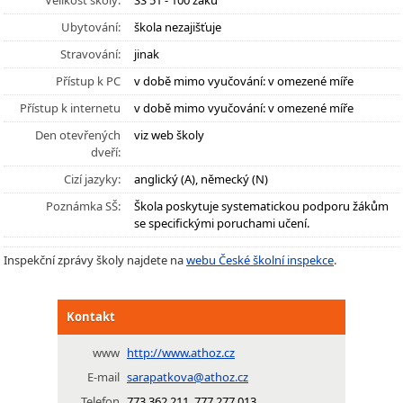
Velikost školy:
SŠ 51 - 100 žáků
Ubytování:
škola nezajišťuje
Stravování:
jinak
Přístup k PC
v době mimo vyučování: v omezené míře
Přístup k internetu
v době mimo vyučování: v omezené míře
Den otevřených
viz web školy
dveří:
Cizí jazyky:
anglický (A), německý (N)
Poznámka SŠ:
Škola poskytuje systematickou podporu žákům
se specifickými poruchami učení.
Inspekční zprávy školy najdete na
webu České školní inspekce
.
Kontakt
www
http://www.athoz.cz
E-mail
sarapatkova@athoz.cz
Telefon
773 362 211, 777 277 013