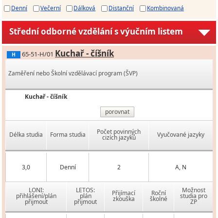
Denní
Večerní
Dálková
Distanční
Kombinovaná
Střední odborné vzdělání s výučním listem
Kuchař - číšník
65-51-H/01
H
Zaměření nebo Školní vzdělávací program (ŠVP)
Kuchař - číšník
porovnat
Počet povinných
Délka studia
Forma studia
Vyučované jazyky
cizích jazyků
3,0
Denní
2
A, N
LONI:
LETOS:
Možnost
Přijímací
Roční
přihlášení/plán
plán
studia pro
zkouška
školné
přijmout
přijmout
ZP