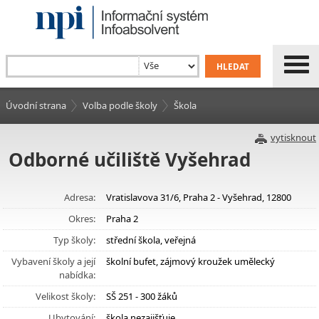
Úvodní strana
Volba podle školy
Škola
vytisknout
Odborné učiliště Vyšehrad
Adresa:
Vratislavova 31/6, Praha 2 - Vyšehrad, 12800
Okres:
Praha 2
Typ školy:
střední škola, veřejná
Vybavení školy a její
školní bufet, zájmový kroužek umělecký
nabídka:
Velikost školy:
SŠ 251 - 300 žáků
Ubytování:
škola nezajišťuje