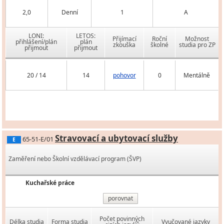
2,0
Denní
1
A
LONI:
LETOS:
Přijímací
Roční
Možnost
přihlášení/plán
plán
zkouška
školné
studia pro ZP
přijmout
přijmout
20 / 14
14
pohovor
0
Mentálně
Stravovací a ubytovací služby
65-51-E/01
E
Zaměření nebo Školní vzdělávací program (ŠVP)
Kuchařské práce
porovnat
Počet povinných
Délka studia
Forma studia
Vyučované jazyky