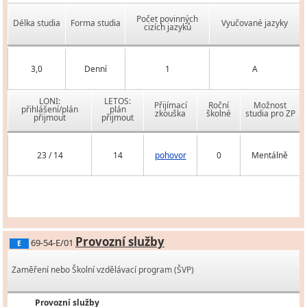
Počet povinných
Délka studia
Forma studia
Vyučované jazyky
cizích jazyků
3,0
Denní
1
A
LONI:
LETOS:
Přijímací
Roční
Možnost
přihlášení/plán
plán
zkouška
školné
studia pro ZP
přijmout
přijmout
23 / 14
14
pohovor
0
Mentálně
Provozní služby
69-54-E/01
E
Zaměření nebo Školní vzdělávací program (ŠVP)
Provozní služby