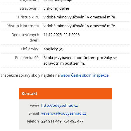
Stravování:
v školní jídelně
Přístup k PC
v době mimo vyučování: v omezené míře
Přístup k internetu
v době mimo vyučování: v omezené míře
Den otevřených
11.12.2025, 22.1.2026
dveří:
Cizí jazyky:
anglický (A)
Poznámka SŠ:
Škola je vybavena pomůckami pro žáky se
zdravotním postižením.
Inspekční zprávy školy najdete na
webu České školní inspekce
.
Kontakt
www
http://ouvysehrad.cz
E-mail
veverova@ouvysehrad.cz
Telefon
224 911 449, 734 493 477