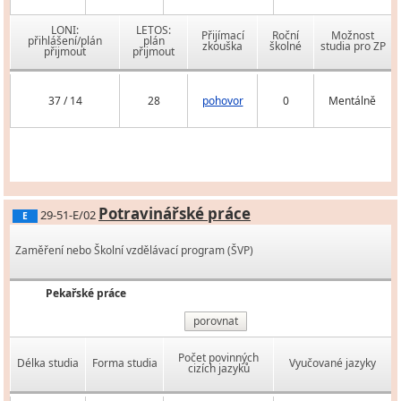
LONI:
LETOS:
Přijímací
Roční
Možnost
přihlášení/plán
plán
zkouška
školné
studia pro ZP
přijmout
přijmout
37 / 14
28
pohovor
0
Mentálně
Potravinářské práce
29-51-E/02
E
Zaměření nebo Školní vzdělávací program (ŠVP)
Pekařské práce
porovnat
Počet povinných
Délka studia
Forma studia
Vyučované jazyky
cizích jazyků