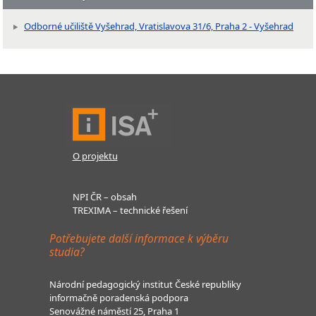
Odborné učiliště Vyšehrad, Vratislavova 31/6, Praha 2 - Vyšehrad
O projektu
NPI ČR – obsah
TREXIMA – technické řešení
Potřebujete další informace k výběru
studia?
Národní pedagogický institut České republiky
informačně poradenská podpora
Senovážné náměstí 25, Praha 1