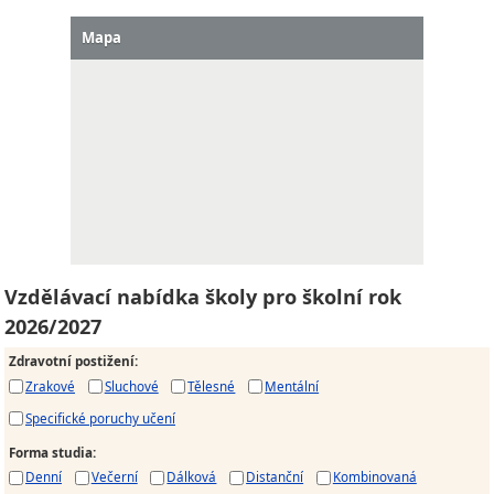
Mapa
Vzdělávací nabídka školy pro školní rok
2026/2027
Zdravotní postižení
:
Zrakové
Sluchové
Tělesné
Mentální
Specifické poruchy učení
Forma studia
:
Denní
Večerní
Dálková
Distanční
Kombinovaná