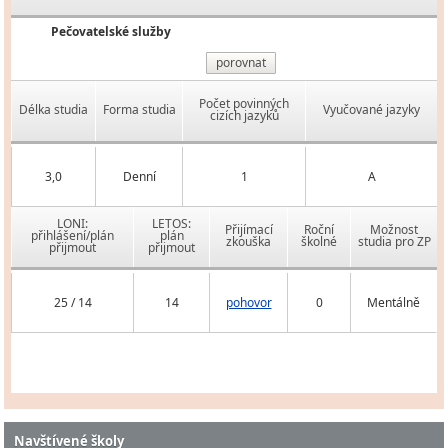
Pečovatelské služby
porovnat
Počet povinných
Délka studia
Forma studia
Vyučované jazyky
cizích jazyků
3,0
Denní
1
A
LONI:
LETOS:
Přijímací
Roční
Možnost
přihlášení/plán
plán
zkouška
školné
studia pro ZP
přijmout
přijmout
25 / 14
14
pohovor
0
Mentálně
Navštívené školy