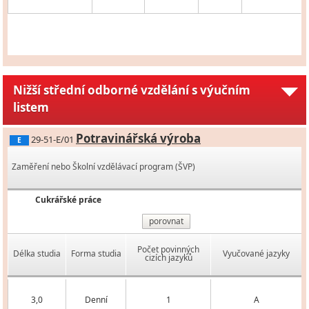
Nižší střední odborné vzdělání s výučním
listem
Potravinářská výroba
29-51-E/01
E
Zaměření nebo Školní vzdělávací program (ŠVP)
Cukrářské práce
porovnat
Počet povinných
Délka studia
Forma studia
Vyučované jazyky
cizích jazyků
3,0
Denní
1
A