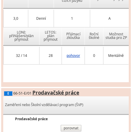
cizích jazyků
3,0
Denní
1
A
LONI:
LETOS:
Přijímací
Roční
Možnost
přihlášení/plán
plán
zkouška
školné
studia pro ZP
přijmout
přijmout
32 / 14
28
pohovor
0
Mentálně
Prodavačské práce
66-51-E/01
E
Zaměření nebo Školní vzdělávací program (ŠVP)
Prodavačské práce
porovnat