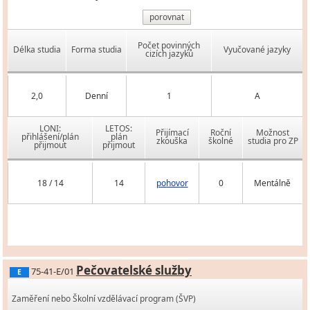
porovnat
Počet povinných
Délka studia
Forma studia
Vyučované jazyky
cizích jazyků
2,0
Denní
1
A
LONI:
LETOS:
Přijímací
Roční
Možnost
přihlášení/plán
plán
zkouška
školné
studia pro ZP
přijmout
přijmout
18 / 14
14
pohovor
0
Mentálně
Pečovatelské služby
75-41-E/01
E
Zaměření nebo Školní vzdělávací program (ŠVP)