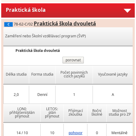
Praktická škola
Praktická škola dvouletá
78-62-C/02
C
Zaměření nebo Školní vzdělávací program (ŠVP)
Praktická škola dvouletá
porovnat
Počet povinných
Délka studia
Forma studia
Vyučované jazyky
cizích jazyků
2,0
Denní
1
A
LONI:
LETOS:
Přijímací
Roční
Možnost
přihlášení/plán
plán
zkouška
školné
studia pro ZP
přijmout
přijmout
14 / 10
10
pohovor
0
Mentálně