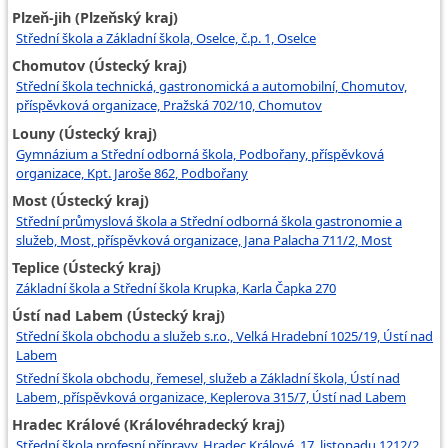
Plzeň-jih (Plzeňský kraj)
Střední škola a Základní škola, Oselce, č.p. 1, Oselce
Chomutov (Ústecký kraj)
Střední škola technická, gastronomická a automobilní, Chomutov,
příspěvková organizace, Pražská 702/10, Chomutov
Louny (Ústecký kraj)
Gymnázium a Střední odborná škola, Podbořany, příspěvková
organizace, Kpt. Jaroše 862, Podbořany
Most (Ústecký kraj)
Střední průmyslová škola a Střední odborná škola gastronomie a
služeb, Most, příspěvková organizace, Jana Palacha 711/2, Most
Teplice (Ústecký kraj)
Základní škola a Střední škola Krupka, Karla Čapka 270
Ústí nad Labem (Ústecký kraj)
Střední škola obchodu a služeb s.r.o., Velká Hradební 1025/19, Ústí nad
Labem
Střední škola obchodu, řemesel, služeb a Základní škola, Ústí nad
Labem, příspěvková organizace, Keplerova 315/7, Ústí nad Labem
Hradec Králové (Královéhradecký kraj)
Střední škola profesní přípravy, Hradec Králové, 17. listopadu 1212/2,