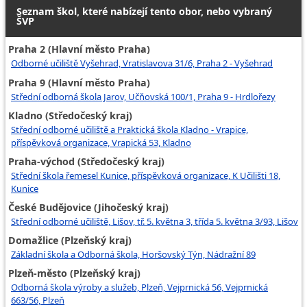
Seznam škol, které nabízejí tento obor, nebo vybraný
ŠVP
Praha 2 (Hlavní město Praha)
Odborné učiliště Vyšehrad, Vratislavova 31/6, Praha 2 - Vyšehrad
Praha 9 (Hlavní město Praha)
Střední odborná škola Jarov, Učňovská 100/1, Praha 9 - Hrdlořezy
Kladno (Středočeský kraj)
Střední odborné učiliště a Praktická škola Kladno - Vrapice,
příspěvková organizace, Vrapická 53, Kladno
Praha-východ (Středočeský kraj)
Střední škola řemesel Kunice, příspěvková organizace, K Učilišti 18,
Kunice
České Budějovice (Jihočeský kraj)
Střední odborné učiliště, Lišov, tř. 5. května 3, třída 5. května 3/93, Lišov
Domažlice (Plzeňský kraj)
Základní škola a Odborná škola, Horšovský Týn, Nádražní 89
Plzeň-město (Plzeňský kraj)
Odborná škola výroby a služeb, Plzeň, Vejprnická 56, Vejprnická
663/56, Plzeň