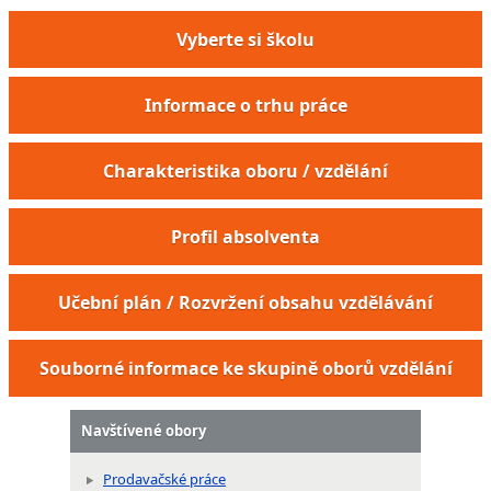
Vyberte si školu
Informace o trhu práce
Charakteristika oboru / vzdělání
Profil absolventa
Učební plán / Rozvržení obsahu vzdělávání
Souborné informace ke skupině oborů vzdělání
Navštívené obory
Prodavačské práce