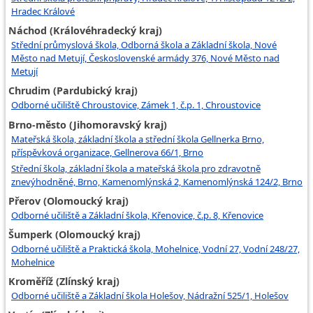
Hradec Králové
Náchod (Královéhradecký kraj)
Střední průmyslová škola, Odborná škola a Základní škola, Nové
Město nad Metují, Československé armády 376, Nové Město nad
Metují
Chrudim (Pardubický kraj)
Odborné učiliště Chroustovice, Zámek 1, č.p. 1, Chroustovice
Brno-město (Jihomoravský kraj)
Mateřská škola, základní škola a střední škola Gellnerka Brno,
příspěvková organizace, Gellnerova 66/1, Brno
Střední škola, základní škola a mateřská škola pro zdravotně
znevýhodněné, Brno, Kamenomlýnská 2, Kamenomlýnská 124/2, Brno
Přerov (Olomoucký kraj)
Odborné učiliště a Základní škola, Křenovice, č.p. 8, Křenovice
Šumperk (Olomoucký kraj)
Odborné učiliště a Praktická škola, Mohelnice, Vodní 27, Vodní 248/27,
Mohelnice
Kroměříž (Zlínský kraj)
Odborné učiliště a Základní škola Holešov, Nádražní 525/1, Holešov