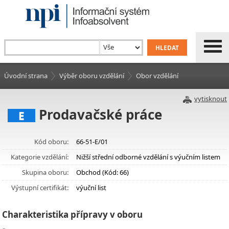
Úvodní strana
Výběr oboru vzdělání
Obor vzdělání
vytisknout
Prodavačské práce
E
Kód oboru:
66-51-E/01
Kategorie vzdělání:
Nižší střední odborné vzdělání s výučním listem
Skupina oboru:
Obchod (Kód: 66)
Výstupní certifikát:
výuční list
Charakteristika přípravy v oboru