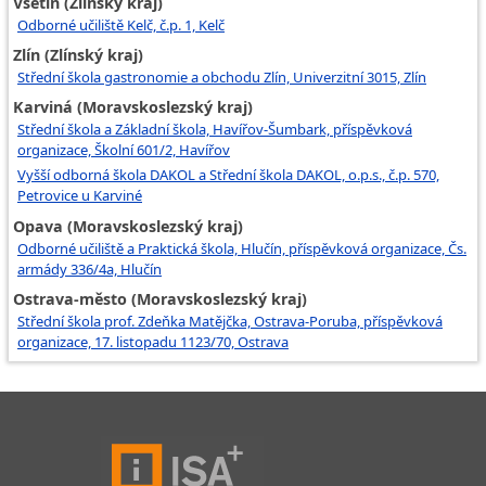
Vsetín (Zlínský kraj)
Odborné učiliště Kelč, č.p. 1, Kelč
Zlín (Zlínský kraj)
Střední škola gastronomie a obchodu Zlín, Univerzitní 3015, Zlín
Karviná (Moravskoslezský kraj)
Střední škola a Základní škola, Havířov-Šumbark, příspěvková
organizace, Školní 601/2, Havířov
Vyšší odborná škola DAKOL a Střední škola DAKOL, o.p.s., č.p. 570,
Petrovice u Karviné
Opava (Moravskoslezský kraj)
Odborné učiliště a Praktická škola, Hlučín, příspěvková organizace, Čs.
armády 336/4a, Hlučín
Ostrava-město (Moravskoslezský kraj)
Střední škola prof. Zdeňka Matějčka, Ostrava-Poruba, příspěvková
organizace, 17. listopadu 1123/70, Ostrava