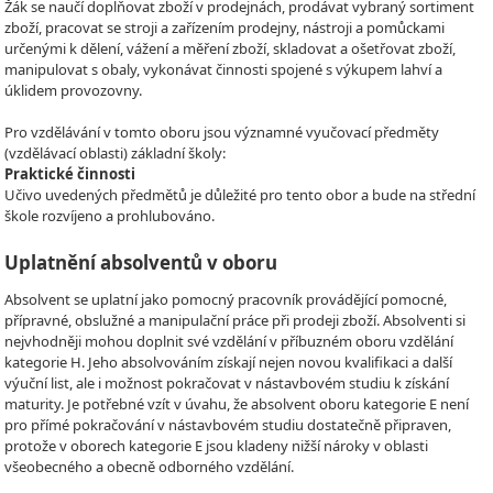
Žák se naučí doplňovat zboží v prodejnách, prodávat vybraný sortiment
zboží, pracovat se stroji a zařízením prodejny, nástroji a pomůckami
určenými k dělení, vážení a měření zboží, skladovat a ošetřovat zboží,
manipulovat s obaly, vykonávat činnosti spojené s výkupem lahví a
úklidem provozovny.
Pro vzdělávání v tomto oboru jsou významné vyučovací předměty
(vzdělávací oblasti) základní školy:
Praktické činnosti
Učivo uvedených předmětů je důležité pro tento obor a bude na střední
škole rozvíjeno a prohlubováno.
Uplatnění absolventů v oboru
Absolvent se uplatní jako pomocný pracovník provádějící pomocné,
přípravné, obslužné a manipulační práce při prodeji zboží. Absolventi si
nejvhodněji mohou doplnit své vzdělání v příbuzném oboru vzdělání
kategorie H. Jeho absolvováním získají nejen novou kvalifikaci a další
výuční list, ale i možnost pokračovat v nástavbovém studiu k získání
maturity. Je potřebné vzít v úvahu, že absolvent oboru kategorie E není
pro přímé pokračování v nástavbovém studiu dostatečně připraven,
protože v oborech kategorie E jsou kladeny nižší nároky v oblasti
všeobecného a obecně odborného vzdělání.