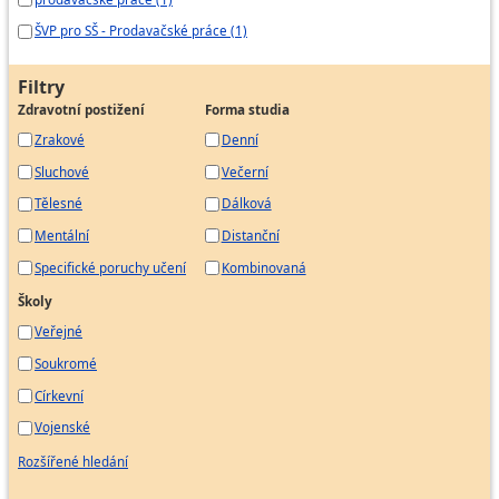
ŠVP pro SŠ - Prodavačské práce (1)
Filtry
Zdravotní postižení
Forma studia
Zrakové
Denní
Sluchové
Večerní
Tělesné
Dálková
Mentální
Distanční
Specifické poruchy učení
Kombinovaná
Školy
Veřejné
Soukromé
Církevní
Vojenské
Rozšířené hledání