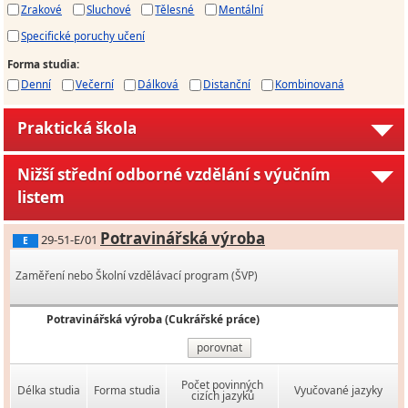
Zrakové
Sluchové
Tělesné
Mentální
Specifické poruchy učení
Forma studia
:
Denní
Večerní
Dálková
Distanční
Kombinovaná
Praktická škola
Nižší střední odborné vzdělání s výučním
listem
Potravinářská výroba
29-51-E/01
E
Zaměření nebo Školní vzdělávací program (ŠVP)
Potravinářská výroba (Cukrářské práce)
porovnat
Počet povinných
Délka studia
Forma studia
Vyučované jazyky
cizích jazyků