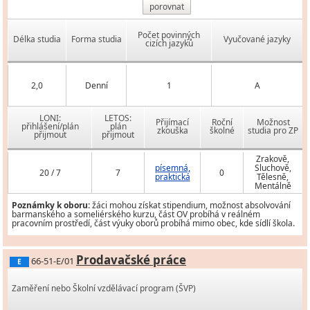
porovnat
Počet povinných
Délka studia
Forma studia
Vyučované jazyky
cizích jazyků
2,0
Denní
1
A
LONI:
LETOS:
Přijímací
Roční
Možnost
přihlášení/plán
plán
zkouška
školné
studia pro ZP
přijmout
přijmout
Zrakově,
písemná,
Sluchově,
20 / 7
7
0
praktická
Tělesně,
Mentálně
Poznámky k oboru:
žáci mohou získat stipendium, možnost absolvování
barmanského a someliérského kurzu, část OV probíhá v reálném
pracovním prostředí, část výuky oborů probíhá mimo obec, kde sídlí škola.
Prodavačské práce
66-51-E/01
E
Zaměření nebo Školní vzdělávací program (ŠVP)