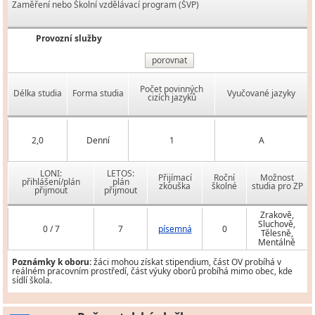
Zaměření nebo Školní vzdělávací program (ŠVP)
Provozní služby
porovnat
Počet povinných
Délka studia
Forma studia
Vyučované jazyky
cizích jazyků
2,0
Denní
1
A
LONI:
LETOS:
Přijímací
Roční
Možnost
přihlášení/plán
plán
zkouška
školné
studia pro ZP
přijmout
přijmout
Zrakově,
Sluchově,
0 / 7
7
písemná
0
Tělesně,
Mentálně
Poznámky k oboru:
žáci mohou získat stipendium, část OV probíhá v
reálném pracovním prostředí, část výuky oborů probíhá mimo obec, kde
sídlí škola.