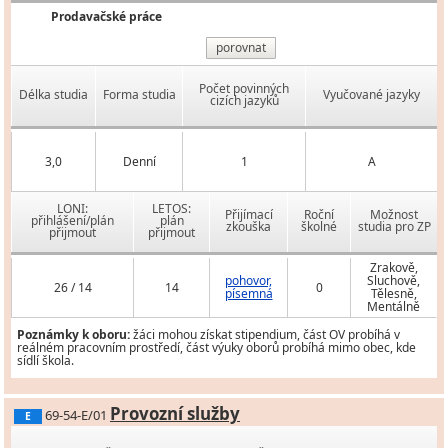
Prodavačské práce
porovnat
Počet povinných
Délka studia
Forma studia
Vyučované jazyky
cizích jazyků
3,0
Denní
1
A
LONI:
LETOS:
Přijímací
Roční
Možnost
přihlášení/plán
plán
zkouška
školné
studia pro ZP
přijmout
přijmout
Zrakově,
pohovor,
Sluchově,
26 / 14
14
0
písemná
Tělesně,
Mentálně
Poznámky k oboru:
žáci mohou získat stipendium, část OV probíhá v
reálném pracovním prostředí, část výuky oborů probíhá mimo obec, kde
sídlí škola.
Provozní služby
69-54-E/01
E