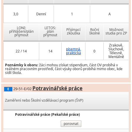
3,0
Denní
1
A
LONI:
LETOS:
Přijímací
Roční
Možnost
přihlášení/plán
plán
zkouška
školné
studia pro ZP
přijmout
přijmout
Zrakově,
písemná,
Sluchově,
22 / 14
14
0
praktická
Tělesně,
Mentálně
Poznámky k oboru:
žáci mohou získat stipendium, část OV probíhá v
reálném pracovním prostředí, část výuky oborů probíhá mimo obec, kde
sídlí škola.
Potravinářské práce
29-51-E/02
E
Zaměření nebo Školní vzdělávací program (ŠVP)
Potravinářské práce (Pekařské práce)
porovnat