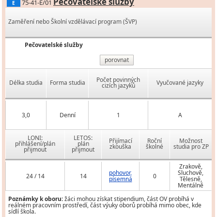
Pečovatelské služby
75-41-E/01
E
Zaměření nebo Školní vzdělávací program (ŠVP)
Pečovatelské služby
porovnat
Počet povinných
Délka studia
Forma studia
Vyučované jazyky
cizích jazyků
3,0
Denní
1
A
LONI:
LETOS:
Přijímací
Roční
Možnost
přihlášení/plán
plán
zkouška
školné
studia pro ZP
přijmout
přijmout
Zrakově,
pohovor,
Sluchově,
24 / 14
14
0
písemná
Tělesně,
Mentálně
Poznámky k oboru:
žáci mohou získat stipendium, část OV probíhá v
reálném pracovním prostředí, část výuky oborů probíhá mimo obec, kde
sídlí škola.