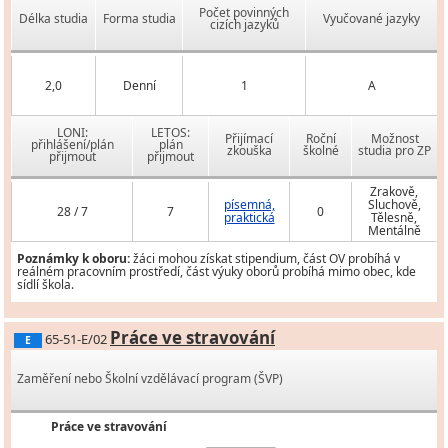
Počet povinných
Délka studia
Forma studia
Vyučované jazyky
cizích jazyků
2,0
Denní
1
A
LONI:
LETOS:
Přijímací
Roční
Možnost
přihlášení/plán
plán
zkouška
školné
studia pro ZP
přijmout
přijmout
Zrakově,
písemná,
Sluchově,
28 / 7
7
0
praktická
Tělesně,
Mentálně
Poznámky k oboru:
žáci mohou získat stipendium, část OV probíhá v
reálném pracovním prostředí, část výuky oborů probíhá mimo obec, kde
sídlí škola.
Práce ve stravování
65-51-E/02
E
Zaměření nebo Školní vzdělávací program (ŠVP)
Práce ve stravování