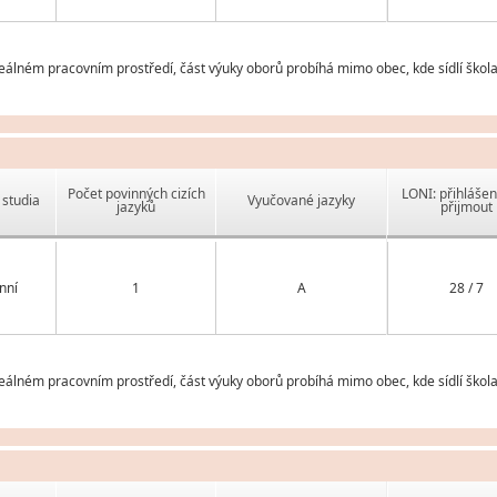
eálném pracovním prostředí, část výuky oborů probíhá mimo obec, kde sídlí škola
Počet povinných cizích
LONI: přihlášen
studia
Vyučované jazyky
jazyků
přijmout
nní
1
A
28 / 7
eálném pracovním prostředí, část výuky oborů probíhá mimo obec, kde sídlí škola