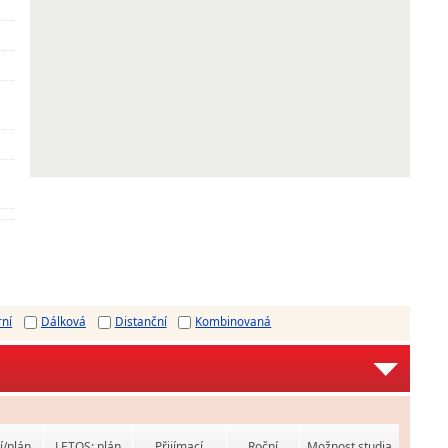
rní
Dálková
Distanční
Kombinovaná
í/plán
LETOS: plán
Přijímací
Roční
Možnost studia