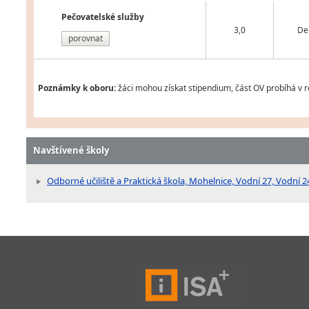
Pečovatelské služby
3,0
De
porovnat
Poznámky k oboru:
žáci mohou získat stipendium, část OV probíhá v r
Navštívené školy
Odborné učiliště a Praktická škola, Mohelnice, Vodní 27, Vodní 