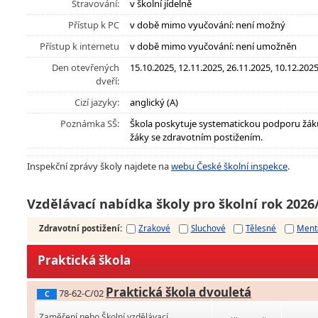
Stravování:
v školní jídelně
Přístup k PC
v době mimo vyučování: není možný
Přístup k internetu
v době mimo vyučování: není umožněn
Den otevřených
15.10.2025, 12.11.2025, 26.11.2025, 10.12.2025,
dveří:
Cizí jazyky:
anglický (A)
Poznámka SŠ:
Škola poskytuje systematickou podporu žák
žáky se zdravotním postižením.
Inspekční zprávy školy najdete na
webu České školní inspekce
.
Vzdělávací nabídka školy pro školní rok 2026
Zdravotní postižení
:
Zrakové
Sluchové
Tělesné
Ment
Praktická škola
Praktická škola dvouletá
78-62-C/02
C
Zaměření nebo Školní vzdělávací