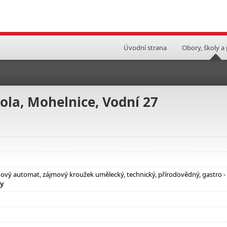
Úvodní strana
Obory, školy a
kola, Mohelnice, Vodní 27
nový automat, zájmový kroužek umělecký, technický, přírodovědný, gastro -
ly