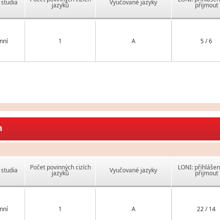
studia
Vyučované jazyky
jazyků
přijmout
nní
1
A
5 / 6
m
Počet povinných cizích
LONI: přihlášen
studia
Vyučované jazyky
jazyků
přijmout
nní
1
A
22 / 14