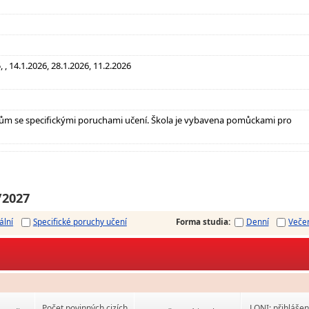
 , 14.1.2026, 28.1.2026, 11.2.2026
ům se specifickými poruchami učení. Škola je vybavena pomůckami pro
/2027
ální
Specifické poruchy učení
Forma studia
:
Denní
Veče
Počet povinných cizích
LONI: přihlášen