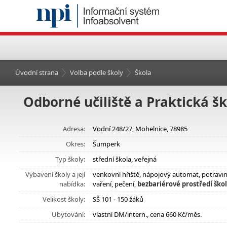
Úvodní strana
Volba podle školy
Škola
Odborné učiliště a Praktická š
Adresa:
Vodní 248/27, Mohelnice, 78985
Okres:
Šumperk
Typ školy:
střední škola, veřejná
Vybavení školy a její
venkovní hřiště, nápojový automat, potravi
nabídka:
vaření, pečení,
bezbariérové prostředí ško
Velikost školy:
SŠ 101 - 150 žáků
Ubytování:
vlastní DM/intern., cena 660 Kč/měs.