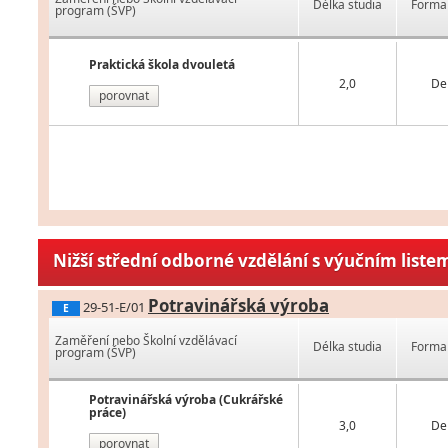
Délka studia
Forma 
program (ŠVP)
Praktická škola dvouletá
2,0
De
porovnat
Nižší střední odborné vzdělání s výučním liste
Potravinářská výroba
29-51-E/01
E
Zaměření nebo Školní vzdělávací
Délka studia
Forma 
program (ŠVP)
Potravinářská výroba (Cukrářské
práce)
3,0
De
porovnat