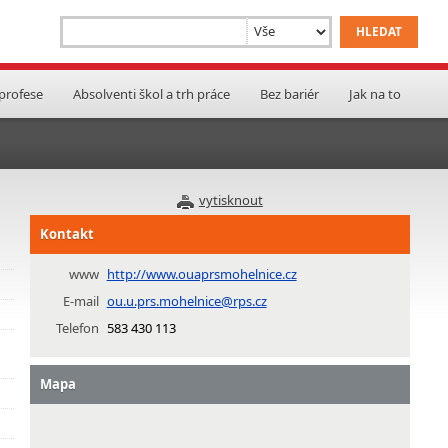
 profese
Absolventi škol a trh práce
Bez bariér
Jak na to
vytisknout
Kontakt
www
http://www.ouaprsmohelnice.cz
E-mail
ou.u.prs.mohelnice@rps.cz
Telefon
583 430 113
Mapa