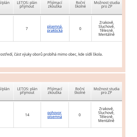
í/plán
LETOS: plán
Přijímací
Roční
Možnost studia
přijmout
zkouška
školné
pro ZP
Zrakově,
písemná,
Sluchově,
7
0
praktická
Tělesně,
Mentálně
tředí, část výuky oborů probíhá mimo obec, kde sídlí škola.
í/plán
LETOS: plán
Přijímací
Roční
Možnost studia
přijmout
zkouška
školné
pro ZP
Zrakově,
pohovor,
Sluchově,
14
0
písemná
Tělesně,
Mentálně