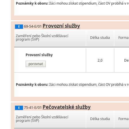
Poznámky k oboru:
žáci mohou získat stipendium, část OV probíhá v r
Provozní služby
69-54-E/01
E
Zaměření nebo Školní vzdělávací
Délka studia
Forma 
program (ŠVP)
Provozní služby
2,0
De
porovnat
Poznámky k oboru:
žáci mohou získat stipendium, část OV probíhá v r
Pečovatelské služby
75-41-E/01
E
Zaměření nebo Školní vzdělávací
Délka studia
Forma 
program (ŠVP)