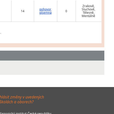
Zrakově,
pohovor,
Sluchově,
14
0
písemná
Tělesně,
Mentálně
.
hlásit změny v uvedených
 školách a oborech?
agogický institut České republiky