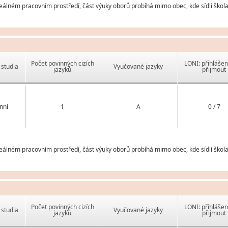
eálném pracovním prostředí, část výuky oborů probíhá mimo obec, kde sídlí škola
Počet povinných cizích
LONI: přihlášen
studia
Vyučované jazyky
jazyků
přijmout
nní
1
A
0 / 7
eálném pracovním prostředí, část výuky oborů probíhá mimo obec, kde sídlí škola
Počet povinných cizích
LONI: přihlášen
studia
Vyučované jazyky
jazyků
přijmout