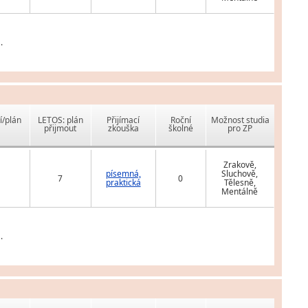
.
í/plán
LETOS: plán
Přijímací
Roční
Možnost studia
přijmout
zkouška
školné
pro ZP
Zrakově,
písemná,
Sluchově,
7
0
praktická
Tělesně,
Mentálně
.