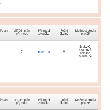
.
í/plán
LETOS: plán
Přijímací
Roční
Možnost studia
přijmout
zkouška
školné
pro ZP
Zrakově,
Sluchově,
7
písemná
0
Tělesně,
Mentálně
.
í/plán
LETOS: plán
Přijímací
Roční
Možnost studia
přijmout
zkouška
školné
pro ZP