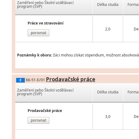
Zaměření nebo Školní vzdělávací
Délka studia
Forma 
program (ŠVP)
Práce ve stravování
2,0
De
porovnat
Poznámky k oboru:
žáci mohou získat stipendium, možnost absolvován
Prodavačské práce
66-51-E/01
E
Zaměření nebo Školní vzdělávací
Délka studia
Forma 
program (ŠVP)
Prodavačské práce
3,0
De
porovnat