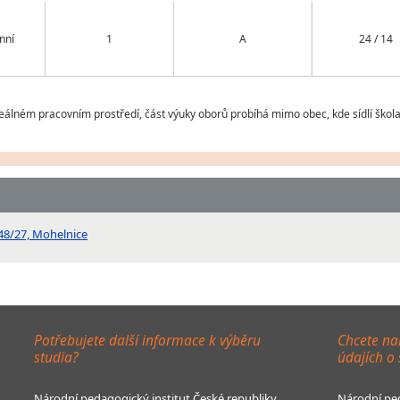
nní
1
A
24 / 14
eálném pracovním prostředí, část výuky oborů probíhá mimo obec, kde sídlí škola
248/27, Mohelnice
Potřebujete další informace k výběru
Chcete na
studia?
údajích o
Národní pedagogický institut České republiky
Národní ped