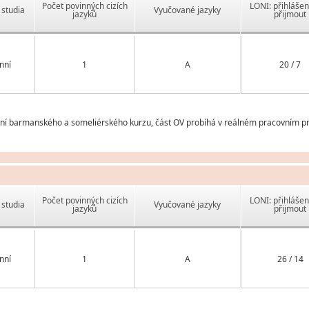
Počet povinných cizích
LONI: přihlášen
studia
Vyučované jazyky
jazyků
přijmout
nní
1
A
20 / 7
í barmanského a someliérského kurzu, část OV probíhá v reálném pracovním pros
Počet povinných cizích
LONI: přihlášen
studia
Vyučované jazyky
jazyků
přijmout
nní
1
A
26 / 14