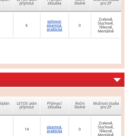
přijmout
zkouška
školné
pro ZP
Zrakově,
pohovor,
Sluchově,
6
písemná,
0
Tělesně,
praktická
Mentálně
í/plán
LETOS: plán
Přijímací
Roční
Možnost studia
přijmout
zkouška
školné
pro ZP
Zrakově,
písemná,
Sluchově,
14
0
praktická
Tělesně,
Mentálně