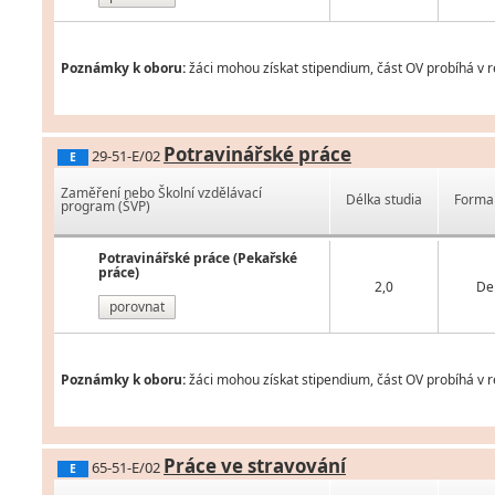
Poznámky k oboru:
žáci mohou získat stipendium, část OV probíhá v r
Potravinářské práce
29-51-E/02
E
Zaměření nebo Školní vzdělávací
Délka studia
Forma 
program (ŠVP)
Potravinářské práce (Pekařské
práce)
2,0
De
porovnat
Poznámky k oboru:
žáci mohou získat stipendium, část OV probíhá v r
Práce ve stravování
65-51-E/02
E