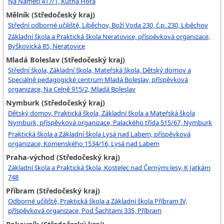
Na Náměti 417/1, Kutná Hora
Mělník (Středočeský kraj)
Střední odborné učiliště, Liběchov, Boží Voda 230, č.p. 230, Liběchov
Základní škola a Praktická škola Neratovice, příspěvková organizace,
Byškovická 85, Neratovice
Mladá Boleslav (Středočeský kraj)
Střední škola, Základní škola, Mateřská škola, Dětský domov a
Speciálně pedagogické centrum Mladá Boleslav, příspěvková
organizace, Na Celně 915/2, Mladá Boleslav
Nymburk (Středočeský kraj)
Dětský domov, Praktická škola, Základní škola a Mateřská škola
Nymburk, příspěvková organizace, Palackého třída 515/67, Nymburk
Praktická škola a Základní škola Lysá nad Labem, příspěvková
organizace, Komenského 1534/16, Lysá nad Labem
Praha-východ (Středočeský kraj)
Základní škola a Praktická škola, Kostelec nad Černými lesy, K Jatkám
748
Příbram (Středočeský kraj)
Odborné učiliště, Praktická škola a Základní škola Příbram IV,
příspěvková organizace, Pod Šachtami 335, Příbram