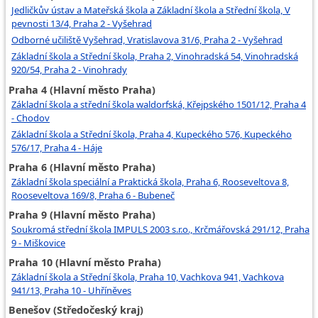
Jedličkův ústav a Mateřská škola a Základní škola a Střední škola, V
pevnosti 13/4, Praha 2 - Vyšehrad
Odborné učiliště Vyšehrad, Vratislavova 31/6, Praha 2 - Vyšehrad
Základní škola a Střední škola, Praha 2, Vinohradská 54, Vinohradská
920/54, Praha 2 - Vinohrady
Praha 4 (Hlavní město Praha)
Základní škola a střední škola waldorfská, Křejpského 1501/12, Praha 4
- Chodov
Základní škola a Střední škola, Praha 4, Kupeckého 576, Kupeckého
576/17, Praha 4 - Háje
Praha 6 (Hlavní město Praha)
Základní škola speciální a Praktická škola, Praha 6, Rooseveltova 8,
Rooseveltova 169/8, Praha 6 - Bubeneč
Praha 9 (Hlavní město Praha)
Soukromá střední škola IMPULS 2003 s.r.o., Krčmářovská 291/12, Praha
9 - Miškovice
Praha 10 (Hlavní město Praha)
Základní škola a Střední škola, Praha 10, Vachkova 941, Vachkova
941/13, Praha 10 - Uhříněves
Benešov (Středočeský kraj)