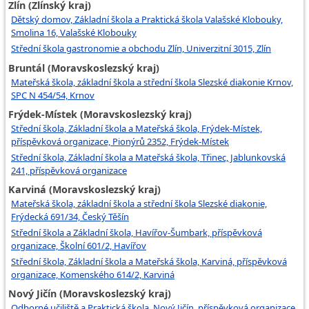
Zlín (Zlínský kraj)
Dětský domov, Základní škola a Praktická škola Valašské Klobouky,
Smolina 16, Valašské Klobouky
Střední škola gastronomie a obchodu Zlín, Univerzitní 3015, Zlín
Bruntál (Moravskoslezský kraj)
Mateřská škola, základní škola a střední škola Slezské diakonie Krnov,
SPC N 454/54, Krnov
Frýdek-Místek (Moravskoslezský kraj)
Střední škola, Základní škola a Mateřská škola, Frýdek-Místek,
příspěvková organizace, Pionýrů 2352, Frýdek-Místek
Střední škola, Základní škola a Mateřská škola, Třinec, Jablunkovská
241, příspěvková organizace
Karviná (Moravskoslezský kraj)
Mateřská škola, základní škola a střední škola Slezské diakonie,
Frýdecká 691/34, Český Těšín
Střední škola a Základní škola, Havířov-Šumbark, příspěvková
organizace, Školní 601/2, Havířov
Střední škola, Základní škola a Mateřská škola, Karviná, příspěvková
organizace, Komenského 614/2, Karviná
Nový Jičín (Moravskoslezský kraj)
Odborné učiliště a Praktická škola, Nový Jičín, příspěvková organizace,