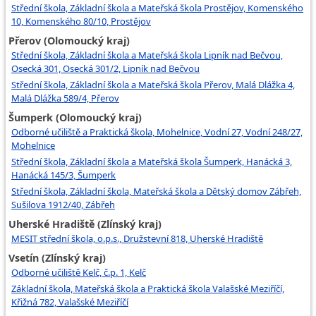
Střední škola, Základní škola a Mateřská škola Prostějov, Komenského
10, Komenského 80/10, Prostějov
Přerov (Olomoucký kraj)
Střední škola, Základní škola a Mateřská škola Lipník nad Bečvou,
Osecká 301, Osecká 301/2, Lipník nad Bečvou
Střední škola, Základní škola a Mateřská škola Přerov, Malá Dlážka 4,
Malá Dlážka 589/4, Přerov
Šumperk (Olomoucký kraj)
Odborné učiliště a Praktická škola, Mohelnice, Vodní 27, Vodní 248/27,
Mohelnice
Střední škola, Základní škola a Mateřská škola Šumperk, Hanácká 3,
Hanácká 145/3, Šumperk
Střední škola, Základní škola, Mateřská škola a Dětský domov Zábřeh,
Sušilova 1912/40, Zábřeh
Uherské Hradiště (Zlínský kraj)
MESIT střední škola, o.p.s., Družstevní 818, Uherské Hradiště
Vsetín (Zlínský kraj)
Odborné učiliště Kelč, č.p. 1, Kelč
Základní škola, Mateřská škola a Praktická škola Valašské Meziříčí,
Křižná 782, Valašské Meziříčí