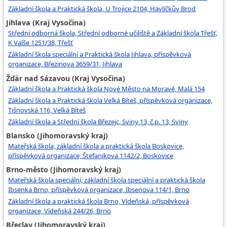
Základní škola a Praktická škola, U Trojice 2104, Havlíčkův Brod
Jihlava (Kraj Vysočina)
Střední odborná škola, Střední odborné učiliště a Základní škola Třešť,
K Valše 1251/38, Třešť
Základní škola speciální a Praktická škola Jihlava, příspěvková
organizace, Březinova 3659/31, Jihlava
Žďár nad Sázavou (Kraj Vysočina)
Základní škola a Praktická škola Nové Město na Moravě, Malá 154
Základní škola a Praktická škola Velká Bíteš, příspěvková organizace,
Tišnovská 116, Velká Bíteš
Základní škola a Střední škola Březejc, Sviny 13, č.p. 13, Sviny
Blansko (Jihomoravský kraj)
Mateřská škola, základní škola a praktická škola Boskovice,
příspěvková organizace, Štefanikova 1142/2, Boskovice
Brno-město (Jihomoravský kraj)
Mateřská škola speciální, základní škola speciální a praktická škola
Ibsenka Brno, příspěvková organizace, Ibsenova 114/1, Brno
Základní škola a praktická škola Brno, Vídeňská, příspěvková
organizace, Vídeňská 244/26, Brno
Břeclav (Jihomoravský kraj)