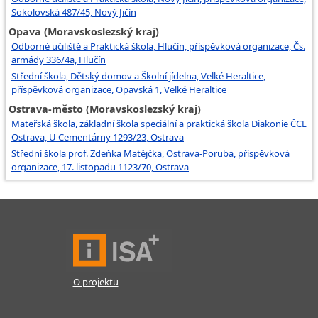
Sokolovská 487/45, Nový Jičín
Opava (Moravskoslezský kraj)
Odborné učiliště a Praktická škola, Hlučín, příspěvková organizace, Čs.
armády 336/4a, Hlučín
Střední škola, Dětský domov a Školní jídelna, Velké Heraltice,
příspěvková organizace, Opavská 1, Velké Heraltice
Ostrava-město (Moravskoslezský kraj)
Mateřská škola, základní škola speciální a praktická škola Diakonie ČCE
Ostrava, U Cementárny 1293/23, Ostrava
Střední škola prof. Zdeňka Matějčka, Ostrava-Poruba, příspěvková
organizace, 17. listopadu 1123/70, Ostrava
O projektu