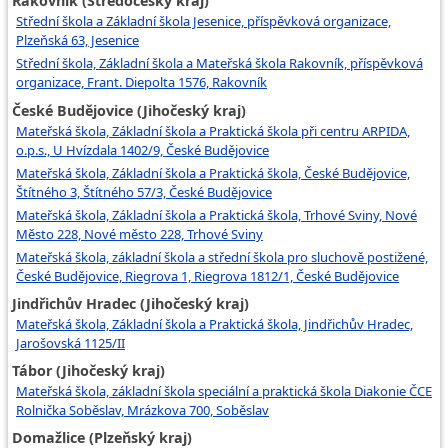
Rakovník (Středočeský kraj)
Střední škola a Základní škola Jesenice, příspěvková organizace,
Plzeňská 63, Jesenice
Střední škola, Základní škola a Mateřská škola Rakovník, příspěvková
organizace, Frant. Diepolta 1576, Rakovník
České Budějovice (Jihočeský kraj)
Mateřská škola, Základní škola a Praktická škola při centru ARPIDA,
o.p.s., U Hvízdala 1402/9, České Budějovice
Mateřská škola, Základní škola a Praktická škola, České Budějovice,
Štítného 3, Štítného 57/3, České Budějovice
Mateřská škola, Základní škola a Praktická škola, Trhové Sviny, Nové
Město 228, Nové město 228, Trhové Sviny
Mateřská škola, základní škola a střední škola pro sluchově postižené,
České Budějovice, Riegrova 1, Riegrova 1812/1, České Budějovice
Jindřichův Hradec (Jihočeský kraj)
Mateřská škola, Základní škola a Praktická škola, Jindřichův Hradec,
Jarošovská 1125/II
Tábor (Jihočeský kraj)
Mateřská škola, základní škola speciální a praktická škola Diakonie ČCE
Rolnička Soběslav, Mrázkova 700, Soběslav
Domažlice (Plzeňský kraj)