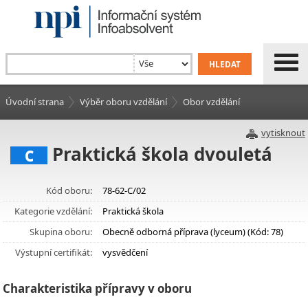
Úvodní strana
Výběr oboru vzdělání
Obor vzdělání
vytisknout
Praktická škola dvouletá
C
Kód oboru:
78-62-C/02
Kategorie vzdělání:
Praktická škola
Skupina oboru:
Obecně odborná příprava (lyceum) (Kód: 78)
Výstupní certifikát:
vysvědčení
Charakteristika přípravy v oboru