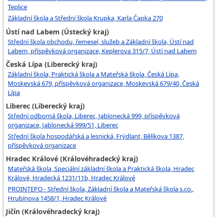
Teplice
Základní škola a Střední škola Krupka, Karla Čapka 270
Ústí nad Labem (Ústecký kraj)
Střední škola obchodu, řemesel, služeb a Základní škola, Ústí nad
Labem, příspěvková organizace, Keplerova 315/7, Ústí nad Labem
Česká Lípa (Liberecký kraj)
Základní škola, Praktická škola a Mateřská škola, Česká Lípa,
Moskevská 679, příspěvková organizace, Moskevská 679/40, Česká
Lípa
Liberec (Liberecký kraj)
Střední odborná škola, Liberec, Jablonecká 999, příspěvková
organizace, Jablonecká 999/51, Liberec
Střední škola hospodářská a lesnická, Frýdlant, Bělíkova 1387,
příspěvková organizace
Hradec Králové (Královéhradecký kraj)
Mateřská škola, Speciální základní škola a Praktická škola, Hradec
Králové, Hradecká 1231/11b, Hradec Králové
PROINTEPO - Střední škola, Základní škola a Mateřská škola s.r.o.,
Hrubínova 1458/1, Hradec Králové
Jičín (Královéhradecký kraj)