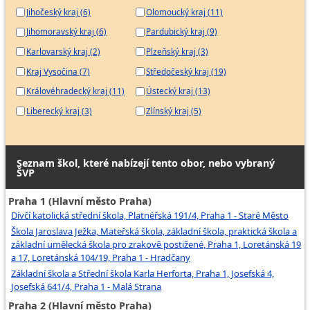
Jihočeský kraj (6)
Olomoucký kraj (11)
Jihomoravský kraj (6)
Pardubický kraj (9)
Karlovarský kraj (2)
Plzeňský kraj (3)
Kraj Vysočina (7)
Středočeský kraj (19)
Královéhradecký kraj (11)
Ústecký kraj (13)
Liberecký kraj (3)
Zlínský kraj (5)
Seznam škol, které nabízejí tento obor, nebo vybraný
ŠVP
Praha 1 (Hlavní město Praha)
Dívčí katolická střední škola, Platnéřská 191/4, Praha 1 - Staré Město
Škola Jaroslava Ježka, Mateřská škola, základní škola, praktická škola a
základní umělecká škola pro zrakově postižené, Praha 1, Loretánská 19
a 17, Loretánská 104/19, Praha 1 - Hradčany
Základní škola a Střední škola Karla Herforta, Praha 1, Josefská 4,
Josefská 641/4, Praha 1 - Malá Strana
Praha 2 (Hlavní město Praha)