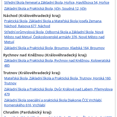
Střední škola řemesel a Základní škola, Hořice, Havlíčkova 54, Hořice
Základní škola a Praktická škola, Jičín, Soudná 12, Jičín
Náchod (Královéhradecký kraj)
Praktická škola, Základní škola a Mateřská škola Josefa Zemana,
Náchod, Raisova 677, Náchod
Střední průmyslová škola, Odborná škola a Základní škola, Nové
Město nad Metují, Československé armády 376, Nové Město nad
Metují
Základní škola a Praktická škola, Broumov, Kladská 164, Broumov
Rychnov nad Kněžnou (Královéhradecký kraj)
Základní škola a Praktická škola, Rychnov nad Kněžnou, Kolowratská
485
Trutnov (Královéhradecký kraj)
Mateřská škola, Základní škola a Praktická škola, Trutnov, Horská 160,
Trutnov
Základní škola a Praktická škola, Dvůr Králové nad Labem, Přemyslova
479
Základní škola speciální a praktická škola Diakonie ČCE Vrchlabí,
Komenského 616, Vrchlabí
Chrudim (Pardubický kraj)