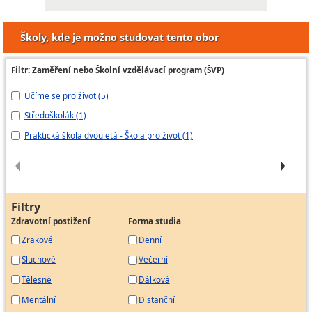
Školy, kde je možno studovat tento obor
Filtr: Zaměření nebo Školní vzdělávací program (ŠVP)
Učíme se pro život (5)
Pr
Středoškolák (1)
Šk
Praktická škola dvouletá - Škola pro život (1)
Uč
Filtry
Zdravotní postižení
Forma studia
Zrakové
Denní
Sluchové
Večerní
Tělesné
Dálková
Mentální
Distanční