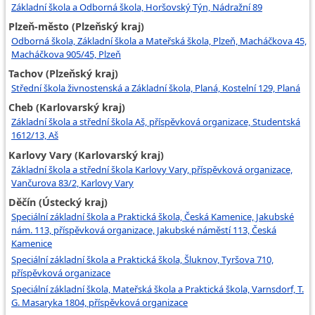
Základní škola a Odborná škola, Horšovský Týn, Nádražní 89
Plzeň-město (Plzeňský kraj)
Odborná škola, Základní škola a Mateřská škola, Plzeň, Macháčkova 45,
Macháčkova 905/45, Plzeň
Tachov (Plzeňský kraj)
Střední škola živnostenská a Základní škola, Planá, Kostelní 129, Planá
Cheb (Karlovarský kraj)
Základní škola a střední škola Aš, příspěvková organizace, Studentská
1612/13, Aš
Karlovy Vary (Karlovarský kraj)
Základní škola a střední škola Karlovy Vary, příspěvková organizace,
Vančurova 83/2, Karlovy Vary
Děčín (Ústecký kraj)
Speciální základní škola a Praktická škola, Česká Kamenice, Jakubské
nám. 113, příspěvková organizace, Jakubské náměstí 113, Česká
Kamenice
Speciální základní škola a Praktická škola, Šluknov, Tyršova 710,
příspěvková organizace
Speciální základní škola, Mateřská škola a Praktická škola, Varnsdorf, T.
G. Masaryka 1804, příspěvková organizace