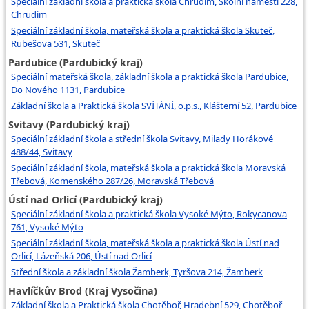
Speciální základní škola a praktická škola Chrudim, Školní náměstí 228,
Chrudim
Speciální základní škola, mateřská škola a praktická škola Skuteč,
Rubešova 531, Skuteč
Pardubice (Pardubický kraj)
Speciální mateřská škola, základní škola a praktická škola Pardubice,
Do Nového 1131, Pardubice
Základní škola a Praktická škola SVÍTÁNÍ, o.p.s., Klášterní 52, Pardubice
Svitavy (Pardubický kraj)
Speciální základní škola a střední škola Svitavy, Milady Horákové
488/44, Svitavy
Speciální základní škola, mateřská škola a praktická škola Moravská
Třebová, Komenského 287/26, Moravská Třebová
Ústí nad Orlicí (Pardubický kraj)
Speciální základní škola a praktická škola Vysoké Mýto, Rokycanova
761, Vysoké Mýto
Speciální základní škola, mateřská škola a praktická škola Ústí nad
Orlicí, Lázeňská 206, Ústí nad Orlicí
Střední škola a základní škola Žamberk, Tyršova 214, Žamberk
Havlíčkův Brod (Kraj Vysočina)
Základní škola a Praktická škola Chotěboř, Hradební 529, Chotěboř