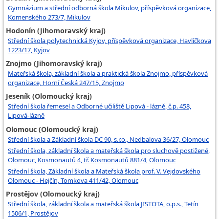
Gymnázium a střední odborná škola Mikulov, příspěvková organizace,
Komenského 273/7, Mikulov
Hodonín (Jihomoravský kraj)
Střední škola polytechnická Kyjov, příspěvková organizace, Havlíčkova
1223/17, Kyjov
Znojmo (Jihomoravský kraj)
Mateřská škola, základní škola a praktická škola Znojmo, příspěvková
organizace, Horní Česká 247/15, Znojmo
Jeseník (Olomoucký kraj)
Střední škola řemesel a Odborné učiliště Lipová - lázně, č.p. 458,
Lipová-lázně
Olomouc (Olomoucký kraj)
Střední škola a Základní škola DC 90, s.r.o., Nedbalova 36/27, Olomouc
Střední škola, základní škola a mateřská škola pro sluchově postižené,
Olomouc, Kosmonautů 4, tř. Kosmonautů 881/4, Olomouc
Střední škola, Základní škola a Mateřská škola prof. V. Vejdovského
Olomouc - Hejčín, Tomkova 411/42, Olomouc
Prostějov (Olomoucký kraj)
Střední škola, základní škola a mateřská škola JISTOTA, o.p.s., Tetín
1506/1, Prostějov