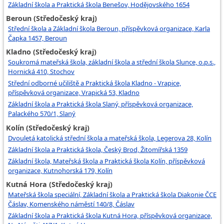
Základní škola a Praktická škola Benešov, Hodějovského 1654
Beroun (Středočeský kraj)
Střední škola a Základní škola Beroun, příspěvková organizace, Karla
Čapka 1457, Beroun
Kladno (Středočeský kraj)
Soukromá mateřská škola, základní škola a střední škola Slunce, o.p.s.,
Hornická 410, Stochov
Střední odborné učiliště a Praktická škola Kladno - Vrapice,
příspěvková organizace, Vrapická 53, Kladno
Základní škola a Praktická škola Slaný, příspěvková organizace,
Palackého 570/1, Slaný
Kolín (Středočeský kraj)
Dvouletá katolická střední škola a mateřská škola, Legerova 28, Kolín
Základní škola a Praktická škola, Český Brod, Žitomířská 1359
Základní škola, Mateřská škola a Praktická škola Kolín, příspěvková
organizace, Kutnohorská 179, Kolín
Kutná Hora (Středočeský kraj)
Mateřská škola speciální, Základní škola a Praktická škola Diakonie ČCE
Čáslav, Komenského náměstí 140/8, Čáslav
Základní škola a Praktická škola Kutná Hora, příspěvková organizace,