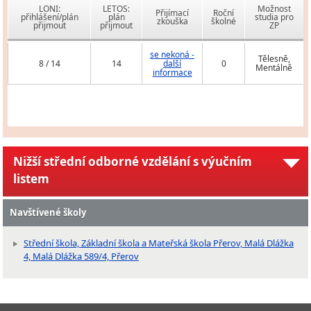
LONI:
LETOS:
Možnost
Přijímací
Roční
přihlášení/plán
plán
studia pro
zkouška
školné
přijmout
přijmout
ZP
se nekoná -
Tělesně,
8 / 14
14
další
0
Mentálně
informace
Nižší střední odborné vzdělání s výučním
listem
Navštívené školy
Střední škola, Základní škola a Mateřská škola Přerov, Malá Dlážka
4, Malá Dlážka 589/4, Přerov