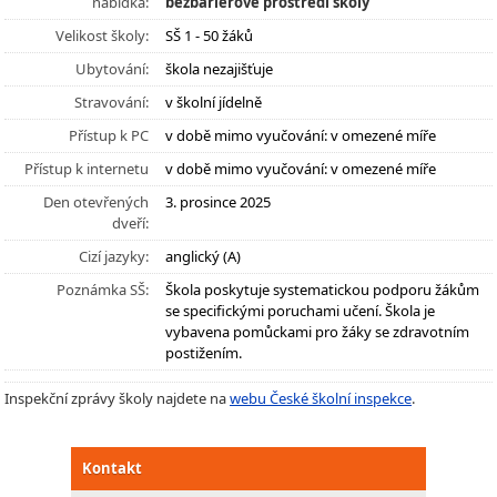
nabídka:
bezbariérové prostředí školy
Velikost školy:
SŠ 1 - 50 žáků
Ubytování:
škola nezajišťuje
Stravování:
v školní jídelně
Přístup k PC
v době mimo vyučování: v omezené míře
Přístup k internetu
v době mimo vyučování: v omezené míře
Den otevřených
3. prosince 2025
dveří:
Cizí jazyky:
anglický (A)
Poznámka SŠ:
Škola poskytuje systematickou podporu žákům
se specifickými poruchami učení. Škola je
vybavena pomůckami pro žáky se zdravotním
postižením.
Inspekční zprávy školy najdete na
webu České školní inspekce
.
Kontakt