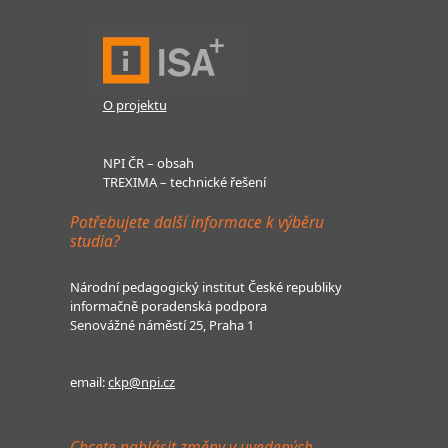
O projektu
NPI ČR – obsah
TREXIMA – technické řešení
Potřebujete další informace k výběru
studia?
Národní pedagogický institut České republiky
informačně poradenská podpora
Senovážné náměstí 25, Praha 1
email:
ckp@npi.cz
Chcete nahlásit změny v uvedených