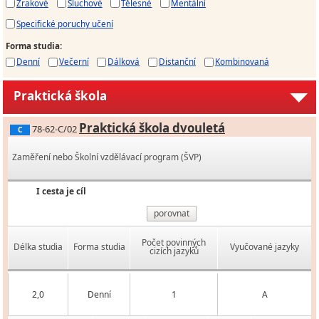
Zrakové
Sluchové
Tělesné
Mentální
Specifické poruchy učení
Forma studia
:
Denní
Večerní
Dálková
Distanční
Kombinovaná
Praktická škola
Praktická škola dvouletá
78-62-C/02
C
Zaměření nebo Školní vzdělávací program (ŠVP)
I cesta je cíl
porovnat
Počet povinných
Délka studia
Forma studia
Vyučované jazyky
cizích jazyků
2,0
Denní
1
A