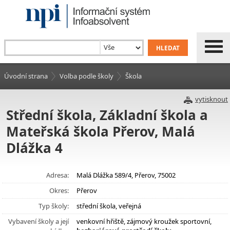
Úvodní strana
Volba podle školy
Škola
vytisknout
Střední škola, Základní škola a
Mateřská škola Přerov, Malá
Dlážka 4
Adresa:
Malá Dlážka 589/4, Přerov, 75002
Okres:
Přerov
Typ školy:
střední škola, veřejná
Vybavení školy a její
venkovní hřiště, zájmový kroužek sportovní,