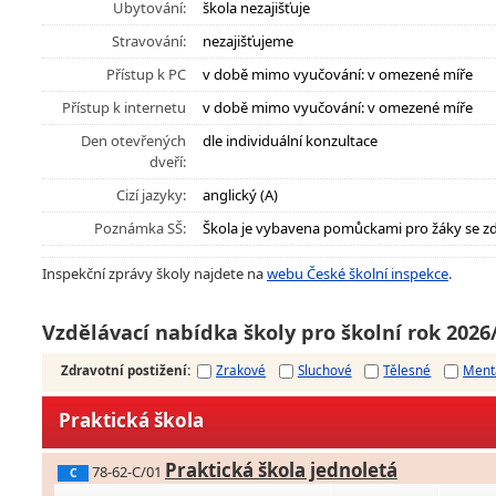
Ubytování:
škola nezajišťuje
Stravování:
nezajišťujeme
Přístup k PC
v době mimo vyučování: v omezené míře
Přístup k internetu
v době mimo vyučování: v omezené míře
Den otevřených
dle individuální konzultace
dveří:
Cizí jazyky:
anglický (A)
Poznámka SŠ:
Škola je vybavena pomůckami pro žáky se z
Inspekční zprávy školy najdete na
webu České školní inspekce
.
Vzdělávací nabídka školy pro školní rok 2026
Zdravotní postižení
:
Zrakové
Sluchové
Tělesné
Ment
Praktická škola
Praktická škola jednoletá
78-62-C/01
C