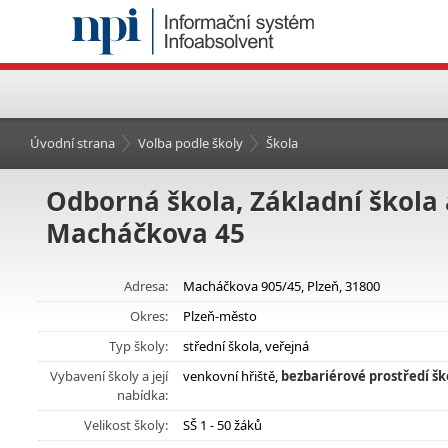
Úvodní strana
Volba podle školy
Škola
Odborná škola, Základní škola 
Macháčkova 45
Adresa:
Macháčkova 905/45, Plzeň, 31800
Okres:
Plzeň-město
Typ školy:
střední škola, veřejná
Vybavení školy a její
venkovní hřiště,
bezbariérové prostředí šk
nabídka:
Velikost školy:
SŠ 1 - 50 žáků