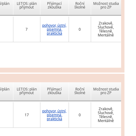
í/plán
LETOS: plán
Přijímací
Roční
Možnost studia
přijmout
zkouška
školné
pro ZP
Zrakově,
pohovor, ústní,
Sluchově,
7
písemná,
0
Tělesně,
praktická
Mentálně
í/plán
LETOS: plán
Přijímací
Roční
Možnost studia
přijmout
zkouška
školné
pro ZP
Zrakově,
pohovor, ústní,
Sluchově,
17
písemná,
0
Tělesně,
praktická
Mentálně