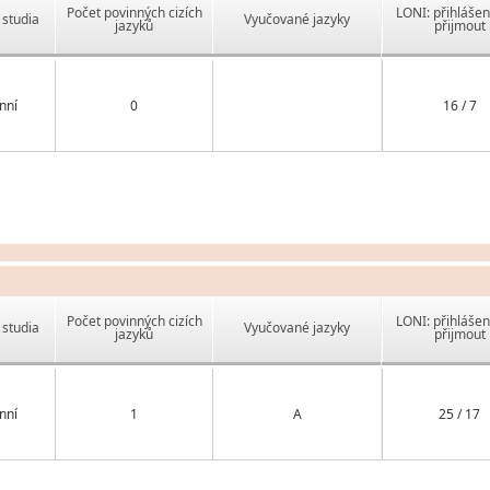
Počet povinných cizích
LONI: přihlášen
studia
Vyučované jazyky
jazyků
přijmout
nní
0
16 / 7
Počet povinných cizích
LONI: přihlášen
studia
Vyučované jazyky
jazyků
přijmout
nní
1
A
25 / 17