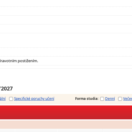
dravotním postižením.
/2027
ální
Specifické poruchy učení
Forma studia
:
Denní
Veče