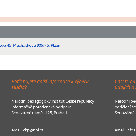
kova 45, Macháčkova 905/45, Plzeň
Potřebujete další informace k výběru
Chcete na
studia?
údajích o
Národní pedagogický institut České republiky
Národní ped
informačně poradenská podpora
oddělení še
Senovážné náměstí 25, Praha 1
Senovážné n
email:
ckp@npi.cz
email:
infoa