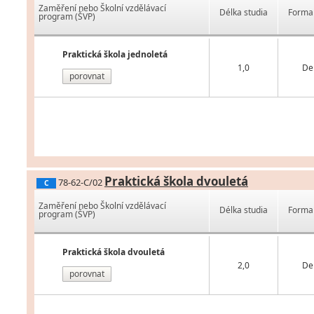
Zaměření nebo Školní vzdělávací
Délka studia
Forma 
program (ŠVP)
Praktická škola jednoletá
1,0
De
porovnat
Praktická škola dvouletá
78-62-C/02
C
Zaměření nebo Školní vzdělávací
Délka studia
Forma 
program (ŠVP)
Praktická škola dvouletá
2,0
De
porovnat