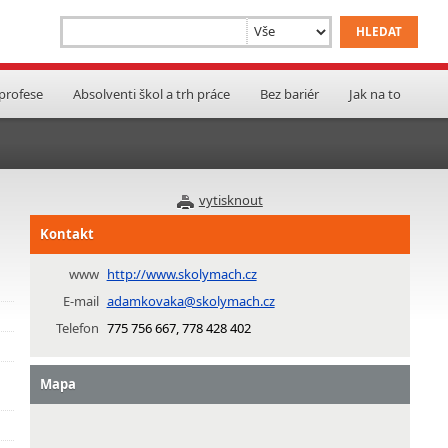
 profese
Absolventi škol a trh práce
Bez bariér
Jak na to
vytisknout
Kontakt
www
http://www.skolymach.cz
E-mail
adamkovaka@skolymach.cz
Telefon
775 756 667, 778 428 402
Mapa