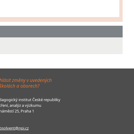
hlásit změny v uvedených
 školách a oborech?
agogický institut České republiky
tření, analýz a výzkumu
áměstí 25, Praha 1
bsolvent@npi.cz