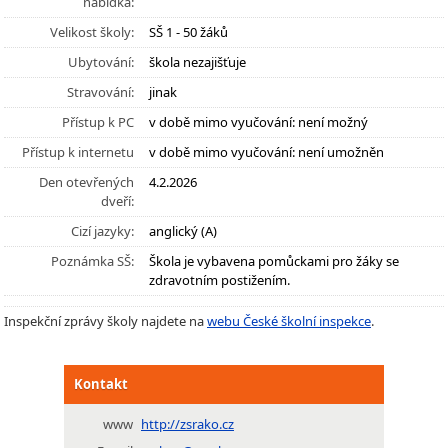
nabídka:
Velikost školy:
SŠ 1 - 50 žáků
Ubytování:
škola nezajišťuje
Stravování:
jinak
Přístup k PC
v době mimo vyučování: není možný
Přístup k internetu
v době mimo vyučování: není umožněn
Den otevřených
4.2.2026
dveří:
Cizí jazyky:
anglický (A)
Poznámka SŠ:
Škola je vybavena pomůckami pro žáky se
zdravotním postižením.
Inspekční zprávy školy najdete na
webu České školní inspekce
.
Kontakt
www
http://zsrako.cz