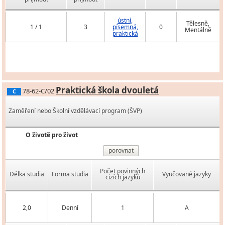
ústní,
Tělesně,
1 / 1
3
písemná,
0
Mentálně
praktická
Praktická škola dvouletá
78-62-C/02
C
Zaměření nebo Školní vzdělávací program (ŠVP)
O životě pro život
porovnat
Počet povinných
Délka studia
Forma studia
Vyučované jazyky
cizích jazyků
2,0
Denní
1
A