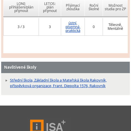
LONI:
LETOS:
Přijímací
Roční
Možnost
přihlášení/plán
plán
zkouška
školné
studia pro ZP
přijmout
přijmout
ústní,
Tělesně,
3 / 3
3
písemná,
0
Mentálně
praktická
Navštívené školy
Střední škola, Základní škola a Mateřská škola Rakovník,
příspěvková organizace, Frant. Diepolta 1576, Rakovník