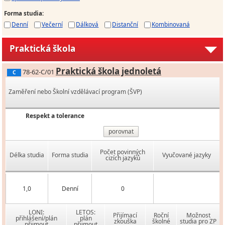
Forma studia
:
Denní
Večerní
Dálková
Distanční
Kombinovaná
Praktická škola
Praktická škola jednoletá
78-62-C/01
C
Zaměření nebo Školní vzdělávací program (ŠVP)
Respekt a tolerance
porovnat
Počet povinných
Délka studia
Forma studia
Vyučované jazyky
cizích jazyků
1,0
Denní
0
LONI:
LETOS:
Přijímací
Roční
Možnost
přihlášení/plán
plán
zkouška
školné
studia pro ZP
přijmout
přijmout