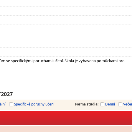
ům se specifickými poruchami učení. Škola je vybavena pomůckami pro
/2027
ální
Specifické poruchy učení
Forma studia
:
Denní
Veče