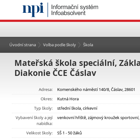
Úvodní strana
Volba podle školy
Škola
Mateřská škola speciální, Zákla
Diakonie ČCE Čáslav
Adresa:
Komenského náměstí 140/8, Čáslav, 28601
Okres:
Kutná Hora
Typ školy:
střední škola, církevní
Vybavení školy a její
venkovní hřiště, zájmový kroužek sportovní
nabídka:
Velikost školy:
SŠ 1 - 50 žáků