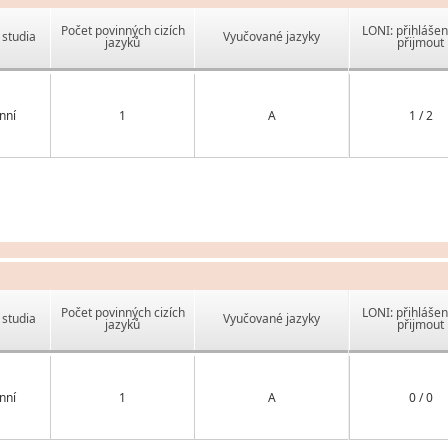
Počet povinných cizích
LONI: přihlášen
studia
Vyučované jazyky
jazyků
přijmout
nní
1
A
1 / 2
Počet povinných cizích
LONI: přihlášen
studia
Vyučované jazyky
jazyků
přijmout
nní
1
A
0 / 0