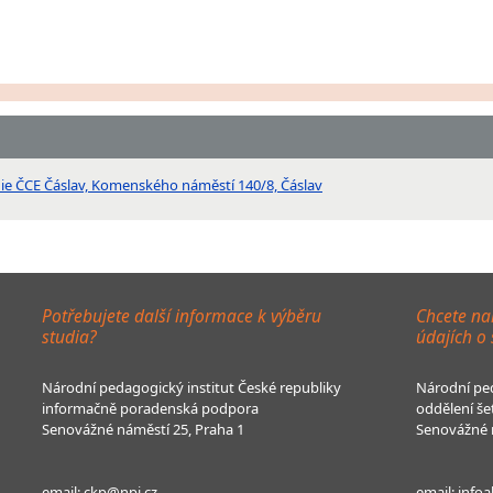
onie ČCE Čáslav, Komenského náměstí 140/8, Čáslav
Potřebujete další informace k výběru
Chcete na
studia?
údajích o
Národní pedagogický institut České republiky
Národní ped
informačně poradenská podpora
oddělení še
Senovážné náměstí 25, Praha 1
Senovážné n
email:
ckp@npi.cz
email:
infoa