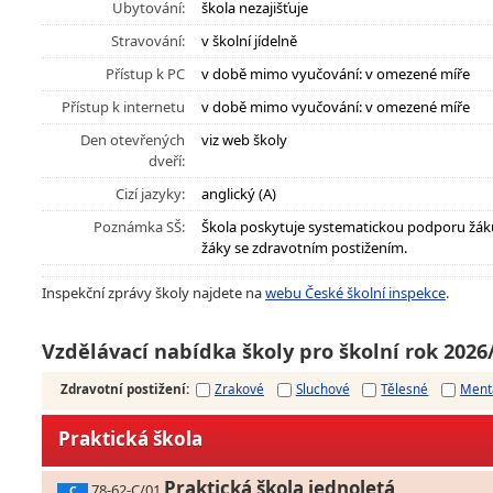
Ubytování:
škola nezajišťuje
Stravování:
v školní jídelně
Přístup k PC
v době mimo vyučování: v omezené míře
Přístup k internetu
v době mimo vyučování: v omezené míře
Den otevřených
viz web školy
dveří:
Cizí jazyky:
anglický (A)
Poznámka SŠ:
Škola poskytuje systematickou podporu žák
žáky se zdravotním postižením.
Inspekční zprávy školy najdete na
webu České školní inspekce
.
Vzdělávací nabídka školy pro školní rok 2026
Zdravotní postižení
:
Zrakové
Sluchové
Tělesné
Ment
Praktická škola
Praktická škola jednoletá
78-62-C/01
C