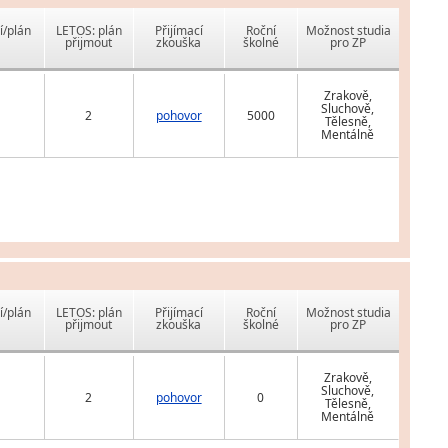
í/plán
LETOS: plán
Přijímací
Roční
Možnost studia
přijmout
zkouška
školné
pro ZP
Zrakově,
Sluchově,
2
pohovor
5000
Tělesně,
Mentálně
í/plán
LETOS: plán
Přijímací
Roční
Možnost studia
přijmout
zkouška
školné
pro ZP
Zrakově,
Sluchově,
2
pohovor
0
Tělesně,
Mentálně