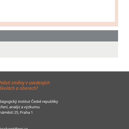
hlásit změny v uvedených
 školách a oborech?
agogický institut České republiky
tření, analýz a výzkumu
áměstí 25, Praha 1
bsolvent@npi.cz