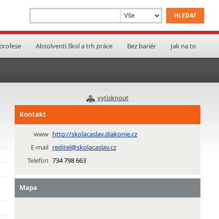
 profese
Absolventi škol a trh práce
Bez bariér
Jak na to
vytisknout
Kontakt
www
http://skolacaslav.diakonie.cz
E-mail
reditel@skolacaslav.cz
Telefon
734 798 663
Mapa