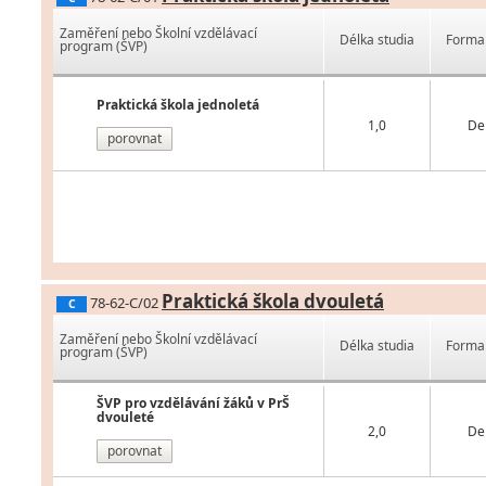
Zaměření nebo Školní vzdělávací
Délka studia
Forma 
program (ŠVP)
Praktická škola jednoletá
1,0
De
porovnat
Praktická škola dvouletá
78-62-C/02
C
Zaměření nebo Školní vzdělávací
Délka studia
Forma 
program (ŠVP)
ŠVP pro vzdělávání žáků v PrŠ
dvouleté
2,0
De
porovnat