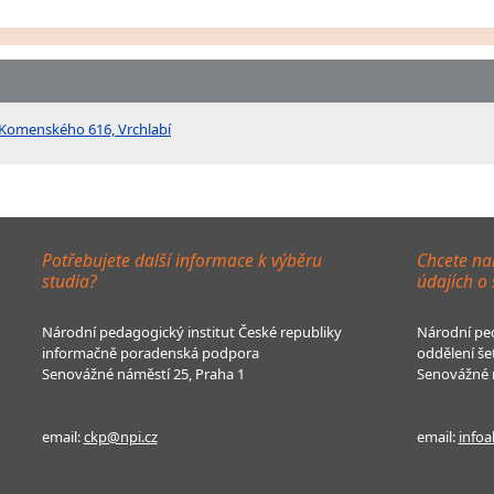
í, Komenského 616, Vrchlabí
Potřebujete další informace k výběru
Chcete na
studia?
údajích o
Národní pedagogický institut České republiky
Národní ped
informačně poradenská podpora
oddělení še
Senovážné náměstí 25, Praha 1
Senovážné n
email:
ckp@npi.cz
email:
infoa