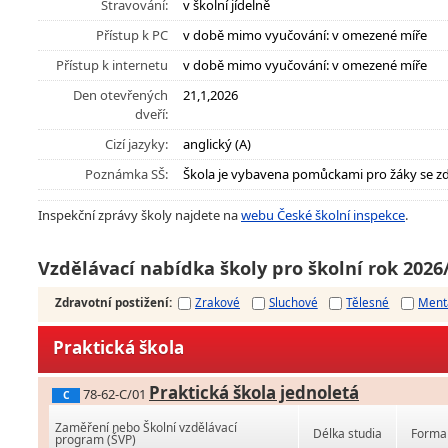
Stravování:
v školní jídelně
Přístup k PC
v době mimo vyučování: v omezené míře
Přístup k internetu
v době mimo vyučování: v omezené míře
Den otevřených
21,1,2026
dveří:
Cizí jazyky:
anglický (A)
Poznámka SŠ:
Škola je vybavena pomůckami pro žáky se z
Inspekční zprávy školy najdete na
webu České školní inspekce
.
Vzdělávací nabídka školy pro školní rok 2026
Zdravotní postižení
:
Zrakové
Sluchové
Tělesné
Ment
Praktická škola
Praktická škola jednoletá
78-62-C/01
C
Zaměření nebo Školní vzdělávací
Délka studia
Forma 
program (ŠVP)