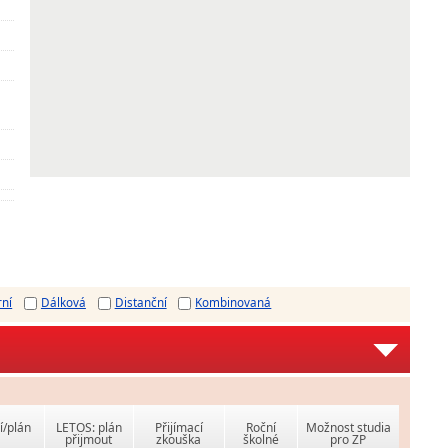
rní
Dálková
Distanční
Kombinovaná
í/plán
LETOS: plán
Přijímací
Roční
Možnost studia
přijmout
zkouška
školné
pro ZP