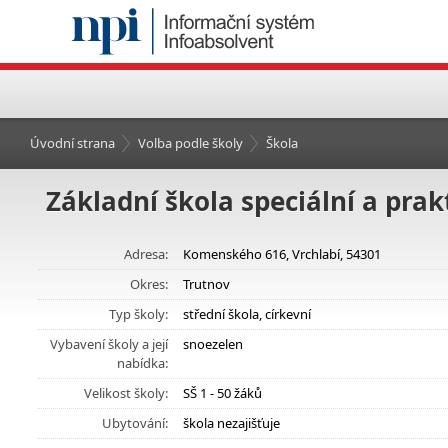
Úvodní strana
Volba podle školy
Škola
Základní škola speciální a prak
Adresa:
Komenského 616, Vrchlabí, 54301
Okres:
Trutnov
Typ školy:
střední škola, církevní
Vybavení školy a její
snoezelen
nabídka:
Velikost školy:
SŠ 1 - 50 žáků
Ubytování:
škola nezajišťuje