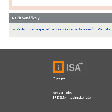
Navštívené školy
Základní škola speciální a praktická škola Diakonie ČCE Vrchlab
O projektu
NPI ČR – obsah
TREXIMA – technické řešení