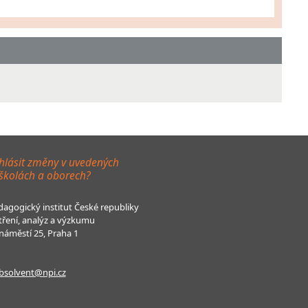
hlásit změny v uvedených
 školách a oborech?
agogický institut České republiky
tření, analýz a výzkumu
áměstí 25, Praha 1
bsolvent@npi.cz