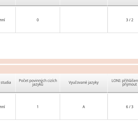
nní
0
3 / 2
Počet povinných cizích
LONI: přihlášen
studia
Vyučované jazyky
jazyků
přijmout
nní
1
A
6 / 3