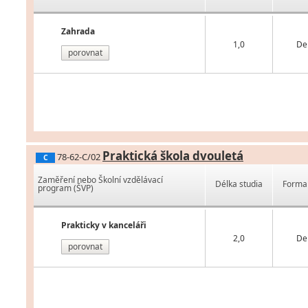
Zahrada
1,0
De
porovnat
Praktická škola dvouletá
78-62-C/02
C
Zaměření nebo Školní vzdělávací
Délka studia
Forma 
program (ŠVP)
Prakticky v kanceláři
2,0
De
porovnat