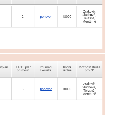
Zrakově,
Sluchově,
2
pohovor
18000
Tělesně,
Mentálně
í/plán
LETOS: plán
Přijímací
Roční
Možnost studia
přijmout
zkouška
školné
pro ZP
Zrakově,
Sluchově,
3
pohovor
18000
Tělesně,
Mentálně