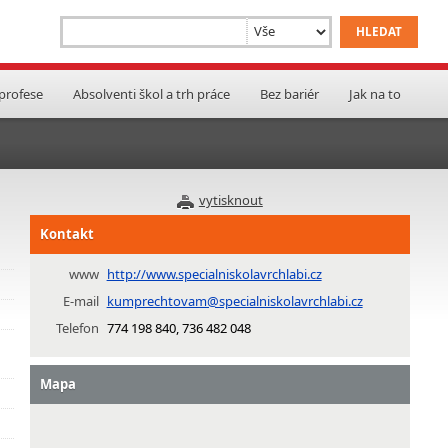
 profese
Absolventi škol a trh práce
Bez bariér
Jak na to
vytisknout
Kontakt
www
http://www.specialniskolavrchlabi.cz
E-mail
kumprechtovam@specialniskolavrchlabi.cz
Telefon
774 198 840, 736 482 048
Mapa