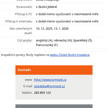
Stravování:
v školní jídelně
Přístup k PC
v době mimo vyučování: v neomezené míře
Přístup k internetu
v době mimo vyučování: v neomezené míře
Den otevřených
10. 12. 2025, 13. 1. 2026
dveří:
Cizí jazyky:
anglický (A), německý (N), španělský (Š),
francouzský (F)
Inspekční zprávy školy najdete na
webu České školní inspekce
.
Kontakt
www
http://www.gymspit.cz
E-mail
spitalska@gymspit.cz
Telefon
283 893 123