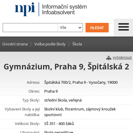
Úvodní strana
Volba podle školy
Škola
vytisknout
Gymnázium, Praha 9, Špitálská 2
Adresa:
Špitálská 700/2, Praha 9 - Vysočany, 19000
Okres:
Praha 9
Typ školy:
střední škola, veřejná
Vybavení školy a její
školní klub, fitcentrum, zájmový kroužek
nabídka:
sportovní
Velikost školy:
SŠ 351 - 400 žáků
Ubytování:
škola nezajišťuje