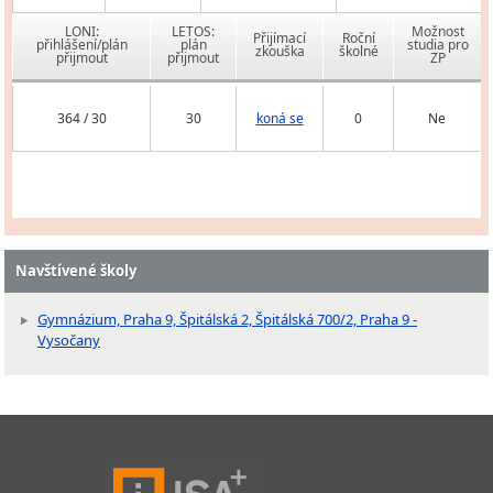
LONI:
LETOS:
Možnost
Přijímací
Roční
přihlášení/plán
plán
studia pro
zkouška
školné
přijmout
přijmout
ZP
364 / 30
30
koná se
0
Ne
Navštívené školy
Gymnázium, Praha 9, Špitálská 2, Špitálská 700/2, Praha 9 -
Vysočany