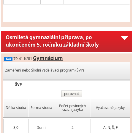
Osmiletá gymnaziální příprava, po
ukončeném 5. ročníku základní školy
Gymnázium
79-41-K/81
K/8
Zaměření nebo Školní vzdělávací program (ŠVP)
ŠVP
porovnat
Počet povinných
Délka studia
Forma studia
Vyučované jazyky
cizích jazyků
8,0
Denní
2
A, N, Š, F