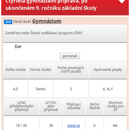
Čtyřletá gymnaziální příprava, po
ukončeném 9. ročníku základní školy
Gymnázium
79-41-K/41
K/4
Zaměření nebo Školní vzdělávací program (ŠVP)
ŠVP
porovnat
Počet povinných
Délka studia
Forma studia
Vyučované jazyky
cizích jazyků
4,0
Denní
2
A, N, F
LONI:
LETOS:
Možnost
Přijímací
Roční
přihlášení/plán
plán
studia pro
zkouška
školné
přijmout
přijmout
ZP
76 / 30
30
koná se
0
Ne