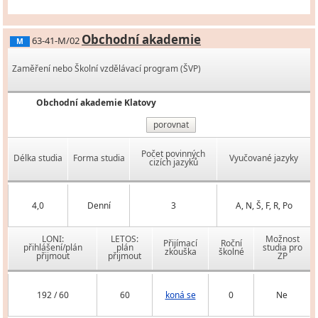
Obchodní akademie
63-41-M/02
M
Zaměření nebo Školní vzdělávací program (ŠVP)
Obchodní akademie Klatovy
porovnat
Počet povinných
Délka studia
Forma studia
Vyučované jazyky
cizích jazyků
4,0
Denní
3
A, N, Š, F, R, Po
LONI:
LETOS:
Možnost
Přijímací
Roční
přihlášení/plán
plán
studia pro
zkouška
školné
přijmout
přijmout
ZP
192 / 60
60
koná se
0
Ne