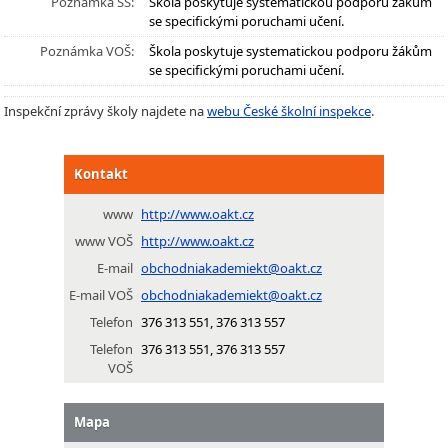
Poznámka SŠ:
Škola poskytuje systematickou podporu žákům
se specifickými poruchami učení.
Poznámka VOŠ:
Škola poskytuje systematickou podporu žákům
se specifickými poruchami učení.
Inspekční zprávy školy najdete na
webu České školní inspekce
.
Kontakt
www
http://www.oakt.cz
www VOŠ
http://www.oakt.cz
E-mail
obchodniakademiekt@oakt.cz
E-mail VOŠ
obchodniakademiekt@oakt.cz
Telefon
376 313 551, 376 313 557
Telefon
376 313 551, 376 313 557
VOŠ
Mapa