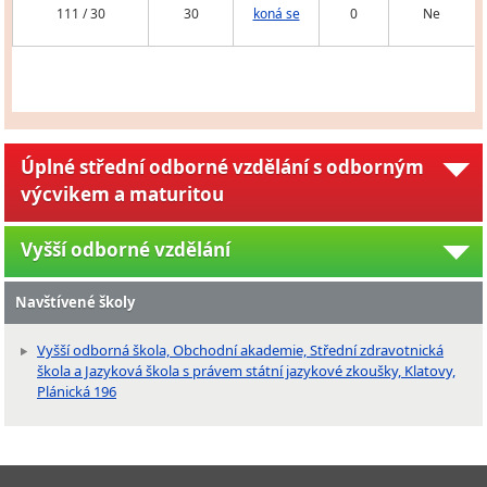
111 / 30
30
koná se
0
Ne
Úplné střední odborné vzdělání s odborným
výcvikem a maturitou
Vyšší odborné vzdělání
Navštívené školy
Vyšší odborná škola, Obchodní akademie, Střední zdravotnická
škola a Jazyková škola s právem státní jazykové zkoušky, Klatovy,
Plánická 196