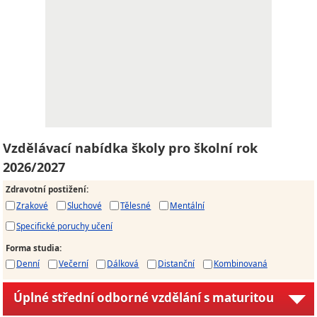
Vzdělávací nabídka školy pro školní rok
2026/2027
Zdravotní postižení
:
Zrakové
Sluchové
Tělesné
Mentální
Specifické poruchy učení
Forma studia
:
Denní
Večerní
Dálková
Distanční
Kombinovaná
Úplné střední odborné vzdělání s maturitou