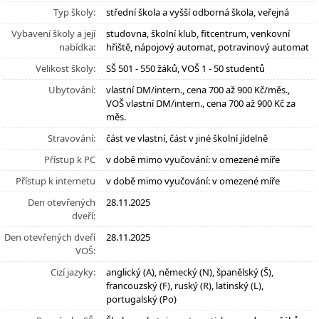
Typ školy:
střední škola a vyšší odborná škola, veřejná
Vybavení školy a její
studovna, školní klub, fitcentrum, venkovní
nabídka:
hřiště, nápojový automat, potravinový automat
Velikost školy:
SŠ 501 - 550 žáků, VOŠ 1 - 50 studentů
Ubytování:
vlastní DM/intern., cena 700 až 900 Kč/měs.,
VOŠ vlastní DM/intern., cena 700 až 900 Kč za
měs.
Stravování:
část ve vlastní, část v jiné školní jídelně
Přístup k PC
v době mimo vyučování: v omezené míře
Přístup k internetu
v době mimo vyučování: v omezené míře
Den otevřených
28.11.2025
dveří:
Den otevřených dveří
28.11.2025
VOŠ:
Cizí jazyky:
anglický (A), německý (N), španělský (Š),
francouzský (F), ruský (R), latinský (L),
portugalský (Po)