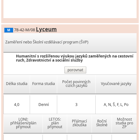
Lyceum
78-42-M/08
M
Zaměření nebo Školní vzdělávací program (ŠVP)
Humanitní s rozšířenou výukou jazyků zaměřených na cestovní
ruch, Zdravotnictví a sociální služby
porovnat
Počet povinných
Délka studia
Forma studia
Vyučované jazyky
cizích jazyků
4,0
Denní
3
A, N, Š, F, L, Po
LONI:
LETOS:
Možnost
Přijímací
Roční
přihlášení/plán
plán
studia pro
zkouška
školné
přijmout
přijmout
ZP