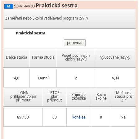
Praktická sestra
53-41-M/03
M
Zaměření nebo Školní vzdělávací program (ŠVP)
Praktická sestra
porovnat
Počet povinných
Délka studia
Forma studia
Vyučované jazyky
cizích jazyků
4,0
Denní
2
A, N
LONI:
LETOS:
Možnost
Přijímací
Roční
přihlášení/plán
plán
studia pro
zkouška
školné
přijmout
přijmout
ZP
89 / 30
30
koná se
0
Ne