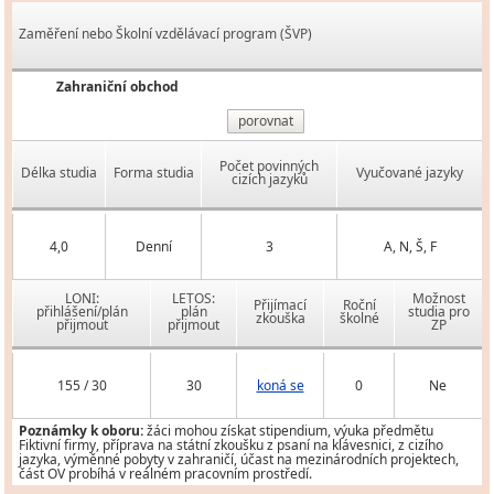
Zaměření nebo Školní vzdělávací program (ŠVP)
Zahraniční obchod
porovnat
Počet povinných
Délka studia
Forma studia
Vyučované jazyky
cizích jazyků
4,0
Denní
3
A, N, Š, F
LONI:
LETOS:
Možnost
Přijímací
Roční
přihlášení/plán
plán
studia pro
zkouška
školné
přijmout
přijmout
ZP
155 / 30
30
koná se
0
Ne
Poznámky k oboru:
žáci mohou získat stipendium, výuka předmětu
Fiktivní firmy, příprava na státní zkoušku z psaní na klávesnici, z cizího
jazyka, výměnné pobyty v zahraničí, účast na mezinárodních projektech,
část OV probíhá v reálném pracovním prostředí.