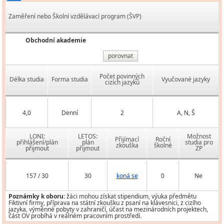
Zaměření nebo Školní vzdělávací program (ŠVP)
Obchodní akademie
porovnat
Počet povinných
Délka studia
Forma studia
Vyučované jazyky
cizích jazyků
4,0
Denní
2
A, N, Š
LONI:
LETOS:
Možnost
Přijímací
Roční
přihlášení/plán
plán
studia pro
zkouška
školné
přijmout
přijmout
ZP
157 / 30
30
koná se
0
Ne
Poznámky k oboru:
žáci mohou získat stipendium, výuka předmětu
Fiktivní firmy, příprava na státní zkoušku z psaní na klávesnici, z cizího
jazyka, výměnné pobyty v zahraničí, účast na mezinárodních projektech,
část OV probíhá v reálném pracovním prostředí.