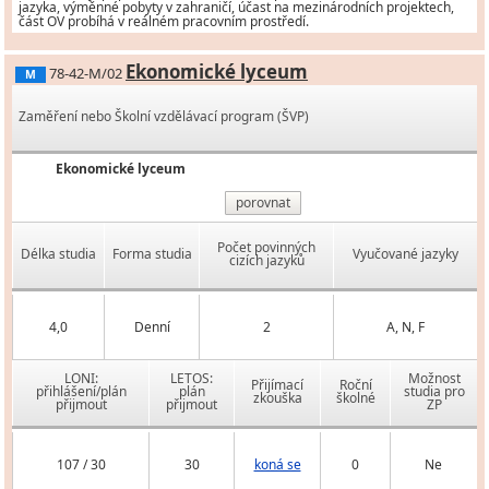
jazyka, výměnné pobyty v zahraničí, účast na mezinárodních projektech,
část OV probíhá v reálném pracovním prostředí.
Ekonomické lyceum
78-42-M/02
M
Zaměření nebo Školní vzdělávací program (ŠVP)
Ekonomické lyceum
porovnat
Počet povinných
Délka studia
Forma studia
Vyučované jazyky
cizích jazyků
4,0
Denní
2
A, N, F
LONI:
LETOS:
Možnost
Přijímací
Roční
přihlášení/plán
plán
studia pro
zkouška
školné
přijmout
přijmout
ZP
107 / 30
30
koná se
0
Ne