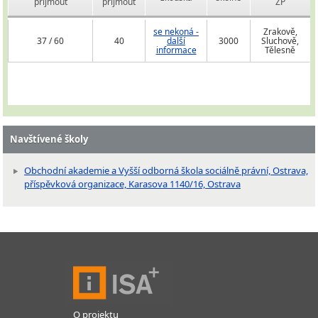
přijmout
přijmout
ZP
se nekoná -
Zrakově,
37 / 60
40
další
3000
Sluchově,
informace
Tělesně
Navštívené školy
Obchodní akademie a Vyšší odborná škola sociálně právní, Ostrava,
příspěvková organizace, Karasova 1140/16, Ostrava
O projektu