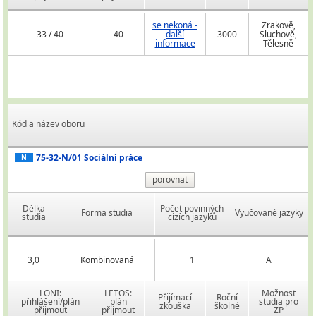
se nekoná -
Zrakově,
33 / 40
40
další
3000
Sluchově,
informace
Tělesně
Kód a název oboru
75-32-N/01 Sociální práce
N
porovnat
Délka
Počet povinných
Forma studia
Vyučované jazyky
studia
cizích jazyků
3,0
Kombinovaná
1
A
LONI:
LETOS:
Možnost
Přijímací
Roční
přihlášení/plán
plán
studia pro
zkouška
školné
přijmout
přijmout
ZP