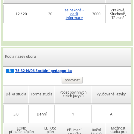
se nekoná -
Zrakově,
12 / 20
20
další
3000
Sluchově,
informace
Tělesně
Kód a název oboru
75-32-N/06 Sociální pedagogika
N
porovnat
Počet povinných
Délka studia
Forma studia
Vyučované jazyky
cizích jazyků
3,0
Denní
1
A
LONI:
LETOS:
Možnost
Přijímací
Roční
přihlášení/plán
plán
studia pro
zkouška
školné