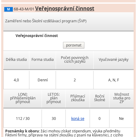
Veřejnosprávní činnost
68-43-M/01
M
Zaměření nebo Školní vzdělávací program (ŠVP)
Veřejnosprávní činnost
porovnat
Počet povinných
Délka studia
Forma studia
Vyučované jazyky
cizích jazyků
4,0
Denní
2
A, N, F
LONI:
LETOS:
Možnost
Přijímací
Roční
přihlášení/plán
plán
studia pro
zkouška
školné
přijmout
přijmout
ZP
112 / 30
30
koná se
0
Ne
Poznámky k oboru:
žáci mohou získat stipendium, výuka předmětu
Fiktivní firmy, příprava na státní zkoušku z psaní na klávesnici, z cizího