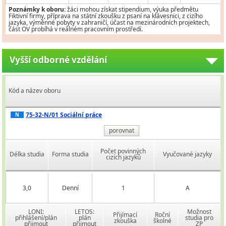
Poznámky k oboru:
žáci mohou získat stipendium, výuka předmětu
Fiktivní firmy, příprava na státní zkoušku z psaní na klávesnici, z cizího
jazyka, výměnné pobyty v zahraničí, účast na mezinárodních projektech,
část OV probíhá v reálném pracovním prostředí.
Vyšší odborné vzdělání
Kód a název oboru
75-32-N/01 Sociální práce
N
porovnat
Počet povinných
Délka studia
Forma studia
Vyučované jazyky
cizích jazyků
3,0
Denní
1
A
LONI:
LETOS:
Možnost
Přijímací
Roční
přihlášení/plán
plán
studia pro
zkouška
školné
přijmout
přijmout
ZP