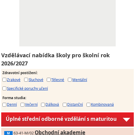
Vzdělávací nabídka školy pro školní rok
2026/2027
Zdravotní postižení
:
Zrakové
Sluchové
Tělesné
Mentální
Specifické poruchy učení
Forma studia
:
Denní
Večerní
Dálková
Distanční
Kombinovaná
Úplné střední odborné vzdělání s maturitou
Obchodní akademie
63-41-M/02
M