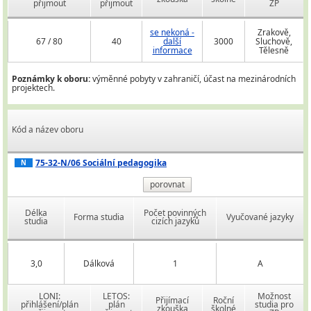
přijmout
přijmout
ZP
se nekoná -
Zrakově,
67 / 80
40
další
3000
Sluchově,
informace
Tělesně
Poznámky k oboru:
výměnné pobyty v zahraničí, účast na mezinárodních
projektech.
Kód a název oboru
75-32-N/06 Sociální pedagogika
N
porovnat
Délka
Počet povinných
Forma studia
Vyučované jazyky
studia
cizích jazyků
3,0
Dálková
1
A
LONI:
LETOS:
Možnost
Přijímací
Roční
přihlášení/plán
plán
studia pro
zkouška
školné