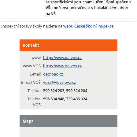
se specifickými poruchami učení.
Spolupráce s
VŠ:
možnost pokračovat v bakalářském oboru
na VŠ
Inspekční zprávy školy najdete na
webu České školní inspekce
.
Kontakt
www
http://www.oa-vos.cz
www VOŠ
http://www.oa-vos.cz
E-mail
oa@oao.cz
E-mail VOŠ
voss@voss-ova.cz
Telefon
599 524 203, 599 524 204
Telefon
596 634 848, 739 436 924
VOŠ
Mapa