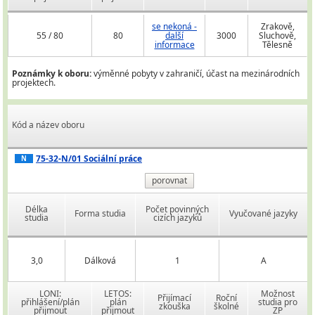
se nekoná -
Zrakově,
55 / 80
80
další
3000
Sluchově,
informace
Tělesně
Poznámky k oboru:
výměnné pobyty v zahraničí, účast na mezinárodních
projektech.
Kód a název oboru
75-32-N/01 Sociální práce
N
porovnat
Délka
Počet povinných
Forma studia
Vyučované jazyky
studia
cizích jazyků
3,0
Dálková
1
A
LONI:
LETOS:
Možnost
Přijímací
Roční
přihlášení/plán
plán
studia pro
zkouška
školné
přijmout
přijmout
ZP