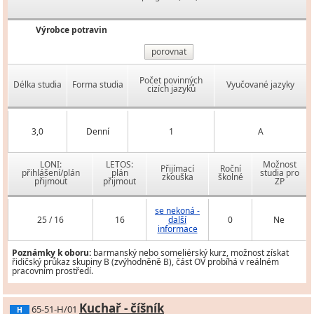
Výrobce potravin
porovnat
Počet povinných
Délka studia
Forma studia
Vyučované jazyky
cizích jazyků
3,0
Denní
1
A
LONI:
LETOS:
Možnost
Přijímací
Roční
přihlášení/plán
plán
studia pro
zkouška
školné
přijmout
přijmout
ZP
se nekoná -
25 / 16
16
další
0
Ne
informace
Poznámky k oboru:
barmanský nebo someliérský kurz, možnost získat
řidičský průkaz skupiny B (zvýhodněně B), část OV probíhá v reálném
pracovním prostředí.
Kuchař - číšník
65-51-H/01
H