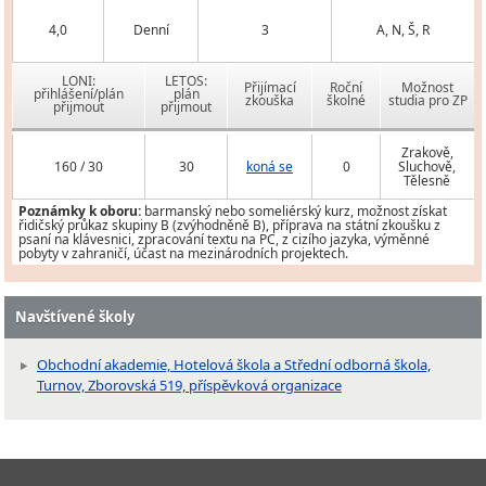
4,0
Denní
3
A, N, Š, R
LONI:
LETOS:
Přijímací
Roční
Možnost
přihlášení/plán
plán
zkouška
školné
studia pro ZP
přijmout
přijmout
Zrakově,
160 / 30
30
koná se
0
Sluchově,
Tělesně
Poznámky k oboru:
barmanský nebo someliérský kurz, možnost získat
řidičský průkaz skupiny B (zvýhodněně B), příprava na státní zkoušku z
psaní na klávesnici, zpracování textu na PC, z cizího jazyka, výměnné
pobyty v zahraničí, účast na mezinárodních projektech.
Navštívené školy
Obchodní akademie, Hotelová škola a Střední odborná škola,
Turnov, Zborovská 519, příspěvková organizace