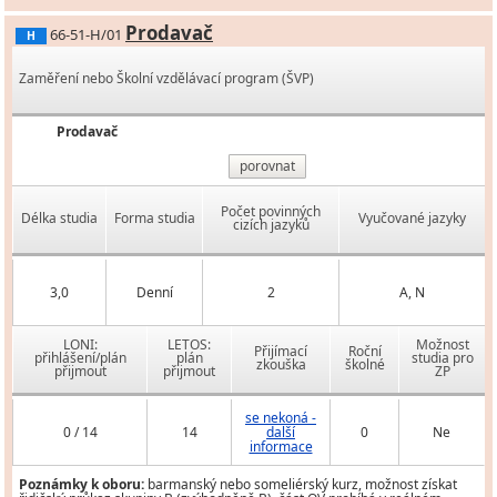
Prodavač
66-51-H/01
H
Zaměření nebo Školní vzdělávací program (ŠVP)
Prodavač
porovnat
Počet povinných
Délka studia
Forma studia
Vyučované jazyky
cizích jazyků
3,0
Denní
2
A, N
LONI:
LETOS:
Možnost
Přijímací
Roční
přihlášení/plán
plán
studia pro
zkouška
školné
přijmout
přijmout
ZP
se nekoná -
0 / 14
14
další
0
Ne
informace
Poznámky k oboru:
barmanský nebo someliérský kurz, možnost získat