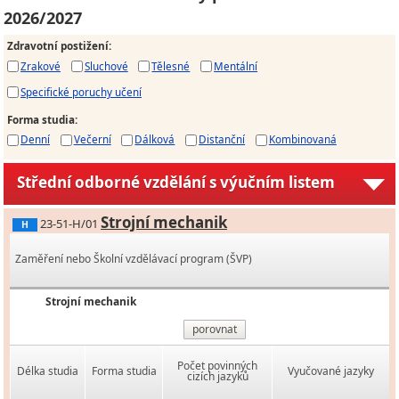
2026/2027
Zdravotní postižení
:
Zrakové
Sluchové
Tělesné
Mentální
Specifické poruchy učení
Forma studia
:
Denní
Večerní
Dálková
Distanční
Kombinovaná
Střední odborné vzdělání s výučním listem
Strojní mechanik
23-51-H/01
H
Zaměření nebo Školní vzdělávací program (ŠVP)
Strojní mechanik
porovnat
Počet povinných
Délka studia
Forma studia
Vyučované jazyky
cizích jazyků