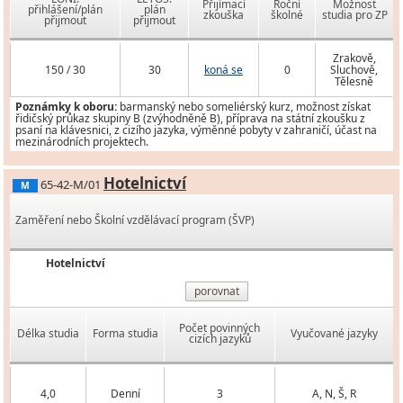
Přijímací
Roční
Možnost
přihlášení/plán
plán
zkouška
školné
studia pro ZP
přijmout
přijmout
Zrakově,
150 / 30
30
koná se
0
Sluchově,
Tělesně
Poznámky k oboru:
barmanský nebo someliérský kurz, možnost získat
řidičský průkaz skupiny B (zvýhodněně B), příprava na státní zkoušku z
psaní na klávesnici, z cizího jazyka, výměnné pobyty v zahraničí, účast na
mezinárodních projektech.
Hotelnictví
65-42-M/01
M
Zaměření nebo Školní vzdělávací program (ŠVP)
Hotelnictví
porovnat
Počet povinných
Délka studia
Forma studia
Vyučované jazyky
cizích jazyků
4,0
Denní
3
A, N, Š, R