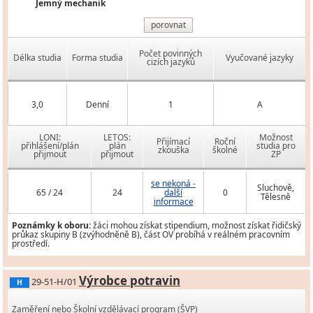
Jemný mechanik
porovnat
Počet povinných
Délka studia
Forma studia
Vyučované jazyky
cizích jazyků
3,0
Denní
1
A
LONI:
LETOS:
Možnost
Přijímací
Roční
přihlášení/plán
plán
studia pro
zkouška
školné
přijmout
přijmout
ZP
se nekoná -
Sluchově,
65 / 24
24
další
0
Tělesně
informace
Poznámky k oboru:
žáci mohou získat stipendium, možnost získat řidičský
průkaz skupiny B (zvýhodněně B), část OV probíhá v reálném pracovním
prostředí.
Výrobce potravin
29-51-H/01
H
Zaměření nebo Školní vzdělávací program (ŠVP)