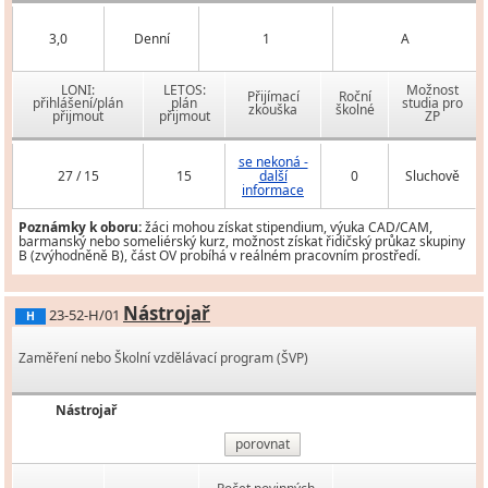
3,0
Denní
1
A
LONI:
LETOS:
Možnost
Přijímací
Roční
přihlášení/plán
plán
studia pro
zkouška
školné
přijmout
přijmout
ZP
se nekoná -
27 / 15
15
další
0
Sluchově
informace
Poznámky k oboru:
žáci mohou získat stipendium, výuka CAD/CAM,
barmanský nebo someliérský kurz, možnost získat řidičský průkaz skupiny
B (zvýhodněně B), část OV probíhá v reálném pracovním prostředí.
Nástrojař
23-52-H/01
H
Zaměření nebo Školní vzdělávací program (ŠVP)
Nástrojař
porovnat