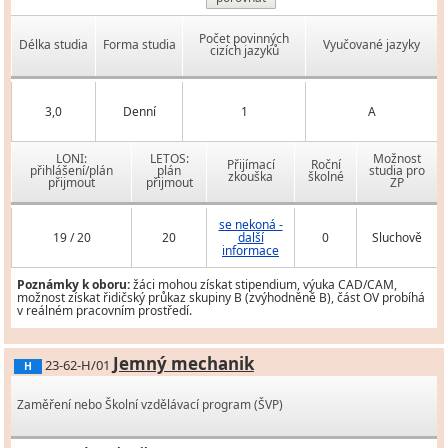
Počet povinných
Délka studia
Forma studia
Vyučované jazyky
cizích jazyků
3,0
Denní
1
A
LONI:
LETOS:
Možnost
Přijímací
Roční
přihlášení/plán
plán
studia pro
zkouška
školné
přijmout
přijmout
ZP
se nekoná -
19 / 20
20
další
0
Sluchově
informace
Poznámky k oboru:
žáci mohou získat stipendium, výuka CAD/CAM,
možnost získat řidičský průkaz skupiny B (zvýhodněně B), část OV probíhá
v reálném pracovním prostředí.
Jemný mechanik
23-62-H/01
H
Zaměření nebo Školní vzdělávací program (ŠVP)