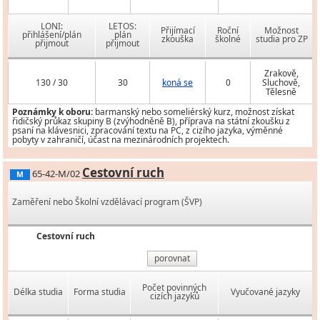
LONI:
LETOS:
Přijímací
Roční
Možnost
přihlášení/plán
plán
zkouška
školné
studia pro ZP
přijmout
přijmout
Zrakově,
130 / 30
30
koná se
0
Sluchově,
Tělesně
Poznámky k oboru:
barmanský nebo someliérský kurz, možnost získat
řidičský průkaz skupiny B (zvýhodněně B), příprava na státní zkoušku z
psaní na klávesnici, zpracování textu na PC, z cizího jazyka, výměnné
pobyty v zahraničí, účast na mezinárodních projektech.
Cestovní ruch
65-42-M/02
M
Zaměření nebo Školní vzdělávací program (ŠVP)
Cestovní ruch
porovnat
Počet povinných
Délka studia
Forma studia
Vyučované jazyky
cizích jazyků