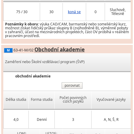
Sluchově,
75 / 30
30
koná se
0
Tělesně
Poznámky k oboru:
výuka CAD/CAM, barmanský nebo someliérský kurz,
možnost získat řidičský průkaz skupiny B (zvýhodněně B), výměnné pobyty
v zahraničí, účast na mezinárodních projektech, část OV probíhá v reálném
pracovním prostředí.
Obchodní akademie
63-41-M/02
M
Zaměření nebo Školní vzdělávací program (ŠVP)
obchodní akademie
porovnat
Počet povinných
Délka studia
Forma studia
Vyučované jazyky
cizích jazyků
4,0
Denní
3
A, N, Š, R
LONI:
LETOS: