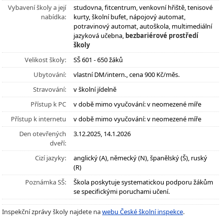
Vybavení školy a její
studovna, fitcentrum, venkovní hřiště, tenisové
nabídka:
kurty, školní bufet, nápojový automat,
potravinový automat, autoškola, multimediální
jazyková učebna,
bezbariérové prostředí
školy
Velikost školy:
SŠ 601 - 650 žáků
Ubytování:
vlastní DM/intern., cena 900 Kč/měs.
Stravování:
v školní jídelně
Přístup k PC
v době mimo vyučování: v neomezené míře
Přístup k internetu
v době mimo vyučování: v neomezené míře
Den otevřených
3.12.2025, 14.1.2026
dveří:
Cizí jazyky:
anglický (A), německý (N), španělský (Š), ruský
(R)
Poznámka SŠ:
Škola poskytuje systematickou podporu žákům
se specifickými poruchami učení.
Inspekční zprávy školy najdete na
webu České školní inspekce
.