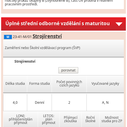
řidičský průkaz skupiny B (zvýhodněně B), část OV probíhá v reálném
pracovním prostředí.
Úplné střední odborné vzdělání s maturitou
Strojírenství
23-41-M/01
M
Zaměření nebo Školní vzdělávací program (ŠVP)
Strojírenství
porovnat
Počet povinných
Délka studia
Forma studia
Vyučované jazyky
cizích jazyků
4,0
Denní
2
A, N
LONI:
LETOS:
Přijímací
Roční
Možnost
přihlášení/plán
plán
zkouška
školné
studia pro ZP
přijmout
přijmout