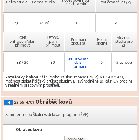
Počet povinných
Délka studia
Forma studia
Vyučované jazyky
cizích jazyků
3,0
Denní
1
A
LONI:
LETOS:
Možnost
Přijímací
Roční
přihlášení/plán
plán
studia pro
zkouška
školné
přijmout
přijmout
ZP
se nekoná -
33 / 30
30
další
0
Sluchově
informace
Poznámky k oboru:
žáci mohou získat stipendium, výuka CAD/CAM,
možnost získat řidičský průkaz skupiny B (zvýhodněně B), část OV probíhá
v reálném pracovním prostředí.
Obráběč kovů
23-56-H/01
H
Zaměření nebo Školní vzdělávací program (ŠVP)
Obráběč kovů
porovnat