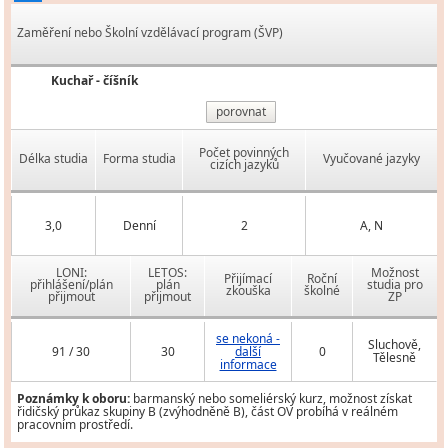
Zaměření nebo Školní vzdělávací program (ŠVP)
Kuchař - číšník
porovnat
Počet povinných
Délka studia
Forma studia
Vyučované jazyky
cizích jazyků
3,0
Denní
2
A, N
LONI:
LETOS:
Možnost
Přijímací
Roční
přihlášení/plán
plán
studia pro
zkouška
školné
přijmout
přijmout
ZP
se nekoná -
Sluchově,
91 / 30
30
další
0
Tělesně
informace
Poznámky k oboru:
barmanský nebo someliérský kurz, možnost získat
řidičský průkaz skupiny B (zvýhodněně B), část OV probíhá v reálném
pracovním prostředí.