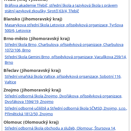
Bráfova akademie Třebíč, střední škola a Jazyková škola s právem
státní jazykové zkoušky, Sirotčí 63/4, Třebíč
Blansko (Jihomoravský kraj)
Masarykova střední škola Letovice, příspěvková organizace, Tyršova
500/6, Letovice
Brno-město (Jihomoravský kraj)
Střední škola Brno, Charbulova, příspěvková organizace, Charbulova
1072/106, Brno
Střední škola Gemini Brno, příspěvková organizace, Vaculíkova 259/14,
Brno
Břeclav (Jihomoravský kraj)
Střední vinařská škola Valtice, příspěvková organizace, Sobotní 116,
Valtice
Znojmo (Jihomoravský kraj)
Střední odborná škola Znojmo, Dvořákova, příspěvková organizace,
Dvořákova 1594/19, Znojmo
Střední odborné učiliště a Střední odborná škola SČMSD, Znojmo, s.r.o.,
Přímětická 1812/50, Znojmo
Olomouc (Olomoucký kraj)
Střední odborná škola obchodu a služeb, Olomouc, Štursova 14,