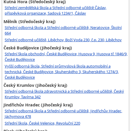
Kutná Hora (Středočeský kraj)
Střední zemědělská škola a Střední odborné učiliště Čáslav,
příspěvková organizace, Sadová 1234/1, Čáslav
Mělník (Středočeský kraj)
Střední odborná škola a Střední odborné učiliště, Neratovice, Školní
664
Střední odborné učiliště, Liběchov, Boží Voda 230, č.p. 230, Liběchov
České Budějovice (Jihočeský kraj)
Střední škola obchodní, České Budějovice, Husova 9, Husova tř. 1846/9,
České Budějovice
Vyšší odborná škola, Střední průmyslová škola automobilní a
technická, České Budějovice, Skuherského 3, Skuherského 1274/3,
České Budějovice
Český Krumlov (Jihočeský kraj)
Střední odborná škola zdravotnická a Střední odborné učiliště, Český
Krumlov, Tavírna 342
Jindřichův Hradec (Jihočeský kraj)
Střední odborná škola a Střední odborné učiliště, Jindřichův Hradec,
Jáchymova 478
Střední škola, České Velenice, Revoluční 220