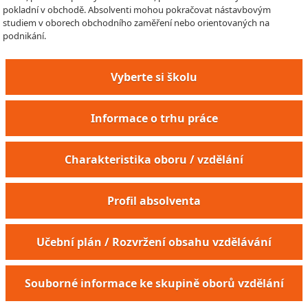
pokladní v obchodě. Absolventi mohou pokračovat nástavbovým
studiem v oborech obchodního zaměření nebo orientovaných na
podnikání.
Vyberte si školu
Informace o trhu práce
Charakteristika oboru / vzdělání
Profil absolventa
Učební plán / Rozvržení obsahu vzdělávání
Souborné informace ke skupině oborů vzdělání