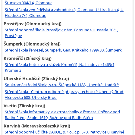
Štursova 904/14, Olomouc
Střední škola zemědělská a zahradnická, Olomouc, U Hradiska 4, U
Hradiska 7/4, Olomouc
Prostějov (Olomoucký kraj)
Střední odborná škola Prostějov, nám. Edmunda Husserla 30/1,
Prostějov
Šumperk (Olomoucký kraj)
Střední škola řemesel, Šumperk, Gen. Krátkého 1799/30, Šumperk
Kroměříž (Zlínský kraj)
Střední škola hotelová a služeb Kroměříž, Na Lindovce 1463/1,
Kroměříž
Uherské Hradiště (Zlínský kraj)
Soukromá střední škola, s.r.o., Štěpnická 1188, Uherské Hradiště
Střední škola - Centrum odborné přípravy technické Uherský Brod,
Vlčnovská 688, Uherský Brod
Vsetín (Zlínský kraj)
Střední škola informatiky, elektrotechniky a řemesel Rožnov pod
Radhoštěm, Školní 1610, Rožnov pod Radhoštěm
Karviná (Moravskoslezský kraj)
Střední odborné učiliště DAKOL, s. r. o., č.p. 570, Petrovice u Karviné