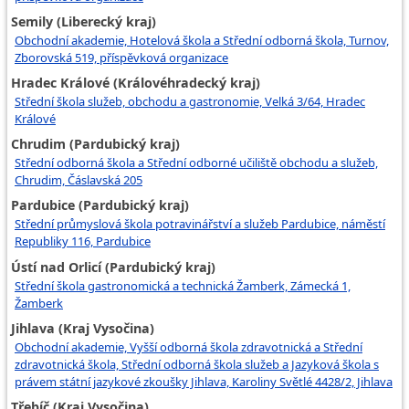
Semily (Liberecký kraj)
Obchodní akademie, Hotelová škola a Střední odborná škola, Turnov,
Zborovská 519, příspěvková organizace
Hradec Králové (Královéhradecký kraj)
Střední škola služeb, obchodu a gastronomie, Velká 3/64, Hradec
Králové
Chrudim (Pardubický kraj)
Střední odborná škola a Střední odborné učiliště obchodu a služeb,
Chrudim, Čáslavská 205
Pardubice (Pardubický kraj)
Střední průmyslová škola potravinářství a služeb Pardubice, náměstí
Republiky 116, Pardubice
Ústí nad Orlicí (Pardubický kraj)
Střední škola gastronomická a technická Žamberk, Zámecká 1,
Žamberk
Jihlava (Kraj Vysočina)
Obchodní akademie, Vyšší odborná škola zdravotnická a Střední
zdravotnická škola, Střední odborná škola služeb a Jazyková škola s
právem státní jazykové zkoušky Jihlava, Karoliny Světlé 4428/2, Jihlava
Třebíč (Kraj Vysočina)