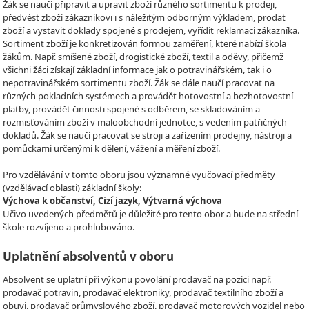
Žák se naučí připravit a upravit zboží různého sortimentu k prodeji,
předvést zboží zákazníkovi i s náležitým odborným výkladem, prodat
zboží a vystavit doklady spojené s prodejem, vyřídit reklamaci zákazníka.
Sortiment zboží je konkretizován formou zaměření, které nabízí škola
žákům. Např. smíšené zboží, drogistické zboží, textil a oděvy, přičemž
všichni žáci získají základní informace jak o potravinářském, tak i o
nepotravinářském sortimentu zboží. Žák se dále naučí pracovat na
různých pokladních systémech a provádět hotovostní a bezhotovostní
platby, provádět činnosti spojené s odběrem, se skladováním a
rozmisťováním zboží v maloobchodní jednotce, s vedením patřičných
dokladů. Žák se naučí pracovat se stroji a zařízením prodejny, nástroji a
pomůckami určenými k dělení, vážení a měření zboží.
Pro vzdělávání v tomto oboru jsou významné vyučovací předměty
(vzdělávací oblasti) základní školy:
Výchova k občanství, Cizí jazyk, Výtvarná výchova
Učivo uvedených předmětů je důležité pro tento obor a bude na střední
škole rozvíjeno a prohlubováno.
Uplatnění absolventů v oboru
Absolvent se uplatní při výkonu povolání prodavač na pozici např.
prodavač potravin, prodavač elektroniky, prodavač textilního zboží a
obuvi, prodavač průmyslového zboží, prodavač motorových vozidel nebo