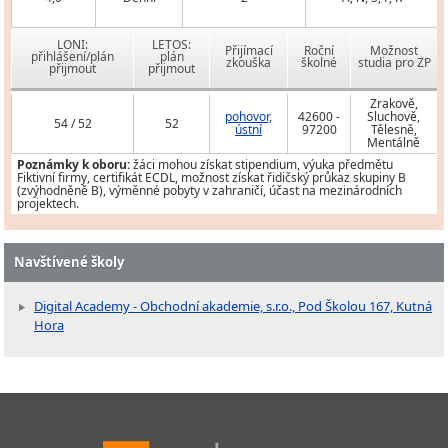
LONI:
LETOS:
Přijímací
Roční
Možnost
přihlášení/plán
plán
zkouška
školné
studia pro ZP
přijmout
přijmout
Zrakově,
pohovor,
42600 -
Sluchově,
54 / 52
52
ústní
97200
Tělesně,
Mentálně
Poznámky k oboru:
žáci mohou získat stipendium, výuka předmětu
Fiktivní firmy, certifikát ECDL, možnost získat řidičský průkaz skupiny B
(zvýhodněně B), výměnné pobyty v zahraničí, účast na mezinárodních
projektech.
Navštívené školy
Digital Academy - Obchodní akademie, s.r.o., Pod Školou 167, Kutná
Hora