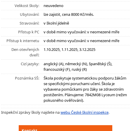
Velikost školy:
neuvedeno
Ubytování:
lze zajistit, cena 8000 Kč/měs.
Stravování:
v školní jídelně
Přístup k PC
v době mimo vyučování: v neomezené míře
Přístup k internetu
v době mimo vyučování: v neomezené míře
Den otevřených
1.10.2025, 1.11.2025, 3.12.2025
dveří:
Cizí jazyky:
anglický (A), německý (N), španělský (Š),
francouzský (F), ruský (R)
Poznámka SŠ:
Škola poskytuje systematickou podporu žákům
se specifickými poruchami učení. Škola je
vybavena pomůckami pro žáky se zdravotním
postižením. Plánujeme: 7842M08 Lyceum (režim
pokusného ověřování).
Inspekční zprávy školy najdete na
webu České školní inspekce
.
Kontakt