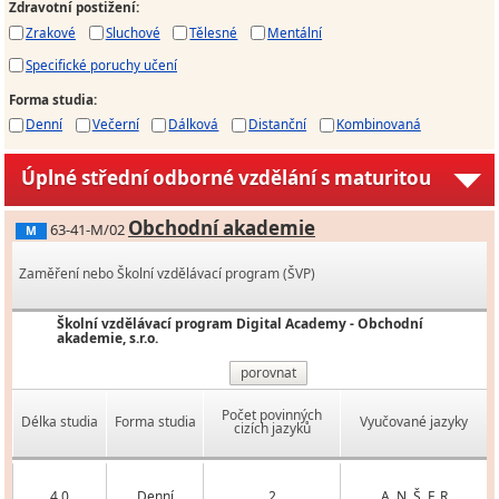
Zdravotní postižení
:
Zrakové
Sluchové
Tělesné
Mentální
Specifické poruchy učení
Forma studia
:
Denní
Večerní
Dálková
Distanční
Kombinovaná
Úplné střední odborné vzdělání s maturitou
Obchodní akademie
63-41-M/02
M
Zaměření nebo Školní vzdělávací program (ŠVP)
Školní vzdělávací program Digital Academy - Obchodní
akademie, s.r.o.
porovnat
Počet povinných
Délka studia
Forma studia
Vyučované jazyky
cizích jazyků
4,0
Denní
2
A, N, Š, F, R