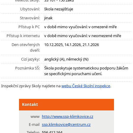
Velikost školy:
SŠ 101 - 150 žáků
Ubytování:
škola nezajišťuje
Stravování:
jinak
Přístup k PC
v době mimo vyučování: v omezené míře
Přístup k internetu
v době mimo vyučování: v neomezené míře
Den otevřených
10.12.2025, 14.1.2026, 21.1.2026
dveří:
Cizí jazyky:
anglický (A), německý (N)
Poznámka SŠ:
Škola poskytuje systematickou podporu žákům
se specifickými poruchami učení.
Inspekční zprávy školy najdete na
webu České školní inspekce
.
Kontakt
www
http://www.ssp-klimkovice.cz
E-mail
ssp.klimkovice@centrum.cz
Telefon
556 412 164