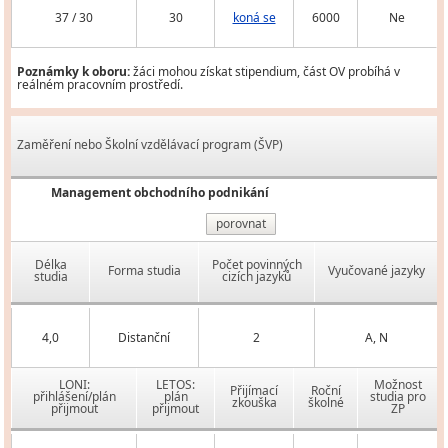
37 / 30
30
koná se
6000
Ne
Poznámky k oboru:
žáci mohou získat stipendium, část OV probíhá v
reálném pracovním prostředí.
Zaměření nebo Školní vzdělávací program (ŠVP)
Management obchodního podnikání
porovnat
Délka
Počet povinných
Forma studia
Vyučované jazyky
studia
cizích jazyků
4,0
Distanční
2
A, N
LONI:
LETOS:
Možnost
Přijímací
Roční
přihlášení/plán
plán
studia pro
zkouška
školné
přijmout
přijmout
ZP