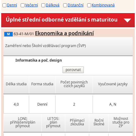
Denní
Večerní
Dálková
Distanční
Kombinovaná
Úplné střední odborné vzdělání s maturitou
Ekonomika a podnikání
63-41-M/01
M
Zaměření nebo Školní vzdělávací program (ŠVP)
Informatika a poč. design
porovnat
Počet povinných
Délka studia
Forma studia
Vyučované jazyky
cizích jazyků
4,0
Denní
2
A, N
LONI:
LETOS:
Možnost
Přijímací
Roční
přihlášení/plán
plán
studia pro
zkouška
školné
přijmout
přijmout
ZP