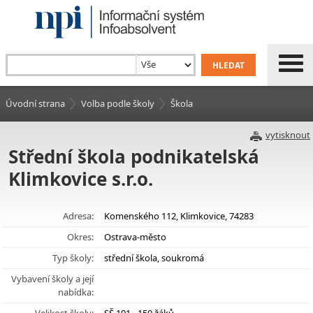
Úvodní strana
Volba podle školy
Škola
vytisknout
Střední škola podnikatelská
Klimkovice s.r.o.
Adresa:
Komenského 112, Klimkovice, 74283
Okres:
Ostrava-město
Typ školy:
střední škola, soukromá
Vybavení školy a její
nabídka: