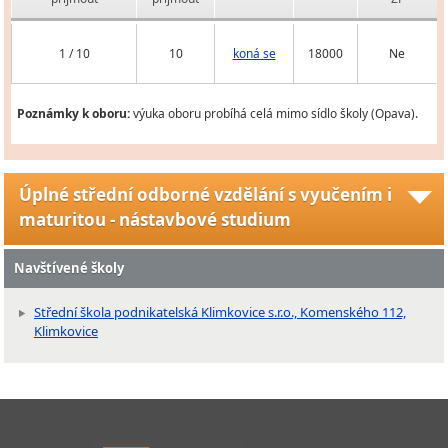
1 / 10
10
koná se
18000
Ne
Poznámky k oboru:
výuka oboru probíhá celá mimo sídlo školy (Opava).
Úplné střední odborné vzdělání s vyučením i
maturitou - nástavbové studium
Navštívené školy
Střední škola podnikatelská Klimkovice s.r.o., Komenského 112,
Klimkovice