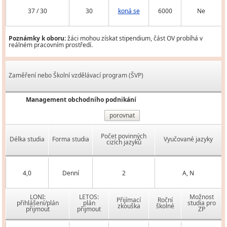
37 / 30
30
koná se
6000
Ne
Poznámky k oboru:
žáci mohou získat stipendium, část OV probíhá v
reálném pracovním prostředí.
Zaměření nebo Školní vzdělávací program (ŠVP)
Management obchodního podnikání
porovnat
Počet povinných
Délka studia
Forma studia
Vyučované jazyky
cizích jazyků
4,0
Denní
2
A, N
LONI:
LETOS:
Možnost
Přijímací
Roční
přihlášení/plán
plán
studia pro
zkouška
školné
přijmout
přijmout
ZP