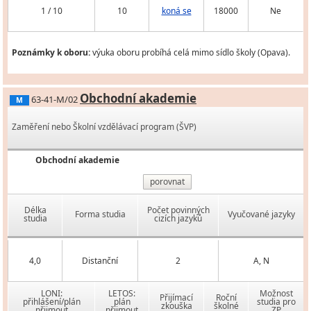
1 / 10
10
koná se
18000
Ne
Poznámky k oboru:
výuka oboru probíhá celá mimo sídlo školy (Opava).
Obchodní akademie
63-41-M/02
M
Zaměření nebo Školní vzdělávací program (ŠVP)
Obchodní akademie
porovnat
Délka
Počet povinných
Forma studia
Vyučované jazyky
studia
cizích jazyků
4,0
Distanční
2
A, N
LONI:
LETOS:
Možnost
Přijímací
Roční
přihlášení/plán
plán
studia pro
zkouška
školné
přijmout
přijmout
ZP