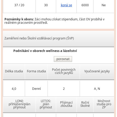
37 / 20
30
koná se
6000
Ne
Poznámky k oboru:
žáci mohou získat stipendium, část OV probíhá v
reálném pracovním prostředí.
Zaměření nebo Školní vzdělávací program (ŠVP)
Podnikání v oborech wellness a lázeňství
porovnat
Počet povinných
Délka studia
Forma studia
Vyučované jazyky
cizích jazyků
4,0
Denní
2
A, N
LONI:
LETOS:
Možnost
Přijímací
Roční
přihlášení/plán
plán
studia pro
zkouška
školné
přijmout
přijmout
ZP