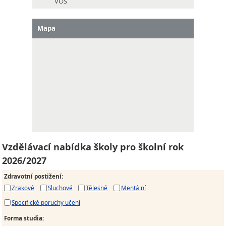
VOŠ
Mapa
Vzdělávací nabídka školy pro školní rok
2026/2027
Zdravotní postižení
:
Zrakové
Sluchové
Tělesné
Mentální
Specifické poruchy učení
Forma studia
: