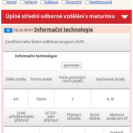
Denní
Večerní
Dálková
Distanční
Kombinovaná
Úplné střední odborné vzdělání s maturitou
Informační technologie
18-20-M/01
M
Zaměření nebo Školní vzdělávací program (ŠVP)
Informační technologie
porovnat
Počet povinných
Délka studia
Forma studia
Vyučované jazyky
cizích jazyků
4,0
Denní
2
A, N
LONI:
LETOS:
Přijímací
Roční
Možnost
přihlášení/plán
plán
zkouška
školné
studia pro ZP
přijmout
přijmout
Zrakově,