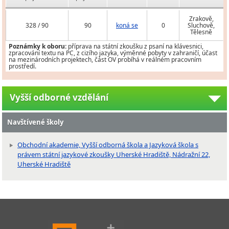
Zrakově,
328 / 90
90
koná se
0
Sluchově,
Tělesně
Poznámky k oboru:
příprava na státní zkoušku z psaní na klávesnici,
zpracování textu na PC, z cizího jazyka, výměnné pobyty v zahraničí, účast
na mezinárodních projektech, část OV probíhá v reálném pracovním
prostředí.
Vyšší odborné vzdělání
Navštívené školy
Obchodní akademie, Vyšší odborná škola a Jazyková škola s
právem státní jazykové zkoušky Uherské Hradiště, Nádražní 22,
Uherské Hradiště