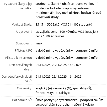
Vybavení školy a její
studovna, školní klub, fitcentrum, venkovní
nabídka:
hřiště, školní bufet, nápojový automat,
multimediální jazyková učebna,
bezbariérové
prostředí školy
Velikost školy:
SŠ 451 - 500 žáků, VOŠ 51 - 100 studentů
Ubytování:
lze zajistit, cena 1500 Kč/měs., VOŠ lze zajistit,
cena 1500 Kč za měs.
Stravování:
jinak
Přístup k PC
v době mimo vyučování: v neomezené míře
Přístup k internetu
v době mimo vyučování: v neomezené míře
Den otevřených
21.11.2025, 22.11.2025, 16.1.2026
dveří:
Den otevřených dveří
21.11.2025, 22.11.2025, 16.1.2026
VOŠ:
Cizí jazyky:
anglický (A), německý (N), španělský (Š),
francouzský (F), italský (I)
Poznámka SŠ:
Škola poskytuje systematickou podporu žákům
se specifickými poruchami učení. Škola je