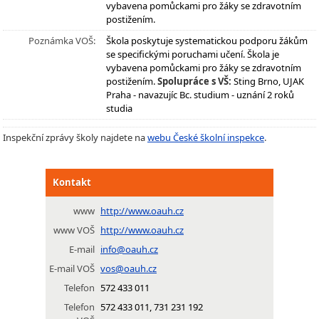
vybavena pomůckami pro žáky se zdravotním
postižením.
Poznámka VOŠ:
Škola poskytuje systematickou podporu žákům
se specifickými poruchami učení. Škola je
vybavena pomůckami pro žáky se zdravotním
postižením.
Spolupráce s VŠ:
Sting Brno, UJAK
Praha - navazujíc Bc. studium - uznání 2 roků
studia
Inspekční zprávy školy najdete na
webu České školní inspekce
.
Kontakt
www
http://www.oauh.cz
www VOŠ
http://www.oauh.cz
E-mail
info@oauh.cz
E-mail VOŠ
vos@oauh.cz
Telefon
572 433 011
Telefon
572 433 011, 731 231 192