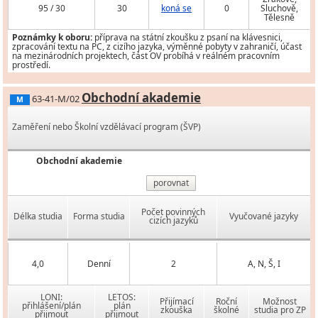
95 / 30
30
koná se
0
Sluchově,
Tělesně
Poznámky k oboru:
příprava na státní zkoušku z psaní na klávesnici,
zpracování textu na PC, z cizího jazyka, výměnné pobyty v zahraničí, účast
na mezinárodních projektech, část OV probíhá v reálném pracovním
prostředí.
Obchodní akademie
63-41-M/02
M
Zaměření nebo Školní vzdělávací program (ŠVP)
Obchodní akademie
porovnat
Počet povinných
Délka studia
Forma studia
Vyučované jazyky
cizích jazyků
4,0
Denní
2
A, N, Š, I
LONI:
LETOS:
Přijímací
Roční
Možnost
přihlášení/plán
plán
zkouška
školné
studia pro ZP
přijmout
přijmout