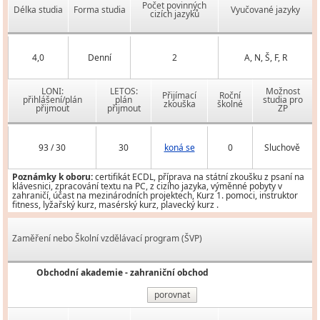
Počet povinných
Délka studia
Forma studia
Vyučované jazyky
cizích jazyků
4,0
Denní
2
A, N, Š, F, R
LONI:
LETOS:
Možnost
Přijímací
Roční
přihlášení/plán
plán
studia pro
zkouška
školné
přijmout
přijmout
ZP
93 / 30
30
koná se
0
Sluchově
Poznámky k oboru:
certifikát ECDL, příprava na státní zkoušku z psaní na
klávesnici, zpracování textu na PC, z cizího jazyka, výměnné pobyty v
zahraničí, účast na mezinárodních projektech, Kurz 1. pomoci, instruktor
fitness, lyžařský kurz, masérský kurz, plavecký kurz .
Zaměření nebo Školní vzdělávací program (ŠVP)
Obchodní akademie - zahraniční obchod
porovnat