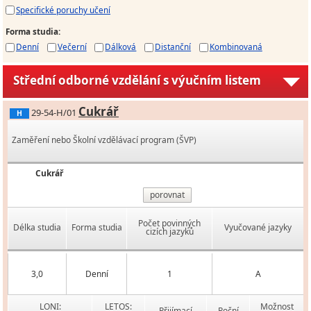
Specifické poruchy učení
Forma studia
:
Denní
Večerní
Dálková
Distanční
Kombinovaná
Střední odborné vzdělání s výučním listem
Cukrář
29-54-H/01
H
Zaměření nebo Školní vzdělávací program (ŠVP)
Cukrář
porovnat
Počet povinných
Délka studia
Forma studia
Vyučované jazyky
cizích jazyků
3,0
Denní
1
A
LONI:
LETOS:
Možnost
Přijímací
Roční