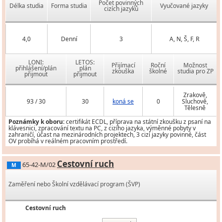
Počet povinných
Délka studia
Forma studia
Vyučované jazyky
cizích jazyků
4,0
Denní
3
A, N, Š, F, R
LONI:
LETOS:
Přijímací
Roční
Možnost
přihlášení/plán
plán
zkouška
školné
studia pro ZP
přijmout
přijmout
Zrakově,
93 / 30
30
koná se
0
Sluchově,
Tělesně
Poznámky k oboru:
certifikát ECDL, příprava na státní zkoušku z psaní na
klávesnici, zpracování textu na PC, z cizího jazyka, výměnné pobyty v
zahraničí, účast na mezinárodních projektech, 3 cizí jazyky povinné, část
OV probíhá v reálném pracovním prostředí.
Cestovní ruch
65-42-M/02
M
Zaměření nebo Školní vzdělávací program (ŠVP)
Cestovní ruch