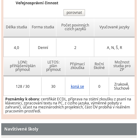
Veřejnosprávní činnost
porovnat
Počet povinných
Délka studia
Forma studia
Vyučované jazyky
cizích jazyků
4,0
Denní
2
A, N, Š, R
LONI:
LETOS:
Možnost
Přijímací
Roční
přihlášení/plán
plán
studia pro
zkouška
školné
přijmout
přijmout
ZP
Zrakově,
128 / 30
30
koná se
0
Sluchově
Poznámky k oboru:
certifikát ECDL, příprava na státní zkoušku z psaní na
klávesnici, zpracování textu na PC, z cizího jazyka, výměnné pobyty v
zahraničí, účast na mezinárodních projektech, část OV probíhá v reálném
pracovním prostředí.
Navštívené školy