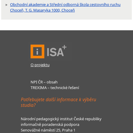
Obchodní akademie a Střední odborná škola cestovního ruchu
Choceň, T. G. Masaryka 1000, Choceň
O projektu
NPI ČR – obsah
TREXIMA – technické řešení
Potřebujete další informace k výběru
studia?
Národní pedagogický institut České republiky
informačně poradenská podpora
Senovážné náměstí 25, Praha 1