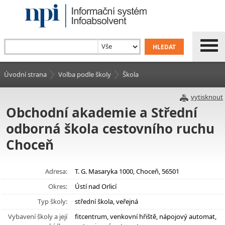
Úvodní strana
Volba podle školy
Škola
vytisknout
Obchodní akademie a Střední
odborná škola cestovního ruchu
Choceň
Adresa:
T. G. Masaryka 1000, Choceň, 56501
Okres:
Ústí nad Orlicí
Typ školy:
střední škola, veřejná
Vybavení školy a její
fitcentrum, venkovní hřiště, nápojový automat,