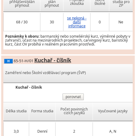
přihlášení/plán
plán
studia pro
zkouška
školné
přijmout
přijmout
ZP
se nekoná -
68 / 30
30
další
0
Ne
informace
Poznámky k oboru:
barmanský nebo someliérský kurz, výměnné pobyty v
zahraničí, účast na mezinárodních projektech, carvingový kurz, baristický
kurz, část OV probíhá v reálném pracovním prostředí.
Kuchař - číšník
65-51-H/01
H
Zaměření nebo Školní vzdělávací program (ŠVP)
Kuchař - číšník
porovnat
Počet povinných
Délka studia
Forma studia
Vyučované jazyky
cizích jazyků
3,0
Denní
2
A, N