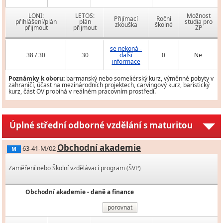
LONI:
LETOS:
Možnost
Přijímací
Roční
přihlášení/plán
plán
studia pro
zkouška
školné
přijmout
přijmout
ZP
se nekoná -
38 / 30
30
další
0
Ne
informace
Poznámky k oboru:
barmanský nebo someliérský kurz, výměnné pobyty v
zahraničí, účast na mezinárodních projektech, carvingový kurz, baristický
kurz, část OV probíhá v reálném pracovním prostředí.
Úplné střední odborné vzdělání s maturitou
Obchodní akademie
63-41-M/02
M
Zaměření nebo Školní vzdělávací program (ŠVP)
Obchodní akademie - daně a finance
porovnat