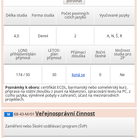
porovnat
Počet povinných
Délka studia
Forma studia
Vyučované jazyky
cizích jazyků
4,0
Denní
2
A, N, Š, R
LONI:
LETOS:
Možnost
Přijímací
Roční
přihlášení/plán
plán
studia pro
zkouška
školné
přijmout
přijmout
ZP
174 / 30
30
koná se
0
Ne
Poznámky k oboru:
certifikát ECDL, barmanský nebo someliérský kurz,
příprava na státní zkoušku z psaní na klávesnici, zpracování textu na PC, z
cizího jazyka, výměnné pobyty v zahraničí, účast na mezinárodních
projektech.
Veřejnosprávní činnost
68-43-M/01
M
Zaměření nebo Školní vzdělávací program (ŠVP)