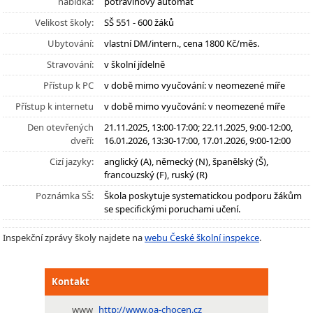
nabídka:
potravinový automat
Velikost školy:
SŠ 551 - 600 žáků
Ubytování:
vlastní DM/intern., cena 1800 Kč/měs.
Stravování:
v školní jídelně
Přístup k PC
v době mimo vyučování: v neomezené míře
Přístup k internetu
v době mimo vyučování: v neomezené míře
Den otevřených
21.11.2025, 13:00-17:00; 22.11.2025, 9:00-12:00,
dveří:
16.01.2026, 13:30-17:00, 17.01.2026, 9:00-12:00
Cizí jazyky:
anglický (A), německý (N), španělský (Š),
francouzský (F), ruský (R)
Poznámka SŠ:
Škola poskytuje systematickou podporu žákům
se specifickými poruchami učení.
Inspekční zprávy školy najdete na
webu České školní inspekce
.
Kontakt
www
http://www.oa-chocen.cz