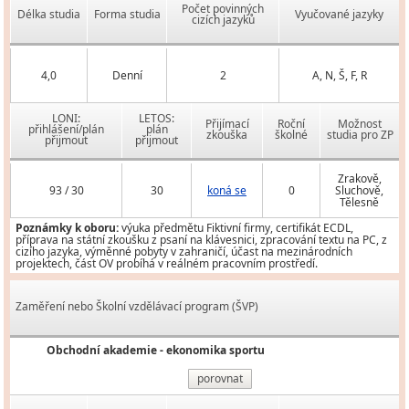
Počet povinných
Délka studia
Forma studia
Vyučované jazyky
cizích jazyků
4,0
Denní
2
A, N, Š, F, R
LONI:
LETOS:
Přijímací
Roční
Možnost
přihlášení/plán
plán
zkouška
školné
studia pro ZP
přijmout
přijmout
Zrakově,
93 / 30
30
koná se
0
Sluchově,
Tělesně
Poznámky k oboru:
výuka předmětu Fiktivní firmy, certifikát ECDL,
příprava na státní zkoušku z psaní na klávesnici, zpracování textu na PC, z
cizího jazyka, výměnné pobyty v zahraničí, účast na mezinárodních
projektech, část OV probíhá v reálném pracovním prostředí.
Zaměření nebo Školní vzdělávací program (ŠVP)
Obchodní akademie - ekonomika sportu
porovnat