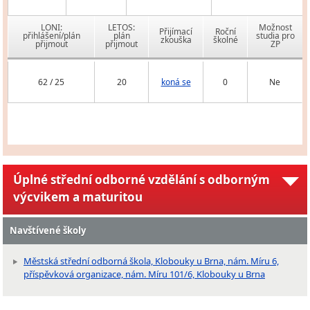
LONI:
LETOS:
Možnost
Přijímací
Roční
přihlášení/plán
plán
studia pro
zkouška
školné
přijmout
přijmout
ZP
62 / 25
20
koná se
0
Ne
Úplné střední odborné vzdělání s odborným
výcvikem a maturitou
Navštívené školy
Městská střední odborná škola, Klobouky u Brna, nám. Míru 6,
příspěvková organizace, nám. Míru 101/6, Klobouky u Brna