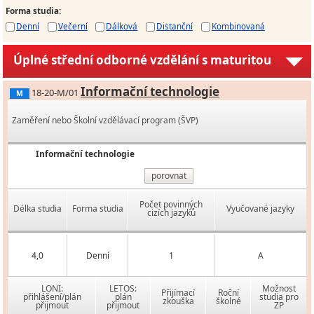
Forma studia
:
Denní
Večerní
Dálková
Distanční
Kombinovaná
Úplné střední odborné vzdělání s maturitou
Informační technologie
18-20-M/01
M
Zaměření nebo Školní vzdělávací program (ŠVP)
Informační technologie
porovnat
Počet povinných
Délka studia
Forma studia
Vyučované jazyky
cizích jazyků
4,0
Denní
1
A
LONI:
LETOS:
Možnost
Přijímací
Roční
přihlášení/plán
plán
studia pro
zkouška
školné
přijmout
přijmout
ZP