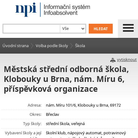
Úvodní strana
Volba podle školy
Škola
vytisknout
Městská střední odborná škola,
Klobouky u Brna, nám. Míru 6,
příspěvková organizace
Adresa:
nám. Míru 101/6, Klobouky u Brna, 69172
Okres:
Břeclav
Typ školy:
střední škola, veřejná
Vybavení školy a její
školní klub, nápojový automat, potravinový