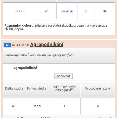
57 / 25
20
koná se
0
Ne
Poznámky k oboru:
příprava na státní zkoušku z psaní na klávesnici, z
cizího jazyka.
Agropodnikání
41-41-M/01
M
Zaměření nebo Školní vzdělávací program (ŠVP)
Agropodnikání
porovnat
Počet povinných
Délka studia
Forma studia
Vyučované jazyky
cizích jazyků
4,0
Denní
1
A