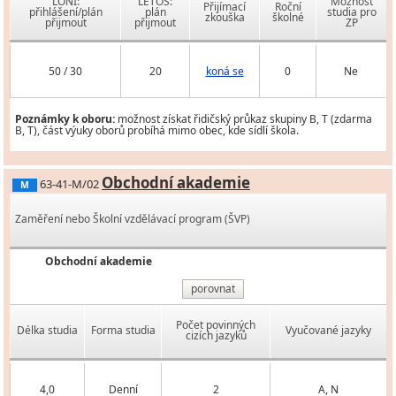
LONI:
LETOS:
Možnost
Přijímací
Roční
přihlášení/plán
plán
studia pro
zkouška
školné
přijmout
přijmout
ZP
50 / 30
20
koná se
0
Ne
Poznámky k oboru:
možnost získat řidičský průkaz skupiny B, T (zdarma
B, T), část výuky oborů probíhá mimo obec, kde sídlí škola.
Obchodní akademie
63-41-M/02
M
Zaměření nebo Školní vzdělávací program (ŠVP)
Obchodní akademie
porovnat
Počet povinných
Délka studia
Forma studia
Vyučované jazyky
cizích jazyků
4,0
Denní
2
A, N