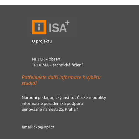
O projektu
NPI ČR – obsah
TREXIMA – technické řešení
Potřebujete další informace k výběru
studia?
Národní pedagogický institut České republiky
informačně poradenská podpora
Senovážné náměstí 25, Praha 1
email:
ckp@npi.cz