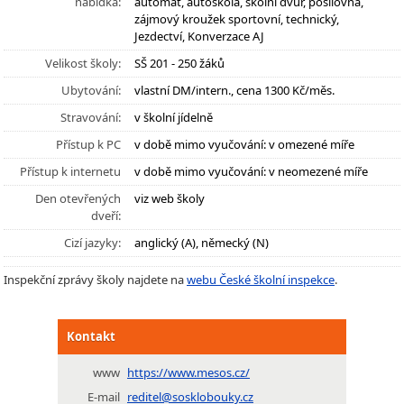
nabídka:
automat, autoškola, školní dvůr, posilovna,
zájmový kroužek sportovní, technický,
Jezdectví, Konverzace AJ
Velikost školy:
SŠ 201 - 250 žáků
Ubytování:
vlastní DM/intern., cena 1300 Kč/měs.
Stravování:
v školní jídelně
Přístup k PC
v době mimo vyučování: v omezené míře
Přístup k internetu
v době mimo vyučování: v neomezené míře
Den otevřených
viz web školy
dveří:
Cizí jazyky:
anglický (A), německý (N)
Inspekční zprávy školy najdete na
webu České školní inspekce
.
Kontakt
www
https://www.mesos.cz/
E-mail
reditel@sosklobouky.cz