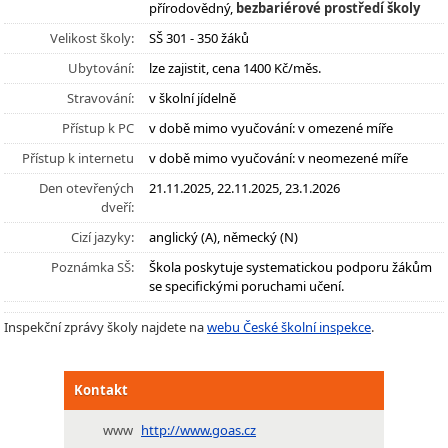
přírodovědný,
bezbariérové prostředí školy
Velikost školy:
SŠ 301 - 350 žáků
Ubytování:
lze zajistit, cena 1400 Kč/měs.
Stravování:
v školní jídelně
Přístup k PC
v době mimo vyučování: v omezené míře
Přístup k internetu
v době mimo vyučování: v neomezené míře
Den otevřených
21.11.2025, 22.11.2025, 23.1.2026
dveří:
Cizí jazyky:
anglický (A), německý (N)
Poznámka SŠ:
Škola poskytuje systematickou podporu žákům
se specifickými poruchami učení.
Inspekční zprávy školy najdete na
webu České školní inspekce
.
Kontakt
www
http://www.goas.cz