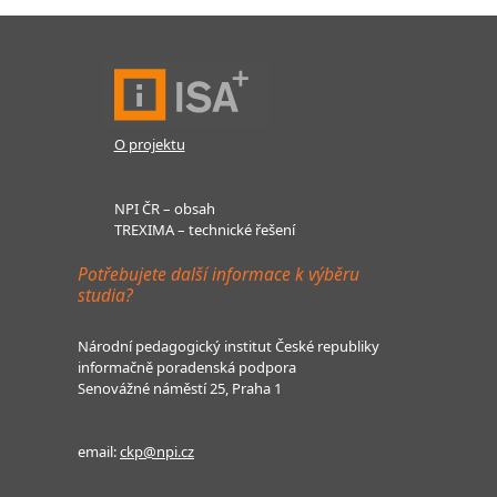
O projektu
NPI ČR – obsah
TREXIMA – technické řešení
Potřebujete další informace k výběru
studia?
Národní pedagogický institut České republiky
informačně poradenská podpora
Senovážné náměstí 25, Praha 1
email:
ckp@npi.cz