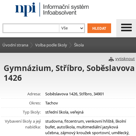
Úvodní strana
Volba podle školy
Škola
vytisknout
Gymnázium, Stříbro, Soběslavova
1426
Adresa:
Soběslavova 1426, Stříbro, 34901
Okres:
Tachov
Typ školy:
střední škola, veřejná
Vybavení školy a její
studovna, fitcentrum, venkovní hřiště, školní
nabídka:
bufet, autoškola, multimediální jazyková
učebna, zájmový kroužek sportovní, umělecký,