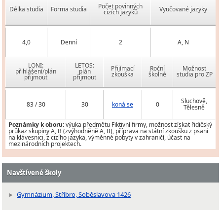
Počet povinných
Délka studia
Forma studia
Vyučované jazyky
cizích jazyků
4,0
Denní
2
A, N
LONI:
LETOS:
Přijímací
Roční
Možnost
přihlášení/plán
plán
zkouška
školné
studia pro ZP
přijmout
přijmout
Sluchově,
83 / 30
30
koná se
0
Tělesně
Poznámky k oboru:
výuka předmětu Fiktivní firmy, možnost získat řidičský
průkaz skupiny A, B (zvýhodněně A, B), příprava na státní zkoušku z psaní
na klávesnici, z cizího jazyka, výměnné pobyty v zahraničí, účast na
mezinárodních projektech.
Navštívené školy
Gymnázium, Stříbro, Soběslavova 1426