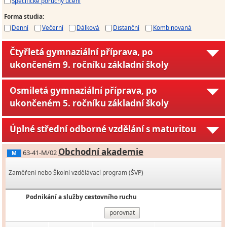
Specifické poruchy učení
Forma studia
:
Denní
Večerní
Dálková
Distanční
Kombinovaná
Čtyřletá gymnaziální příprava, po
ukončeném 9. ročníku základní školy
Osmiletá gymnaziální příprava, po
ukončeném 5. ročníku základní školy
Úplné střední odborné vzdělání s maturitou
Obchodní akademie
63-41-M/02
M
Zaměření nebo Školní vzdělávací program (ŠVP)
Podnikání a služby cestovního ruchu
porovnat