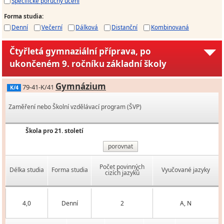
Specifické poruchy učení
Forma studia
:
Denní
Večerní
Dálková
Distanční
Kombinovaná
Čtyřletá gymnaziální příprava, po
ukončeném 9. ročníku základní školy
Gymnázium
79-41-K/41
K/4
Zaměření nebo Školní vzdělávací program (ŠVP)
Škola pro 21. století
porovnat
Počet povinných
Délka studia
Forma studia
Vyučované jazyky
cizích jazyků
4,0
Denní
2
A, N