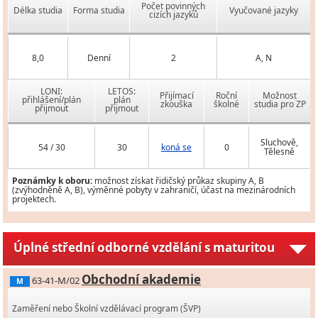
Počet povinných
Délka studia
Forma studia
Vyučované jazyky
cizích jazyků
8,0
Denní
2
A, N
LONI:
LETOS:
Přijímací
Roční
Možnost
přihlášení/plán
plán
zkouška
školné
studia pro ZP
přijmout
přijmout
Sluchově,
54 / 30
30
koná se
0
Tělesně
Poznámky k oboru:
možnost získat řidičský průkaz skupiny A, B
(zvýhodněně A, B), výměnné pobyty v zahraničí, účast na mezinárodních
projektech.
Úplné střední odborné vzdělání s maturitou
Obchodní akademie
63-41-M/02
M
Zaměření nebo Školní vzdělávací program (ŠVP)