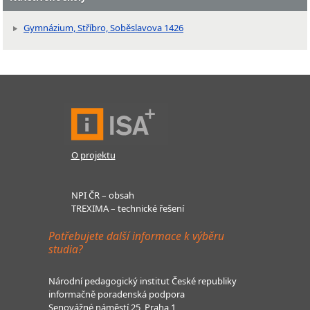
Gymnázium, Stříbro, Soběslavova 1426
O projektu
NPI ČR – obsah
TREXIMA – technické řešení
Potřebujete další informace k výběru
studia?
Národní pedagogický institut České republiky
informačně poradenská podpora
Senovážné náměstí 25, Praha 1