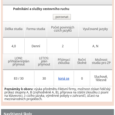
Podnikání a služby cestovního ruchu
porovnat
Počet povinných
Délka studia
Forma studia
Vyučované jazyky
cizích jazyků
4,0
Denní
2
A, N
LONI:
LETOS:
Přijímací
Roční
Možnost
přihlášení/plán
plán
zkouška
školné
studia pro ZP
přijmout
přijmout
Sluchově,
83 / 30
30
koná se
0
Tělesně
Poznámky k oboru:
výuka předmětu Fiktivní firmy, možnost získat řidičský
průkaz skupiny A, B (zvýhodněně A, B), příprava na státní zkoušku z psaní
na klávesnici, z cizího jazyka, výměnné pobyty v zahraničí, účast na
mezinárodních projektech.
Navštívené školy