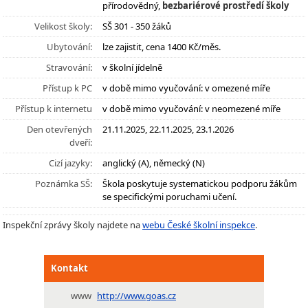
přírodovědný,
bezbariérové prostředí školy
Velikost školy:
SŠ 301 - 350 žáků
Ubytování:
lze zajistit, cena 1400 Kč/měs.
Stravování:
v školní jídelně
Přístup k PC
v době mimo vyučování: v omezené míře
Přístup k internetu
v době mimo vyučování: v neomezené míře
Den otevřených
21.11.2025, 22.11.2025, 23.1.2026
dveří:
Cizí jazyky:
anglický (A), německý (N)
Poznámka SŠ:
Škola poskytuje systematickou podporu žákům
se specifickými poruchami učení.
Inspekční zprávy školy najdete na
webu České školní inspekce
.
Kontakt
www
http://www.goas.cz