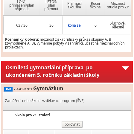
LONI:
LETOS:
Přijímací
Roční
Možnost
přihlášení/plán
plán
zkouška
školné
studia pro ZP
přijmout
přijmout
Sluchově,
63 / 30
30
koná se
0
Tělesně
Poznámky k oboru:
možnost získat řidičský průkaz skupiny A, B
(zvýhodněně A, B), výměnné pobyty v zahraničí, účast na mezinárodních
projektech.
Osmiletá gymnaziální příprava, po
ukončeném 5. ročníku základní školy
Gymnázium
79-41-K/81
K/8
Zaměření nebo Školní vzdělávací program (ŠVP)
Škola pro 21. století
porovnat