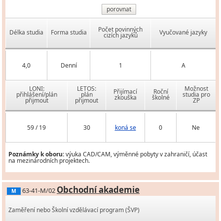
porovnat
Počet povinných
Délka studia
Forma studia
Vyučované jazyky
cizích jazyků
4,0
Denní
1
A
LONI:
LETOS:
Možnost
Přijímací
Roční
přihlášení/plán
plán
studia pro
zkouška
školné
přijmout
přijmout
ZP
59 / 19
30
koná se
0
Ne
Poznámky k oboru:
výuka CAD/CAM, výměnné pobyty v zahraničí, účast
na mezinárodních projektech.
Obchodní akademie
63-41-M/02
M
Zaměření nebo Školní vzdělávací program (ŠVP)