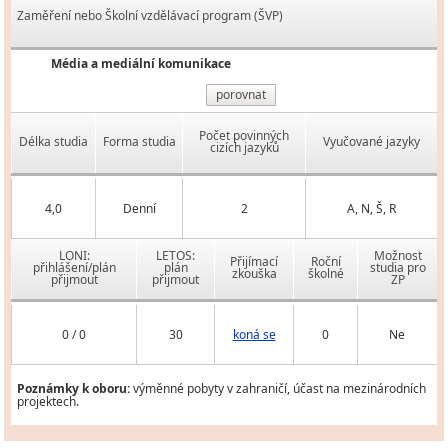
Zaměření nebo Školní vzdělávací program (ŠVP)
Média a mediální komunikace
porovnat
Počet povinných
Délka studia
Forma studia
Vyučované jazyky
cizích jazyků
4,0
Denní
2
A, N, Š, R
LONI:
LETOS:
Možnost
Přijímací
Roční
přihlášení/plán
plán
studia pro
zkouška
školné
přijmout
přijmout
ZP
0 / 0
30
koná se
0
Ne
Poznámky k oboru:
výměnné pobyty v zahraničí, účast na mezinárodních
projektech.