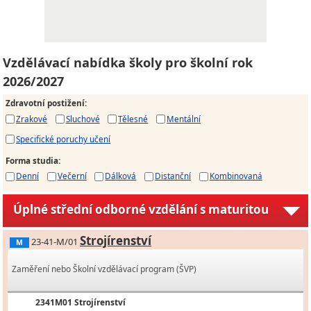
Vzdělávací nabídka školy pro školní rok
2026/2027
Zdravotní postižení
:
Zrakové
Sluchové
Tělesné
Mentální
Specifické poruchy učení
Forma studia
:
Denní
Večerní
Dálková
Distanční
Kombinovaná
Úplné střední odborné vzdělání s maturitou
Strojírenství
23-41-M/01
M
Zaměření nebo Školní vzdělávací program (ŠVP)
2341M01 Strojírenství