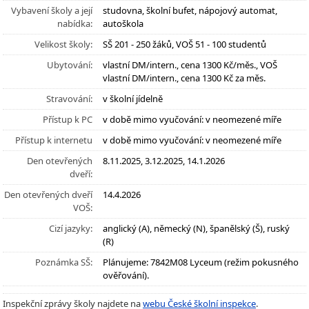
Vybavení školy a její
studovna, školní bufet, nápojový automat,
nabídka:
autoškola
Velikost školy:
SŠ 201 - 250 žáků, VOŠ 51 - 100 studentů
Ubytování:
vlastní DM/intern., cena 1300 Kč/měs., VOŠ
vlastní DM/intern., cena 1300 Kč za měs.
Stravování:
v školní jídelně
Přístup k PC
v době mimo vyučování: v neomezené míře
Přístup k internetu
v době mimo vyučování: v neomezené míře
Den otevřených
8.11.2025, 3.12.2025, 14.1.2026
dveří:
Den otevřených dveří
14.4.2026
VOŠ:
Cizí jazyky:
anglický (A), německý (N), španělský (Š), ruský
(R)
Poznámka SŠ:
Plánujeme: 7842M08 Lyceum (režim pokusného
ověřování).
Inspekční zprávy školy najdete na
webu České školní inspekce
.