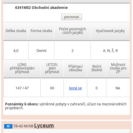
6341M02 Obchodní akademie
porovnat
Počet povinných
Délka studia
Forma studia
Vyučované jazyky
cizích jazyků
4,0
Denní
2
A, N, Š, R
LONI:
LETOS:
Možnost
Přijímací
Roční
přihlášení/plán
plán
studia pro
zkouška
školné
přijmout
přijmout
ZP
147 / 47
60
koná se
0
Ne
Poznámky k oboru:
výměnné pobyty v zahraničí, účast na mezinárodních
projektech.
Lyceum
78-42-M/08
M