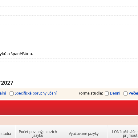
zyků o španělštinu.
/2027
ální
Specifické poruchy učení
Forma studia
:
Denní
Veče
Počet povinných cizích
LONI: přihlášen
studia
Vyučované jazyky
jazyků
přijmout