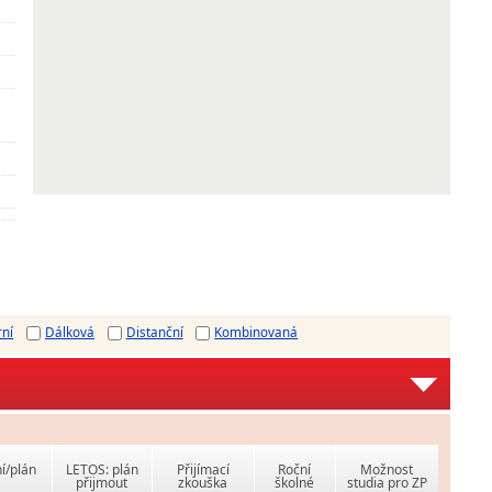
rní
Dálková
Distanční
Kombinovaná
í/plán
LETOS: plán
Přijímací
Roční
Možnost
přijmout
zkouška
školné
studia pro ZP