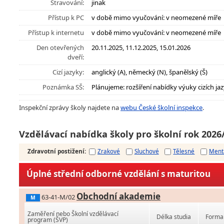
Stravování:
jinak
Přístup k PC
v době mimo vyučování: v neomezené míře
Přístup k internetu
v době mimo vyučování: v neomezené míře
Den otevřených
20.11.2025, 11.12.2025, 15.01.2026
dveří:
Cizí jazyky:
anglický (A), německý (N), španělský (Š)
Poznámka SŠ:
Plánujeme: rozšíření nabídky výuky cizích ja
Inspekční zprávy školy najdete na
webu České školní inspekce
.
Vzdělávací nabídka školy pro školní rok 2026
Zdravotní postižení
:
Zrakové
Sluchové
Tělesné
Ment
Úplné střední odborné vzdělání s maturitou
Obchodní akademie
63-41-M/02
M
Zaměření nebo Školní vzdělávací
Délka studia
Forma 
program (ŠVP)