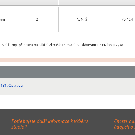
nní
2
A, N, Š
70 / 24
ní firmy, příprava na státní zkoušku z psaní na klávesnici, z cizího jazyka.
/181, Ostrava
Potřebujete další informace k výběru
Chcete na
studia?
údajích o