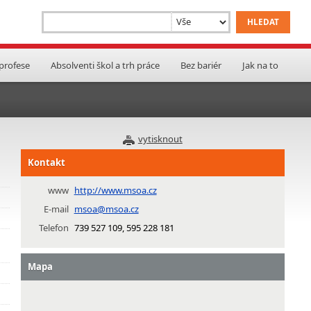
 profese
Absolventi škol a trh práce
Bez bariér
Jak na to
vytisknout
Kontakt
www
http://www.msoa.cz
E-mail
msoa@msoa.cz
Telefon
739 527 109, 595 228 181
Mapa