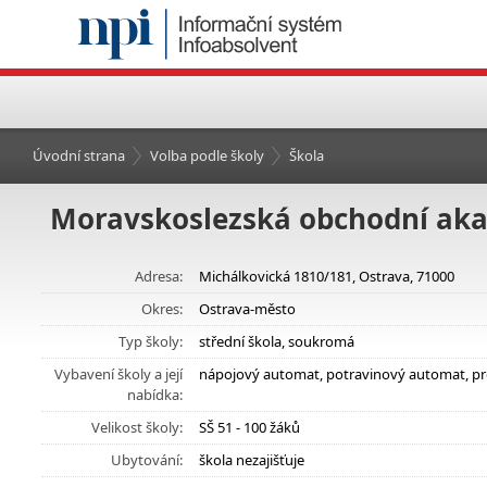
Úvodní strana
Volba podle školy
Škola
Moravskoslezská obchodní akad
Adresa:
Michálkovická 1810/181, Ostrava, 71000
Okres:
Ostrava-město
Typ školy:
střední škola, soukromá
Vybavení školy a její
nápojový automat, potravinový automat, pros
nabídka:
Velikost školy:
SŠ 51 - 100 žáků
Ubytování:
škola nezajišťuje