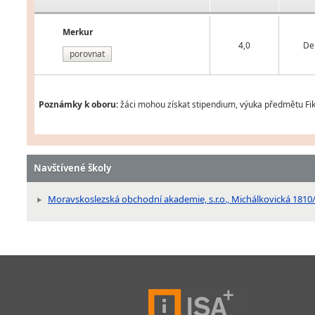
Merkur
4,0
De
porovnat
Poznámky k oboru:
žáci mohou získat stipendium, výuka předmětu Fiktiv
Navštívené školy
Moravskoslezská obchodní akademie, s.r.o., Michálkovická 1810