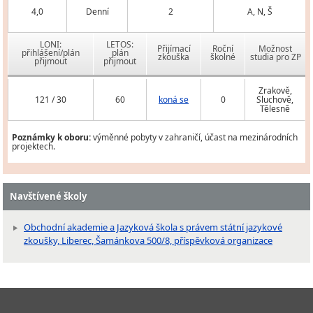
4,0
Denní
2
A, N, Š
LONI:
LETOS:
Přijímací
Roční
Možnost
přihlášení/plán
plán
zkouška
školné
studia pro ZP
přijmout
přijmout
Zrakově,
121 / 30
60
koná se
0
Sluchově,
Tělesně
Poznámky k oboru:
výměnné pobyty v zahraničí, účast na mezinárodních
projektech.
Navštívené školy
Obchodní akademie a Jazyková škola s právem státní jazykové
zkoušky, Liberec, Šamánkova 500/8, příspěvková organizace