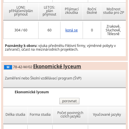
LONI:
LETOS:
Přijímací
Roční
Možnost
přihlášení/plán
plán
zkouška
školné
studia pro ZP
přijmout
přijmout
Zrakově,
304 / 60
60
koná se
0
Sluchově,
Tělesně
Poznámky k oboru:
výuka předmětu Fiktivní firmy, výměnné pobyty v
zahraničí, účast na mezinárodních projektech.
Ekonomické lyceum
78-42-M/02
M
Zaměření nebo Školní vzdělávací program (ŠVP)
Ekonomické lyceum
porovnat
Počet povinných
Délka studia
Forma studia
Vyučované jazyky
cizích jazyků