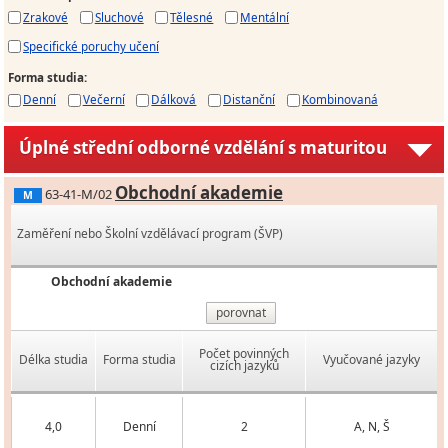
Zrakové
Sluchové
Tělesné
Mentální
Specifické poruchy učení
Forma studia
:
Denní
Večerní
Dálková
Distanční
Kombinovaná
Úplné střední odborné vzdělání s maturitou
Obchodní akademie
63-41-M/02
M
Zaměření nebo Školní vzdělávací program (ŠVP)
Obchodní akademie
porovnat
Počet povinných
Délka studia
Forma studia
Vyučované jazyky
cizích jazyků
4,0
Denní
2
A, N, Š