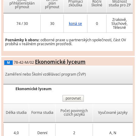
Přijímací
Roční
Možnost
přihlášení/plán
plán
zkouška
školné
studia pro ZP
přijmout
přijmout
Zrakově,
74 / 30
30
koná se
0
Sluchově,
Tělesně
Poznámky k oboru:
odborné praxe u partnerských společností, část OV
probíhá v reálném pracovním prostředí.
Ekonomické lyceum
78-42-M/02
M
Zaměření nebo Školní vzdělávací program (ŠVP)
Ekonomické lyceum
porovnat
Počet povinných
Délka studia
Forma studia
Vyučované jazyky
cizích jazyků
4,0
Denní
2
A, N