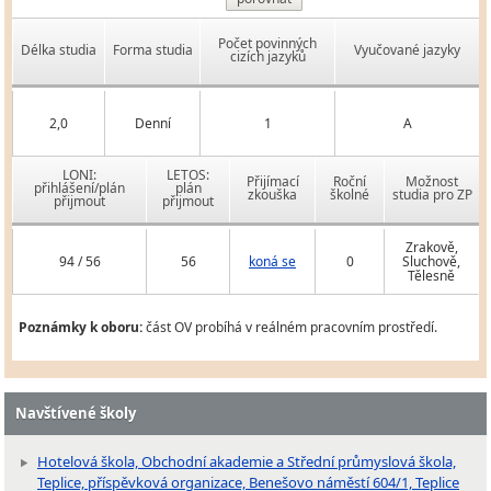
Počet povinných
Délka studia
Forma studia
Vyučované jazyky
cizích jazyků
2,0
Denní
1
A
LONI:
LETOS:
Přijímací
Roční
Možnost
přihlášení/plán
plán
zkouška
školné
studia pro ZP
přijmout
přijmout
Zrakově,
94 / 56
56
koná se
0
Sluchově,
Tělesně
Poznámky k oboru:
část OV probíhá v reálném pracovním prostředí.
Navštívené školy
Hotelová škola, Obchodní akademie a Střední průmyslová škola,
Teplice, příspěvková organizace, Benešovo náměstí 604/1, Teplice