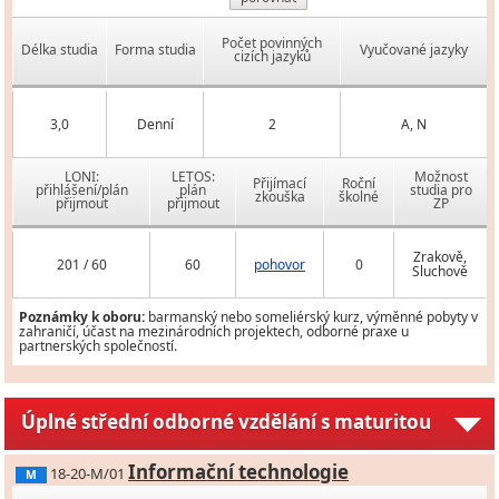
Počet povinných
Délka studia
Forma studia
Vyučované jazyky
cizích jazyků
3,0
Denní
2
A, N
LONI:
LETOS:
Možnost
Přijímací
Roční
přihlášení/plán
plán
studia pro
zkouška
školné
přijmout
přijmout
ZP
Zrakově,
201 / 60
60
pohovor
0
Sluchově
Poznámky k oboru:
barmanský nebo someliérský kurz, výměnné pobyty v
zahraničí, účast na mezinárodních projektech, odborné praxe u
partnerských společností.
Úplné střední odborné vzdělání s maturitou
Informační technologie
18-20-M/01
M