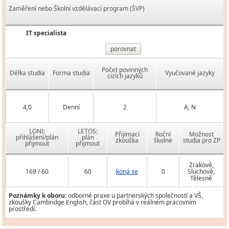
Zaměření nebo Školní vzdělávací program (ŠVP)
IT specialista
porovnat
Počet povinných
Délka studia
Forma studia
Vyučované jazyky
cizích jazyků
4,0
Denní
2
A, N
LONI:
LETOS:
Přijímací
Roční
Možnost
přihlášení/plán
plán
zkouška
školné
studia pro ZP
přijmout
přijmout
Zrakově,
169 / 60
60
koná se
0
Sluchově,
Tělesně
Poznámky k oboru:
odborné praxe u partnerských společností a VŠ,
zkoušky Cambridge English, část OV probíhá v reálném pracovním
prostředí.