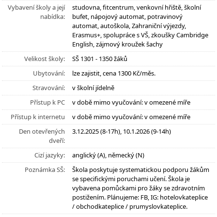
Vybavení školy a její
studovna, fitcentrum, venkovní hřiště, školní
nabídka:
bufet, nápojový automat, potravinový
automat, autoškola, Zahraniční výjezdy,
Erasmus+, spolupráce s VŠ, zkoušky Cambridge
English, zájmový kroužek šachy
Velikost školy:
SŠ 1301 - 1350 žáků
Ubytování:
lze zajistit, cena 1300 Kč/měs.
Stravování:
v školní jídelně
Přístup k PC
v době mimo vyučování: v omezené míře
Přístup k internetu
v době mimo vyučování: v omezené míře
Den otevřených
3.12.2025 (8-17h), 10.1.2026 (9-14h)
dveří:
Cizí jazyky:
anglický (A), německý (N)
Poznámka SŠ:
Škola poskytuje systematickou podporu žákům
se specifickými poruchami učení. Škola je
vybavena pomůckami pro žáky se zdravotním
postižením. Plánujeme: FB, IG: hotelovkateplice
/ obchodkateplice / prumyslovkateplice.