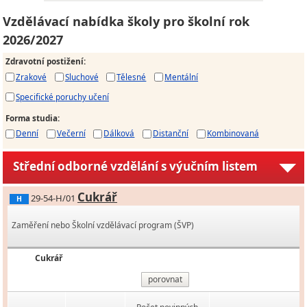
Vzdělávací nabídka školy pro školní rok
2026/2027
Zdravotní postižení
:
Zrakové
Sluchové
Tělesné
Mentální
Specifické poruchy učení
Forma studia
:
Denní
Večerní
Dálková
Distanční
Kombinovaná
Střední odborné vzdělání s výučním listem
Cukrář
29-54-H/01
H
Zaměření nebo Školní vzdělávací program (ŠVP)
Cukrář
porovnat