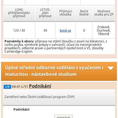
LONI:
LETOS:
Přijímací
Roční
Možnost
přihlášení/plán
plán
zkouška
školné
studia pro ZP
přijmout
přijmout
Zrakově,
123 / 30
30
koná se
0
Sluchově,
Tělesně
Poznámky k oboru:
příprava na státní zkoušku z psaní na klávesnici, z
cizího jazyka, výměnné pobyty v zahraničí, účast na mezinárodních
projektech, odborné praxe u partnerských společností a VŠ, zkoušky
Cambridge English.
Úplné střední odborné vzdělání s vyučením i
maturitou - nástavbové studium
Podnikání
64-41-L/51
L/5
Zaměření nebo Školní vzdělávací program (ŠVP)
Podnikání
porovnat