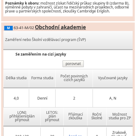
Poznámky k oboru:
možnost získat řidičský průkaz skupiny B (zdarma B),
výměnné pobyty v zahraničí, účast na mezinárodních projektech, odborné
praxe u partnerských společností, zkoušky Cambridge English.
Obchodní akademie
63-41-M/02
M
Zaměření nebo Školní vzdělávací program (ŠVP)
Se zaměřením na cizí jazyky
porovnat
Počet povinných
Délka studia
Forma studia
Vyučované jazyky
cizích jazyků
4,0
Denní
2
A, N
LONI:
LETOS:
Přijímací
Roční
Možnost
přihlášení/plán
plán
zkouška
školné
studia pro ZP
přijmout
přijmout
Zrakově,