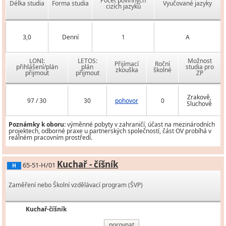
Počet povinných
Délka studia
Forma studia
Vyučované jazyky
cizích jazyků
3,0
Denní
1
A
LONI:
LETOS:
Možnost
Přijímací
Roční
přihlášení/plán
plán
studia pro
zkouška
školné
přijmout
přijmout
ZP
Zrakově,
97 / 30
30
pohovor
0
Sluchově
Poznámky k oboru:
výměnné pobyty v zahraničí, účast na mezinárodních
projektech, odborné praxe u partnerských společností, část OV probíhá v
reálném pracovním prostředí.
Kuchař - číšník
65-51-H/01
H
Zaměření nebo Školní vzdělávací program (ŠVP)
Kuchař-číšník
porovnat