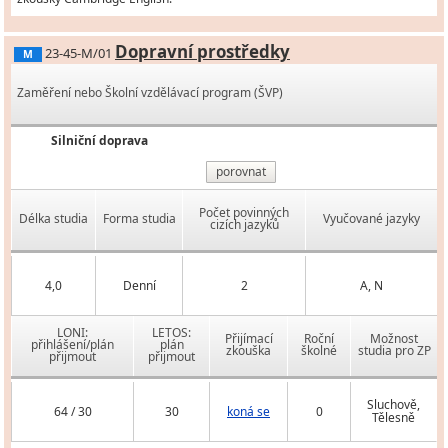
Dopravní prostředky
23-45-M/01
M
Zaměření nebo Školní vzdělávací program (ŠVP)
Silniční doprava
porovnat
Počet povinných
Délka studia
Forma studia
Vyučované jazyky
cizích jazyků
4,0
Denní
2
A, N
LONI:
LETOS:
Přijímací
Roční
Možnost
přihlášení/plán
plán
zkouška
školné
studia pro ZP
přijmout
přijmout
Sluchově,
64 / 30
30
koná se
0
Tělesně