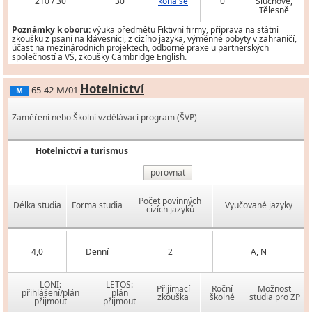
210 / 30
30
koná se
0
Sluchově,
Tělesně
Poznámky k oboru:
výuka předmětu Fiktivní firmy, příprava na státní
zkoušku z psaní na klávesnici, z cizího jazyka, výměnné pobyty v zahraničí,
účast na mezinárodních projektech, odborné praxe u partnerských
společností a VŠ, zkoušky Cambridge English.
Hotelnictví
65-42-M/01
M
Zaměření nebo Školní vzdělávací program (ŠVP)
Hotelnictví a turismus
porovnat
Počet povinných
Délka studia
Forma studia
Vyučované jazyky
cizích jazyků
4,0
Denní
2
A, N
LONI:
LETOS:
Přijímací
Roční
Možnost
přihlášení/plán
plán
zkouška
školné
studia pro ZP
přijmout
přijmout