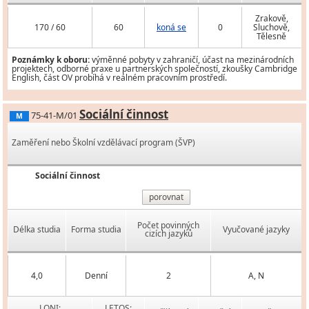
Zrakově,
170 / 60
60
koná se
0
Sluchově,
Tělesně
Poznámky k oboru:
výměnné pobyty v zahraničí, účast na mezinárodních
projektech, odborné praxe u partnerských společností, zkoušky Cambridge
English, část OV probíhá v reálném pracovním prostředí.
Sociální činnost
75-41-M/01
M
Zaměření nebo Školní vzdělávací program (ŠVP)
Sociální činnost
porovnat
Počet povinných
Délka studia
Forma studia
Vyučované jazyky
cizích jazyků
4,0
Denní
2
A, N
LONI:
LETOS: