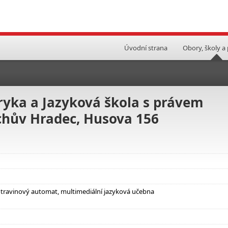
Úvodní strana
Obory, školy a
yka a Jazyková škola s právem
ichův Hradec, Husova 156
otravinový automat, multimediální jazyková učebna