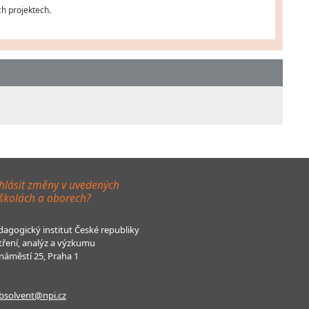
ch projektech.
hlásit změny v uvedených
 školách a oborech?
agogický institut České republiky
tření, analýz a výzkumu
áměstí 25, Praha 1
bsolvent@npi.cz