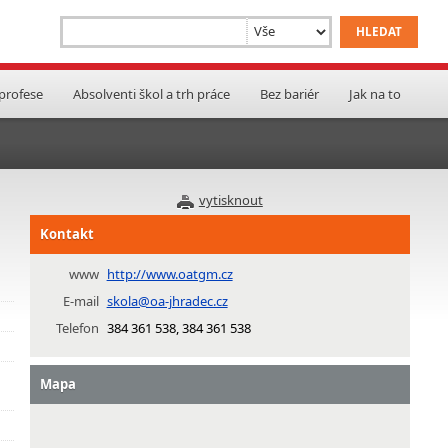
 profese
Absolventi škol a trh práce
Bez bariér
Jak na to
vytisknout
Kontakt
www
http://www.oatgm.cz
E-mail
skola@oa-jhradec.cz
Telefon
384 361 538, 384 361 538
Mapa