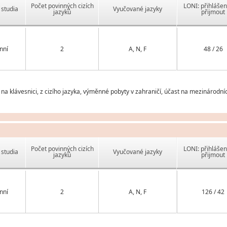
Počet povinných cizích
LONI: přihlášen
studia
Vyučované jazyky
jazyků
přijmout
nní
2
A, N, F
48 / 26
í na klávesnici, z cizího jazyka, výměnné pobyty v zahraničí, účast na mezinárodn
Počet povinných cizích
LONI: přihlášen
studia
Vyučované jazyky
jazyků
přijmout
nní
2
A, N, F
126 / 42