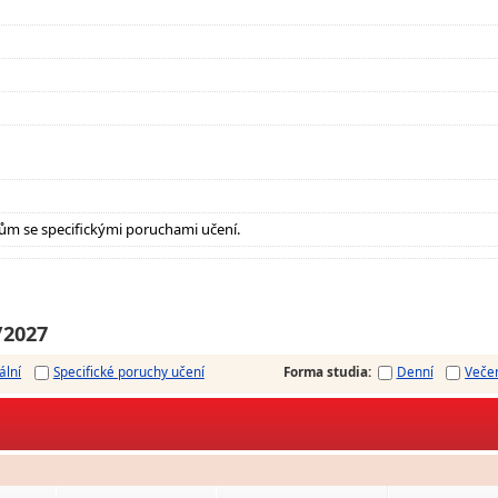
ům se specifickými poruchami učení.
/2027
ální
Specifické poruchy učení
Forma studia
:
Denní
Veče