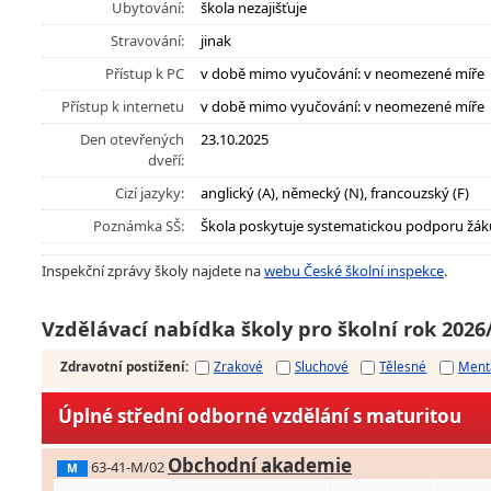
Ubytování:
škola nezajišťuje
Stravování:
jinak
Přístup k PC
v době mimo vyučování: v neomezené míře
Přístup k internetu
v době mimo vyučování: v neomezené míře
Den otevřených
23.10.2025
dveří:
Cizí jazyky:
anglický (A), německý (N), francouzský (F)
Poznámka SŠ:
Škola poskytuje systematickou podporu žák
Inspekční zprávy školy najdete na
webu České školní inspekce
.
Vzdělávací nabídka školy pro školní rok 2026
Zdravotní postižení
:
Zrakové
Sluchové
Tělesné
Ment
Úplné střední odborné vzdělání s maturitou
Obchodní akademie
63-41-M/02
M