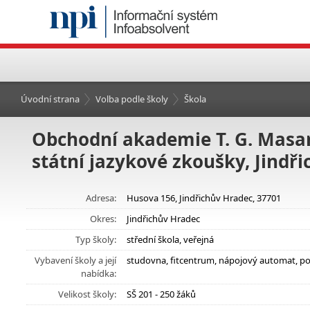
Úvodní strana
Volba podle školy
Škola
Obchodní akademie T. G. Masar
státní jazykové zkoušky, Jindř
Adresa:
Husova 156, Jindřichův Hradec, 37701
Okres:
Jindřichův Hradec
Typ školy:
střední škola, veřejná
Vybavení školy a její
studovna, fitcentrum, nápojový automat, p
nabídka:
Velikost školy:
SŠ 201 - 250 žáků