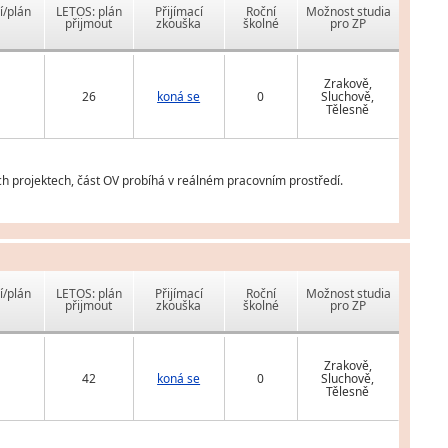
í/plán
LETOS: plán
Přijímací
Roční
Možnost studia
přijmout
zkouška
školné
pro ZP
Zrakově,
26
koná se
0
Sluchově,
Tělesně
ích projektech, část OV probíhá v reálném pracovním prostředí.
í/plán
LETOS: plán
Přijímací
Roční
Možnost studia
přijmout
zkouška
školné
pro ZP
Zrakově,
42
koná se
0
Sluchově,
Tělesně