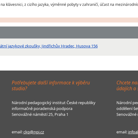
í na klávesnici, z cizího jazyka, výměnné pobyty v zahraničí, účast na mezinárodní
átní jazykové zkoušky, Jindřichův Hradec, Husova 156
Potřebujete další informace k výběru
Chcete na
studia?
údajích o
Národní pedagogický institut České republiky
Národní ped
informačně poradenská podpora
oddělení še
Senovážné náměstí 25, Praha 1
Senovážné n
email:
ckp@npi.cz
email:
infoa