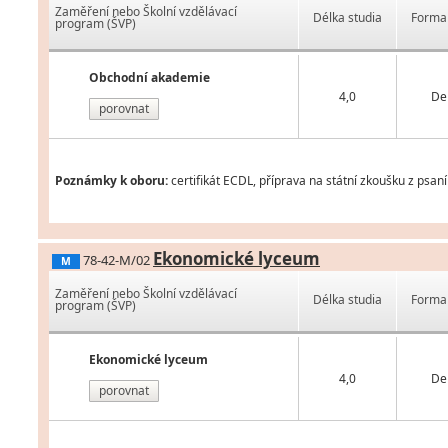
Zaměření nebo Školní vzdělávací
Délka studia
Forma 
program (ŠVP)
Obchodní akademie
4,0
De
porovnat
Poznámky k oboru:
certifikát ECDL, příprava na státní zkoušku z psan
Ekonomické lyceum
78-42-M/02
M
Zaměření nebo Školní vzdělávací
Délka studia
Forma 
program (ŠVP)
Ekonomické lyceum
4,0
De
porovnat