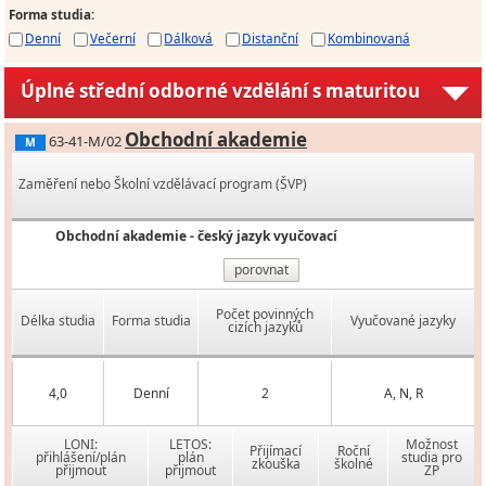
Forma studia
:
Denní
Večerní
Dálková
Distanční
Kombinovaná
Úplné střední odborné vzdělání s maturitou
Obchodní akademie
63-41-M/02
M
Zaměření nebo Školní vzdělávací program (ŠVP)
Obchodní akademie - český jazyk vyučovací
porovnat
Počet povinných
Délka studia
Forma studia
Vyučované jazyky
cizích jazyků
4,0
Denní
2
A, N, R
LONI:
LETOS:
Možnost
Přijímací
Roční
přihlášení/plán
plán
studia pro
zkouška
školné
přijmout
přijmout
ZP