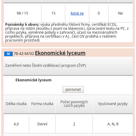
98 / 15
15
koná se
0
Ne
Poznámky k oboru:
výuka předmětu Fiktivní firmy, certifikát ECDL,
příprava na státní zkoušku z psaní na klávesnici, zpracování textu na PC, z
cizího jazyka, výměnné pobyty v zahraničí, účast na mezinárodních
projektech, příprava na certifikaci v AJ , část OV probíhá v reálném
pracovním prostředí.
Ekonomické lyceum
78-42-M/02
M
Zaměření nebo Školní vzdělávací program (ŠVP)
Ekonomické lyceum
porovnat
Počet povinných
Délka studia
Forma studia
Vyučované jazyky
cizích jazyků
4,0
Denní
2
A, N, R