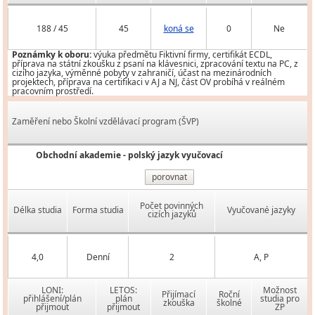
188 / 45
45
koná se
0
Ne
Poznámky k oboru:
výuka předmětu Fiktivní firmy, certifikát ECDL,
příprava na státní zkoušku z psaní na klávesnici, zpracování textu na PC, z
cizího jazyka, výměnné pobyty v zahraničí, účast na mezinárodních
projektech, příprava na certifikaci v AJ a NJ, část OV probíhá v reálném
pracovním prostředí.
Zaměření nebo Školní vzdělávací program (ŠVP)
Obchodní akademie - polský jazyk vyučovací
porovnat
Počet povinných
Délka studia
Forma studia
Vyučované jazyky
cizích jazyků
4,0
Denní
2
A, P
LONI:
LETOS:
Možnost
Přijímací
Roční
přihlášení/plán
plán
studia pro
zkouška
školné
přijmout
přijmout
ZP