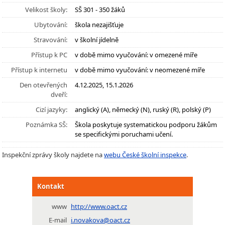
Velikost školy:
SŠ 301 - 350 žáků
Ubytování:
škola nezajišťuje
Stravování:
v školní jídelně
Přístup k PC
v době mimo vyučování: v omezené míře
Přístup k internetu
v době mimo vyučování: v neomezené míře
Den otevřených
4.12.2025, 15.1.2026
dveří:
Cizí jazyky:
anglický (A), německý (N), ruský (R), polský (P)
Poznámka SŠ:
Škola poskytuje systematickou podporu žákům
se specifickými poruchami učení.
Inspekční zprávy školy najdete na
webu České školní inspekce
.
Kontakt
www
http://www.oact.cz
E-mail
i.novakova@oact.cz