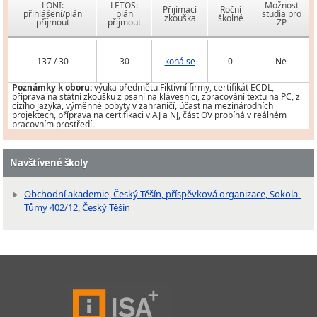
LONI:
LETOS:
Možnost
Přijímací
Roční
přihlášení/plán
plán
studia pro
zkouška
školné
přijmout
přijmout
ZP
137 / 30
30
koná se
0
Ne
Poznámky k oboru:
výuka předmětu Fiktivní firmy, certifikát ECDL,
příprava na státní zkoušku z psaní na klávesnici, zpracování textu na PC, z
cizího jazyka, výměnné pobyty v zahraničí, účast na mezinárodních
projektech, příprava na certifikaci v AJ a NJ, část OV probíhá v reálném
pracovním prostředí.
Navštívené školy
Obchodní akademie, Český Těšín, příspěvková organizace, Sokola-
Tůmy 402/12, Český Těšín