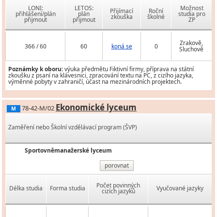
LONI:
LETOS:
Možnost
Přijímací
Roční
přihlášení/plán
plán
studia pro
zkouška
školné
přijmout
přijmout
ZP
Zrakově,
366 / 60
60
koná se
0
Sluchově
Poznámky k oboru:
výuka předmětu Fiktivní firmy, příprava na státní
zkoušku z psaní na klávesnici, zpracování textu na PC, z cizího jazyka,
výměnné pobyty v zahraničí, účast na mezinárodních projektech.
Ekonomické lyceum
78-42-M/02
M
Zaměření nebo Školní vzdělávací program (ŠVP)
Sportovněmanažerské lyceum
porovnat
Počet povinných
Délka studia
Forma studia
Vyučované jazyky
cizích jazyků