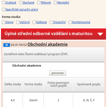
Zrakové
Sluchové
Tělesné
Mentální
Specifické poruchy učení
Forma studia
:
Denní
Večerní
Dálková
Distanční
Kombinovaná
Úplné střední odborné vzdělání s maturitou
Obchodní akademie
63-41-M/02
M
Zaměření nebo Školní vzdělávací program (ŠVP)
Obchodní akademie
porovnat
Počet povinných
Délka studia
Forma studia
Vyučované jazyky
cizích jazyků
4,0
Denní
2
A, N, Š, F