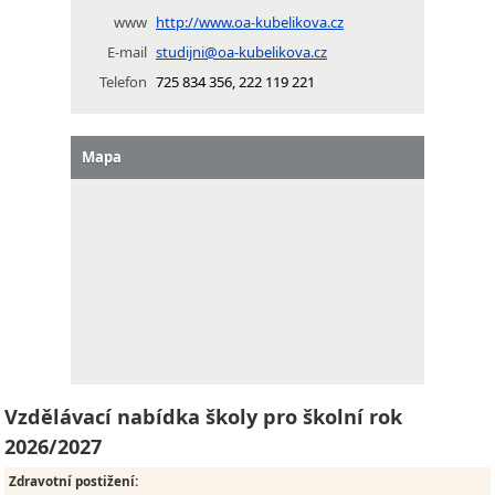
www
http://www.oa-kubelikova.cz
E-mail
studijni@oa-kubelikova.cz
Telefon
725 834 356, 222 119 221
Mapa
Vzdělávací nabídka školy pro školní rok
2026/2027
Zdravotní postižení
: