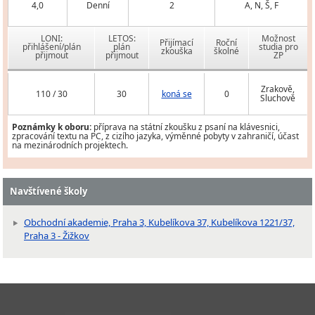
4,0
Denní
2
A, N, Š, F
LONI:
LETOS:
Možnost
Přijímací
Roční
přihlášení/plán
plán
studia pro
zkouška
školné
přijmout
přijmout
ZP
Zrakově,
110 / 30
30
koná se
0
Sluchově
Poznámky k oboru:
příprava na státní zkoušku z psaní na klávesnici,
zpracování textu na PC, z cizího jazyka, výměnné pobyty v zahraničí, účast
na mezinárodních projektech.
Navštívené školy
Obchodní akademie, Praha 3, Kubelíkova 37, Kubelíkova 1221/37,
Praha 3 - Žižkov