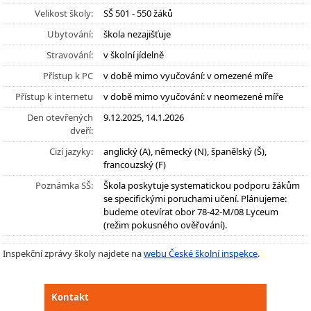
Velikost školy:
SŠ 501 - 550 žáků
Ubytování:
škola nezajišťuje
Stravování:
v školní jídelně
Přístup k PC
v době mimo vyučování: v omezené míře
Přístup k internetu
v době mimo vyučování: v neomezené míře
Den otevřených
9.12.2025, 14.1.2026
dveří:
Cizí jazyky:
anglický (A), německý (N), španělský (Š),
francouzský (F)
Poznámka SŠ:
Škola poskytuje systematickou podporu žákům
se specifickými poruchami učení. Plánujeme:
budeme otevírat obor 78-42-M/08 Lyceum
(režim pokusného ověřování).
Inspekční zprávy školy najdete na
webu České školní inspekce
.
Kontakt