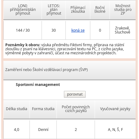
LONI:
LETOS:
Možnost
Přijímací
Roční
přihlášení/plán
plán
studia pro
zkouška
školné
přijmout
přijmout
ZP
Zrakově,
144 / 30
30
koná se
0
Sluchově
Poznámky k oboru:
výuka předmětu Fiktivní firmy, příprava na státní
zkoušku z psaní na klávesnici, zpracování textu na PC, z cizího jazyka,
výměnné pobyty v zahraničí, účast na mezinárodních projektech.
Zaměření nebo Školní vzdělávací program (ŠVP)
Sportovní management
porovnat
Počet povinných
Délka studia
Forma studia
Vyučované jazyky
cizích jazyků
4,0
Denní
2
A, N, Š, F