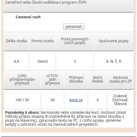
Zaměření nebo Školní vzdělávací program (ŠVP)
Cestovní ruch
porovnat
Počet povinných
Délka studia
Forma studia
Vyučované jazyky
cizích jazyků
4,0
Denní
3
A, N, Š, R
LONI:
LETOS:
Přijímací
Roční
Možnost
přihlášení/plán
plán
zkouška
školné
studia pro ZP
přijmout
přijmout
Zrakově,
160 / 30
30
koná se
0
Sluchově,
Tělesně
Poznámky k oboru:
barmanský nebo someliérský kurz, možnost získat
řidičský průkaz skupiny B (zvýhodněně B), příprava na státní zkoušku z
psaní na klávesnici, zpracování textu na PC, z cizího jazyka, výměnné
pobyty v zahraničí, účast na mezinárodních projektech.