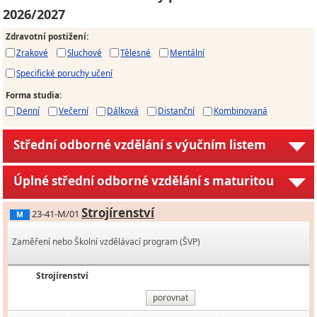
2026/2027
Zdravotní postižení
:
Zrakové
Sluchové
Tělesné
Mentální
Specifické poruchy učení
Forma studia
:
Denní
Večerní
Dálková
Distanční
Kombinovaná
Střední odborné vzdělání s výučním listem
Úplné střední odborné vzdělání s maturitou
Strojírenství
23-41-M/01
M
Zaměření nebo Školní vzdělávací program (ŠVP)
Strojírenství
porovnat