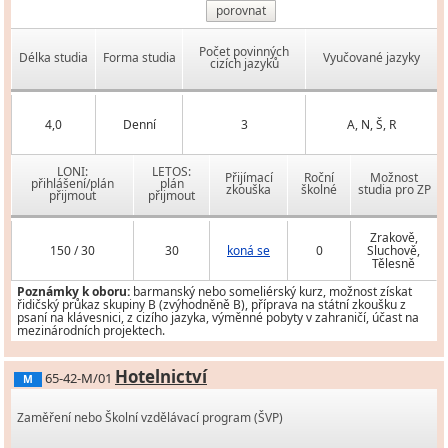
porovnat
Počet povinných
Délka studia
Forma studia
Vyučované jazyky
cizích jazyků
4,0
Denní
3
A, N, Š, R
LONI:
LETOS:
Přijímací
Roční
Možnost
přihlášení/plán
plán
zkouška
školné
studia pro ZP
přijmout
přijmout
Zrakově,
150 / 30
30
koná se
0
Sluchově,
Tělesně
Poznámky k oboru:
barmanský nebo someliérský kurz, možnost získat
řidičský průkaz skupiny B (zvýhodněně B), příprava na státní zkoušku z
psaní na klávesnici, z cizího jazyka, výměnné pobyty v zahraničí, účast na
mezinárodních projektech.
Hotelnictví
65-42-M/01
M
Zaměření nebo Školní vzdělávací program (ŠVP)