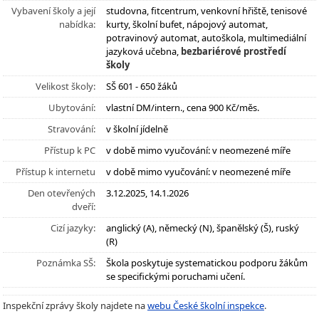
Vybavení školy a její
studovna, fitcentrum, venkovní hřiště, tenisové
nabídka:
kurty, školní bufet, nápojový automat,
potravinový automat, autoškola, multimediální
jazyková učebna,
bezbariérové prostředí
školy
Velikost školy:
SŠ 601 - 650 žáků
Ubytování:
vlastní DM/intern., cena 900 Kč/měs.
Stravování:
v školní jídelně
Přístup k PC
v době mimo vyučování: v neomezené míře
Přístup k internetu
v době mimo vyučování: v neomezené míře
Den otevřených
3.12.2025, 14.1.2026
dveří:
Cizí jazyky:
anglický (A), německý (N), španělský (Š), ruský
(R)
Poznámka SŠ:
Škola poskytuje systematickou podporu žákům
se specifickými poruchami učení.
Inspekční zprávy školy najdete na
webu České školní inspekce
.