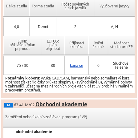
Počet povinných
Délka studia
Forma studia
Vyučované jazyky
cizích jazyků
4,0
Denní
2
A, N
LONI:
LETOS:
Přijímací
Roční
Možnost
přihlášení/plán
plán
zkouška
školné
studia pro ZP
přijmout
přijmout
Sluchově,
75 / 30
30
koná se
0
Tělesně
Poznámky k oboru:
výuka CAD/CAM, barmanský nebo someliérský kurz,
možnost získat řidičský průkaz skupiny B (zvýhodněně B), výměnné pobyty
v zahraničí, účast na mezinárodních projektech, část OV probíhá v reálném
pracovním prostředí.
Obchodní akademie
63-41-M/02
M
Zaměření nebo Školní vzdělávací program (ŠVP)
obchodní akademie