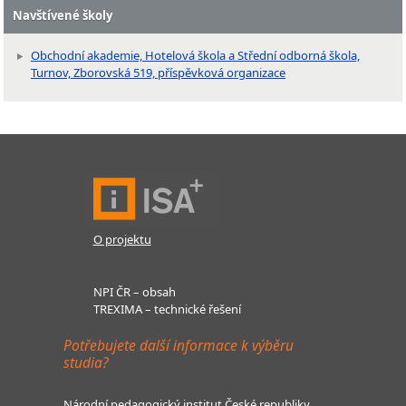
Navštívené školy
Obchodní akademie, Hotelová škola a Střední odborná škola,
Turnov, Zborovská 519, příspěvková organizace
O projektu
NPI ČR – obsah
TREXIMA – technické řešení
Potřebujete další informace k výběru
studia?
Národní pedagogický institut České republiky