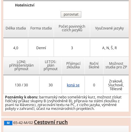
Hotelnictví
porovnat
Počet povinných
Délka studia
Forma studia
Vyučované jazyky
cizích jazyků
4,0
Denní
3
A, N, Š, R
LONI:
LETOS:
Přijímací
Roční
Možnost
přihlášení/plán
plán
zkouška
školné
studia pro ZP
přijmout
přijmout
Zrakově,
130 / 30
30
koná se
0
Sluchově,
Tělesně
Poznámky k oboru:
barmanský nebo someliérský kurz, možnost získat
řidičský průkaz skupiny B (zvýhodněně B), příprava na státní zkoušku z
psaní na klávesnici, zpracování textu na PC, z cizího jazyka, výměnné
pobyty v zahraničí, účast na mezinárodních projektech.
Cestovní ruch
65-42-M/02
M