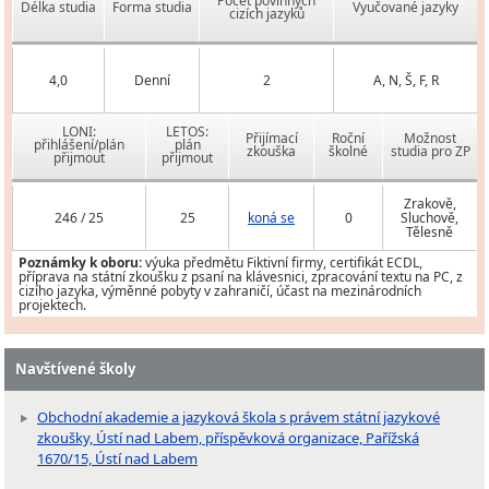
Počet povinných
Délka studia
Forma studia
Vyučované jazyky
cizích jazyků
4,0
Denní
2
A, N, Š, F, R
LONI:
LETOS:
Přijímací
Roční
Možnost
přihlášení/plán
plán
zkouška
školné
studia pro ZP
přijmout
přijmout
Zrakově,
246 / 25
25
koná se
0
Sluchově,
Tělesně
Poznámky k oboru:
výuka předmětu Fiktivní firmy, certifikát ECDL,
příprava na státní zkoušku z psaní na klávesnici, zpracování textu na PC, z
cizího jazyka, výměnné pobyty v zahraničí, účast na mezinárodních
projektech.
Navštívené školy
Obchodní akademie a jazyková škola s právem státní jazykové
zkoušky, Ústí nad Labem, příspěvková organizace, Pařížská
1670/15, Ústí nad Labem