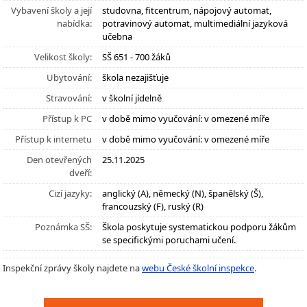
Vybavení školy a její
studovna, fitcentrum, nápojový automat,
nabídka:
potravinový automat, multimediální jazyková
učebna
Velikost školy:
SŠ 651 - 700 žáků
Ubytování:
škola nezajišťuje
Stravování:
v školní jídelně
Přístup k PC
v době mimo vyučování: v omezené míře
Přístup k internetu
v době mimo vyučování: v omezené míře
Den otevřených
25.11.2025
dveří:
Cizí jazyky:
anglický (A), německý (N), španělský (Š),
francouzský (F), ruský (R)
Poznámka SŠ:
Škola poskytuje systematickou podporu žákům
se specifickými poruchami učení.
Inspekční zprávy školy najdete na
webu České školní inspekce
.