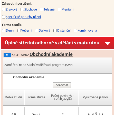
Zdravotní postižení
:
Zrakové
Sluchové
Tělesné
Mentální
Specifické poruchy učení
Forma studia
:
Denní
Večerní
Dálková
Distanční
Kombinovaná
Úplné střední odborné vzdělání s maturitou
Obchodní akademie
63-41-M/02
M
Zaměření nebo Školní vzdělávací program (ŠVP)
Obchodní akademie
porovnat
Počet povinných
Délka studia
Forma studia
Vyučované jazyky
cizích jazyků
4,0
Denní
2
A, N, Š, F, R