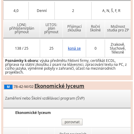
4,0
Denní
2
A, N, Š, F, R
LONI:
LETOS:
Přijímací
Roční
Možnost
přihlášení/plán
plán
zkouška
školné
studia pro ZP
přijmout
přijmout
Zrakově,
138 / 25
25
koná se
0
Sluchově,
Tělesně
Poznámky k oboru:
výuka předmětu Fiktivní firmy, certifikát ECDL,
příprava na státní zkoušku z psaní na klávesnici, zpracování textu na PC, z
cizího jazyka, výměnné pobyty v zahraničí, účast na mezinárodních
projektech.
Ekonomické lyceum
78-42-M/02
M
Zaměření nebo Školní vzdělávací program (ŠVP)
Ekonomické lyceum
porovnat