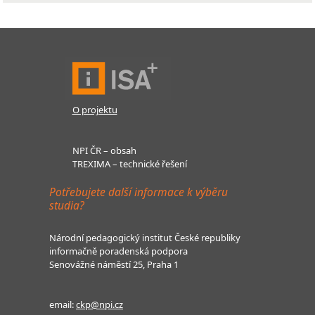
O projektu
NPI ČR – obsah
TREXIMA – technické řešení
Potřebujete další informace k výběru
studia?
Národní pedagogický institut České republiky
informačně poradenská podpora
Senovážné náměstí 25, Praha 1
email:
ckp@npi.cz