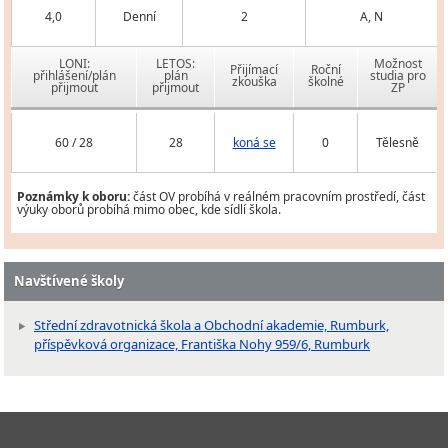
4,0
Denní
2
A, N
LONI:
LETOS:
Možnost
Přijímací
Roční
přihlášení/plán
plán
studia pro
zkouška
školné
přijmout
přijmout
ZP
60 / 28
28
koná se
0
Tělesně
Poznámky k oboru:
část OV probíhá v reálném pracovním prostředí, část
výuky oborů probíhá mimo obec, kde sídlí škola.
Navštívené školy
Střední zdravotnická škola a Obchodní akademie, Rumburk,
příspěvková organizace, Františka Nohy 959/6, Rumburk