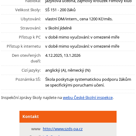
nabídka:
jazyková učebna, zájmový kroužek Filmový klub
Velikost školy:
SŠ 151 - 200 žáků
Ubytování:
vlastní DM/intern., cena 1200 Kč/měs.
Stravování:
v školní jídelně
Přístup k PC
v době mimo vyučování: v omezené míře
Přístup k internetu
v době mimo vyučování: v omezené míře
Den otevřených
4.12.2025, 13.1.2026
dveří:
Cizí jazyky:
anglický (A), německý (N)
Poznámka SŠ:
Škola poskytuje systematickou podporu žákům
se specifickými poruchami učení.
Inspekční zprávy školy najdete na
webu České školní inspekce
.
Kontakt
www
http://www.szds-oa.cz