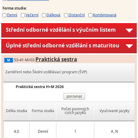
Forma studia
:
Denní
Večerní
Dálková
Distanční
Kombinovaná
Střední odborné vzdělání s výučním listem
Úplné střední odborné vzdělání s maturitou
Praktická sestra
53-41-M/03
M
Zaměření nebo Školní vzdělávací program (ŠVP)
Praktická sestra H+M 2026
porovnat
Počet povinných
Délka studia
Forma studia
Vyučované jazyky
cizích jazyků
4,0
Denní
1
A, N