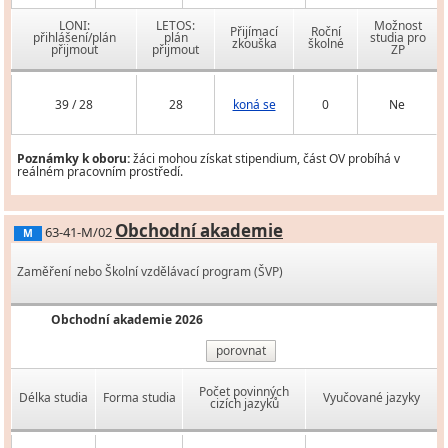
LONI:
LETOS:
Možnost
Přijímací
Roční
přihlášení/plán
plán
studia pro
zkouška
školné
přijmout
přijmout
ZP
39 / 28
28
koná se
0
Ne
Poznámky k oboru:
žáci mohou získat stipendium, část OV probíhá v
reálném pracovním prostředí.
Obchodní akademie
63-41-M/02
M
Zaměření nebo Školní vzdělávací program (ŠVP)
Obchodní akademie 2026
porovnat
Počet povinných
Délka studia
Forma studia
Vyučované jazyky
cizích jazyků