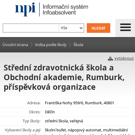
Úvodní strana
Volba podle školy
Škola
vytisknout
Střední zdravotnická škola a
Obchodní akademie, Rumburk,
příspěvková organizace
Adresa:
Františka Nohy 959/6, Rumburk, 40801
Okres:
Děčín
Typ školy:
střední škola, veřejná
Vybavení školy a její
školní bufet, nápojový automat, multimediální