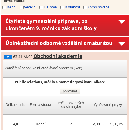
Forma studia
:
Denní
Večerní
Dálková
Distanční
Kombinovaná
Čtyřletá gymnaziální příprava, po
ukončeném 9. ročníku základní školy
Úplné střední odborné vzdělání s maturitou
Obchodní akademie
63-41-M/02
M
Zaměření nebo Školní vzdělávací program (ŠVP)
Public relations, média a marketingová komunikace
porovnat
Počet povinných
Délka studia
Forma studia
Vyučované jazyky
cizích jazyků
4,0
Denní
2
A, N, Š, F, R, I, L, Po