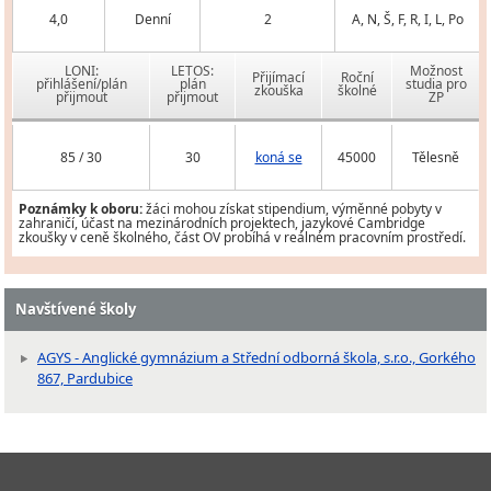
4,0
Denní
2
A, N, Š, F, R, I, L, Po
LONI:
LETOS:
Možnost
Přijímací
Roční
přihlášení/plán
plán
studia pro
zkouška
školné
přijmout
přijmout
ZP
85 / 30
30
koná se
45000
Tělesně
Poznámky k oboru:
žáci mohou získat stipendium, výměnné pobyty v
zahraničí, účast na mezinárodních projektech, jazykové Cambridge
zkoušky v ceně školného, část OV probíhá v reálném pracovním prostředí.
Navštívené školy
AGYS - Anglické gymnázium a Střední odborná škola, s.r.o., Gorkého
867, Pardubice