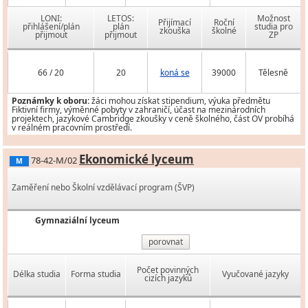
LONI:
LETOS:
Možnost
Přijímací
Roční
přihlášení/plán
plán
studia pro
zkouška
školné
přijmout
přijmout
ZP
66 / 20
20
koná se
39000
Tělesně
Poznámky k oboru:
žáci mohou získat stipendium, výuka předmětu
Fiktivní firmy, výměnné pobyty v zahraničí, účast na mezinárodních
projektech, jazykové Cambridge zkoušky v ceně školného, část OV probíhá
v reálném pracovním prostředí.
Ekonomické lyceum
78-42-M/02
M
Zaměření nebo Školní vzdělávací program (ŠVP)
Gymnaziální lyceum
porovnat
Počet povinných
Délka studia
Forma studia
Vyučované jazyky
cizích jazyků