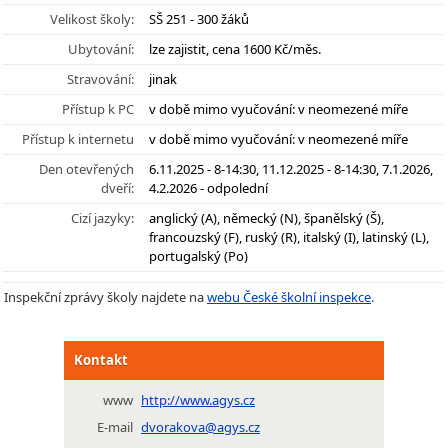
Velikost školy:
SŠ 251 - 300 žáků
Ubytování:
lze zajistit, cena 1600 Kč/měs.
Stravování:
jinak
Přístup k PC
v době mimo vyučování: v neomezené míře
Přístup k internetu
v době mimo vyučování: v neomezené míře
Den otevřených
6.11.2025 - 8-14:30, 11.12.2025 - 8-14:30, 7.1.2026,
dveří:
4.2.2026 - odpolední
Cizí jazyky:
anglický (A), německý (N), španělský (Š),
francouzský (F), ruský (R), italský (I), latinský (L),
portugalský (Po)
Inspekční zprávy školy najdete na
webu České školní inspekce
.
Kontakt
www
http://www.agys.cz
E-mail
dvorakova@agys.cz