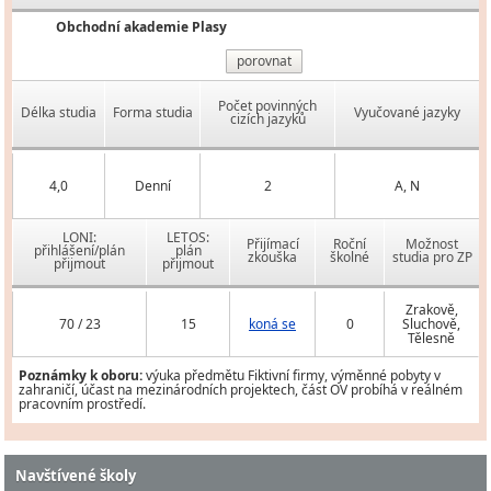
Obchodní akademie Plasy
porovnat
Počet povinných
Délka studia
Forma studia
Vyučované jazyky
cizích jazyků
4,0
Denní
2
A, N
LONI:
LETOS:
Přijímací
Roční
Možnost
přihlášení/plán
plán
zkouška
školné
studia pro ZP
přijmout
přijmout
Zrakově,
70 / 23
15
koná se
0
Sluchově,
Tělesně
Poznámky k oboru:
výuka předmětu Fiktivní firmy, výměnné pobyty v
zahraničí, účast na mezinárodních projektech, část OV probíhá v reálném
pracovním prostředí.
Navštívené školy