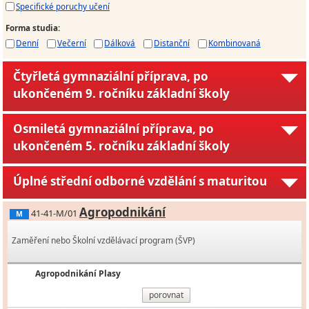
Specifické poruchy učení
Forma studia
:
Denní
Večerní
Dálková
Distanční
Kombinovaná
Čtyřletá gymnaziální příprava, po
ukončeném 9. ročníku základní školy
Osmiletá gymnaziální příprava, po
ukončeném 5. ročníku základní školy
Úplné střední odborné vzdělání s maturitou
Agropodnikání
41-41-M/01
M
Zaměření nebo Školní vzdělávací program (ŠVP)
Agropodnikání Plasy
porovnat