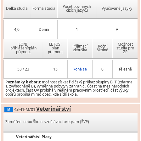
Počet povinných
Délka studia
Forma studia
Vyučované jazyky
cizích jazyků
4,0
Denní
1
A
LONI:
LETOS:
Možnost
Přijímací
Roční
přihlášení/plán
plán
studia pro
zkouška
školné
přijmout
přijmout
ZP
58 / 23
15
koná se
0
Tělesně
Poznámky k oboru:
možnost získat řidičský průkaz skupiny B, T (zdarma
T, zvýhodněně B), výměnné pobyty v zahraničí, účast na mezinárodních
projektech, část OV probíhá v reálném pracovním prostředí, část výuky
oborů probíhá mimo obec, kde sídlí škola.
Veterinářství
43-41-M/01
M
Zaměření nebo Školní vzdělávací program (ŠVP)
Veterinářství Plasy