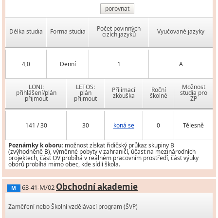
porovnat
Počet povinných
Délka studia
Forma studia
Vyučované jazyky
cizích jazyků
4,0
Denní
1
A
LONI:
LETOS:
Možnost
Přijímací
Roční
přihlášení/plán
plán
studia pro
zkouška
školné
přijmout
přijmout
ZP
141 / 30
30
koná se
0
Tělesně
Poznámky k oboru:
možnost získat řidičský průkaz skupiny B
(zvýhodněně B), výměnné pobyty v zahraničí, účast na mezinárodních
projektech, část OV probíhá v reálném pracovním prostředí, část výuky
oborů probíhá mimo obec, kde sídlí škola.
Obchodní akademie
63-41-M/02
M
Zaměření nebo Školní vzdělávací program (ŠVP)