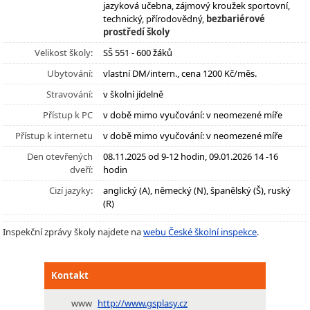
jazyková učebna, zájmový kroužek sportovní,
technický, přírodovědný,
bezbariérové
prostředí školy
Velikost školy:
SŠ 551 - 600 žáků
Ubytování:
vlastní DM/intern., cena 1200 Kč/měs.
Stravování:
v školní jídelně
Přístup k PC
v době mimo vyučování: v neomezené míře
Přístup k internetu
v době mimo vyučování: v neomezené míře
Den otevřených
08.11.2025 od 9-12 hodin, 09.01.2026 14 -16
dveří:
hodin
Cizí jazyky:
anglický (A), německý (N), španělský (Š), ruský
(R)
Inspekční zprávy školy najdete na
webu České školní inspekce
.
Kontakt
www
http://www.gsplasy.cz