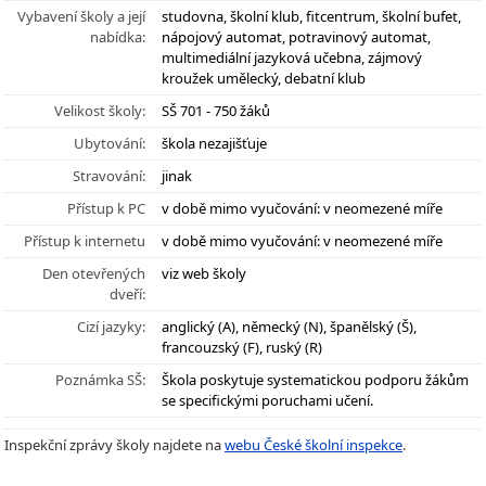
Vybavení školy a její
studovna, školní klub, fitcentrum, školní bufet,
nabídka:
nápojový automat, potravinový automat,
multimediální jazyková učebna, zájmový
kroužek umělecký, debatní klub
Velikost školy:
SŠ 701 - 750 žáků
Ubytování:
škola nezajišťuje
Stravování:
jinak
Přístup k PC
v době mimo vyučování: v neomezené míře
Přístup k internetu
v době mimo vyučování: v neomezené míře
Den otevřených
viz web školy
dveří:
Cizí jazyky:
anglický (A), německý (N), španělský (Š),
francouzský (F), ruský (R)
Poznámka SŠ:
Škola poskytuje systematickou podporu žákům
se specifickými poruchami učení.
Inspekční zprávy školy najdete na
webu České školní inspekce
.