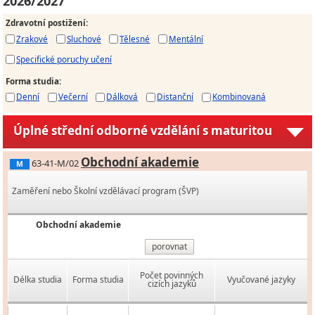
2026/2027
Zdravotní postižení
:
Zrakové
Sluchové
Tělesné
Mentální
Specifické poruchy učení
Forma studia
:
Denní
Večerní
Dálková
Distanční
Kombinovaná
Úplné střední odborné vzdělání s maturitou
Obchodní akademie
63-41-M/02
M
Zaměření nebo Školní vzdělávací program (ŠVP)
Obchodní akademie
porovnat
Počet povinných
Délka studia
Forma studia
Vyučované jazyky
cizích jazyků