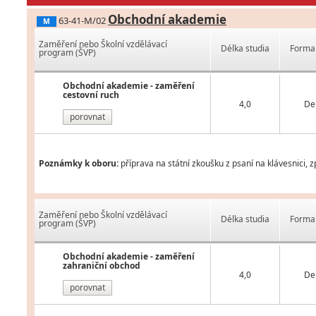
Obchodní akademie
63-41-M/02
M
Zaměření nebo Školní vzdělávací
Délka studia
Forma 
program (ŠVP)
Obchodní akademie - zaměření
cestovní ruch
4,0
De
porovnat
Poznámky k oboru:
příprava na státní zkoušku z psaní na klávesnici, 
Zaměření nebo Školní vzdělávací
Délka studia
Forma 
program (ŠVP)
Obchodní akademie - zaměření
zahraniční obchod
4,0
De
porovnat