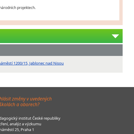
inárodních projektech.
áměstí 1200/15, Jablonec nad Nisou
hlásit změny v uvedených
 školách a oborech?
agogický institut České republiky
tření, analýz a výzkumu
áměstí 25, Praha 1