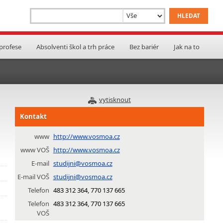
 profese
Absolventi škol a trh práce
Bez bariér
Jak na to
vytisknout
Kontakt
www
http://www.vosmoa.cz
www VOŠ
http://www.vosmoa.cz
E-mail
studijni@vosmoa.cz
E-mail VOŠ
studijni@vosmoa.cz
Telefon
483 312 364, 770 137 665
Telefon
483 312 364, 770 137 665
VOŠ