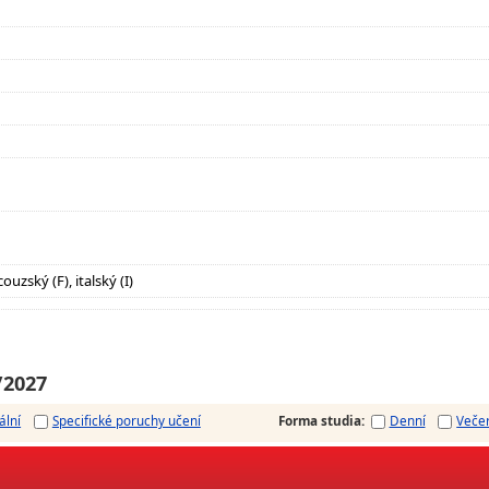
ouzský (F), italský (I)
/2027
ální
Specifické poruchy učení
Forma studia
:
Denní
Veče