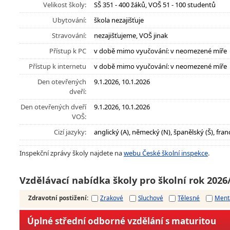
Velikost školy:
SŠ 351 - 400 žáků, VOŠ 51 - 100 studentů
Ubytování:
škola nezajišťuje
Stravování:
nezajišťujeme, VOŠ jinak
Přístup k PC
v době mimo vyučování: v neomezené míře
Přístup k internetu
v době mimo vyučování: v neomezené míře
Den otevřených
9.1.2026, 10.1.2026
dveří:
Den otevřených dveří
9.1.2026, 10.1.2026
VOŠ:
Cizí jazyky:
anglický (A), německý (N), španělský (Š), franc
Inspekční zprávy školy najdete na
webu České školní inspekce
.
Vzdělávací nabídka školy pro školní rok 2026
Zdravotní postižení
:
Zrakové
Sluchové
Tělesné
Ment
Úplné střední odborné vzdělání s maturitou