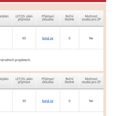
í/plán
LETOS: plán
Přijímací
Roční
Možnost
přijmout
zkouška
školné
studia pro ZP
60
koná se
0
Ne
inárodních projektech.
í/plán
LETOS: plán
Přijímací
Roční
Možnost
přijmout
zkouška
školné
studia pro ZP
30
koná se
0
Ne