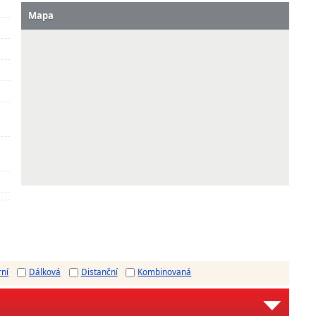
Mapa
rní
Dálková
Distanční
Kombinovaná