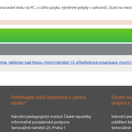
zpracování textu na PC, z cizího jazyka, výměnné pobyty v zahraničí, účast na mez
e, Jablonec nad Nisou, Horní náměstí 15, příspěvková organizace, Horní n
Potřebujete další informace k výběru
Chcete na
studia?
údajích o
Národní pedagogický institut České republiky
Národní ped
informačně poradenská podpora
oddělení še
Senovážné náměstí 25, Praha 1
Senovážné n