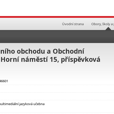
Úvodní strana
Obory, školy a
dního obchodu a Obchodní
 Horní náměstí 15, příspěvková
 46601
multimediální jazyková učebna