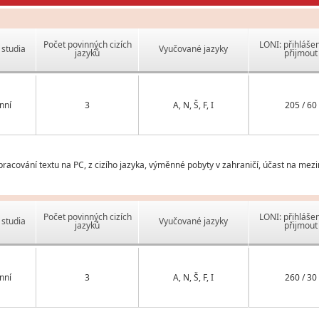
Počet povinných cizích
LONI: přihlášen
studia
Vyučované jazyky
jazyků
přijmout
nní
3
A, N, Š, F, I
205 / 60
zpracování textu na PC, z cizího jazyka, výměnné pobyty v zahraničí, účast na mez
Počet povinných cizích
LONI: přihlášen
studia
Vyučované jazyky
jazyků
přijmout
nní
3
A, N, Š, F, I
260 / 30