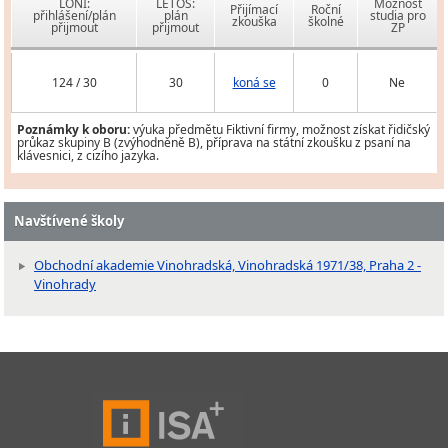
LONI:
LETOS:
Možnost
Přijímací
Roční
přihlášení/plán
plán
studia pro
zkouška
školné
přijmout
přijmout
ZP
124 / 30
30
koná se
0
Ne
Poznámky k oboru:
výuka předmětu Fiktivní firmy, možnost získat řidičský
průkaz skupiny B (zvýhodněně B), příprava na státní zkoušku z psaní na
klávesnici, z cizího jazyka.
Navštívené školy
Obchodní akademie Vinohradská, Vinohradská 1971/38, Praha 2 -
Vinohrady