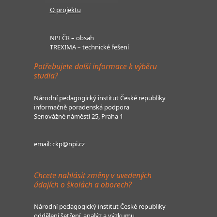
O projektu
NPI ČR – obsah
TREXIMA – technické řešení
Potřebujete další informace k výběru
studia?
Národní pedagogický institut České republiky
informačně poradenská podpora
Senovážné náměstí 25, Praha 1
email:
ckp@npi.cz
Chcete nahlásit změny v uvedených
údajích o školách a oborech?
Národní pedagogický institut České republiky
oddělení šetření, analýz a výzkumu