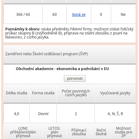
366 / 60
60
koná se
0
Ne
Poznámky k oboru:
výuka předmětu Fiktivní firmy, možnost získat řidičský
průkaz skupiny B (zvýhodněně B), příprava na státní zkoušku z psaní na
klávesnici, z cizího jazyka.
Zaměření nebo Školní vzdělávací program (ŠVP)
Obchodní akademie - ekonomika a podnikání v EU
porovnat
Počet povinných
Délka studia
Forma studia
Vyučované jazyky
cizích jazyků
4,0
Denní
2
A, N, Š, R
LONI:
LETOS:
Možnost
Přijímací
Roční
přihlášení/plán
plán
studia pro
zkouška
školné
přijmout
přijmout
ZP