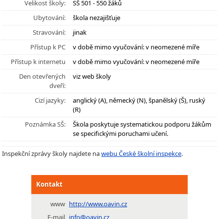
Velikost školy:
SŠ 501 - 550 žáků
Ubytování:
škola nezajišťuje
Stravování:
jinak
Přístup k PC
v době mimo vyučování: v neomezené míře
Přístup k internetu
v době mimo vyučování: v neomezené míře
Den otevřených
viz web školy
dveří:
Cizí jazyky:
anglický (A), německý (N), španělský (Š), ruský
(R)
Poznámka SŠ:
Škola poskytuje systematickou podporu žákům
se specifickými poruchami učení.
Inspekční zprávy školy najdete na
webu České školní inspekce
.
Kontakt
www
http://www.oavin.cz
E-mail
info@oavin.cz