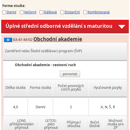
Forma studia
:
Denní
Večerní
Dálková
Distanční
Kombinovaná
Úplné střední odborné vzdělání s maturitou
Obchodní akademie
63-41-M/02
M
Zaměření nebo Školní vzdělávací program (ŠVP)
Obchodní akademie - cestovní ruch
porovnat
Počet povinných
Délka studia
Forma studia
Vyučované jazyky
cizích jazyků
4,0
Denní
2
A, N, Š, R
LONI:
LETOS:
Možnost
Přijímací
Roční
přihlášení/plán
plán
studia pro
zkouška
školné
přijmout
přijmout
ZP