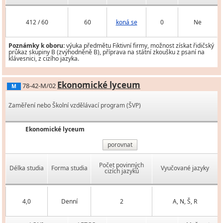
412 / 60
60
koná se
0
Ne
Poznámky k oboru:
výuka předmětu Fiktivní firmy, možnost získat řidičský
průkaz skupiny B (zvýhodněně B), příprava na státní zkoušku z psaní na
klávesnici, z cizího jazyka.
Ekonomické lyceum
78-42-M/02
M
Zaměření nebo Školní vzdělávací program (ŠVP)
Ekonomické lyceum
porovnat
Počet povinných
Délka studia
Forma studia
Vyučované jazyky
cizích jazyků
4,0
Denní
2
A, N, Š, R