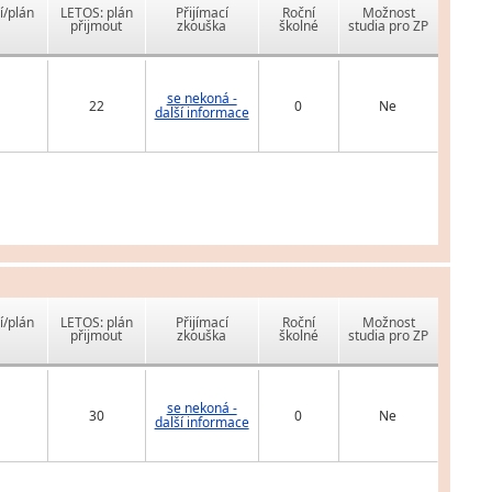
í/plán
LETOS: plán
Přijímací
Roční
Možnost
přijmout
zkouška
školné
studia pro ZP
se nekoná -
22
0
Ne
další informace
í/plán
LETOS: plán
Přijímací
Roční
Možnost
přijmout
zkouška
školné
studia pro ZP
se nekoná -
30
0
Ne
další informace