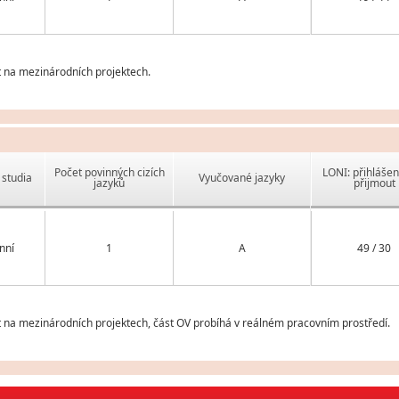
t na mezinárodních projektech.
Počet povinných cizích
LONI: přihlášen
studia
Vyučované jazyky
jazyků
přijmout
nní
1
A
49 / 30
t na mezinárodních projektech, část OV probíhá v reálném pracovním prostředí.