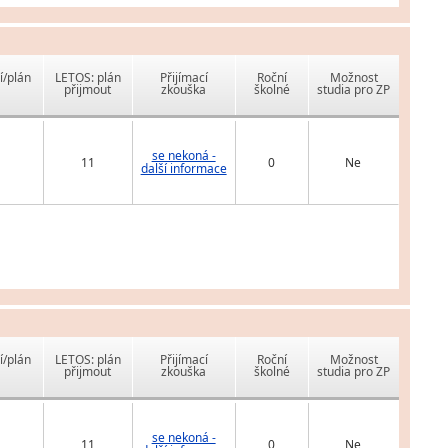
í/plán
LETOS: plán
Přijímací
Roční
Možnost
přijmout
zkouška
školné
studia pro ZP
se nekoná -
11
0
Ne
další informace
í/plán
LETOS: plán
Přijímací
Roční
Možnost
přijmout
zkouška
školné
studia pro ZP
se nekoná -
11
0
Ne