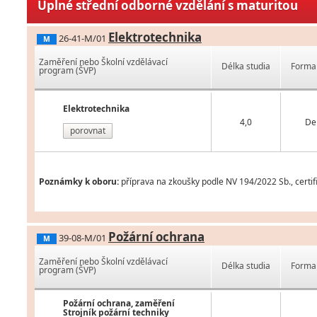
Úplné střední odborné vzdělání s maturitou
Elektrotechnika
26-41-M/01
M
Zaměření nebo Školní vzdělávací
Délka studia
Forma 
program (ŠVP)
Elektrotechnika
4,0
De
porovnat
Poznámky k oboru:
příprava na zkoušky podle NV 194/2022 Sb., certif
Požární ochrana
39-08-M/01
M
Zaměření nebo Školní vzdělávací
Délka studia
Forma 
program (ŠVP)
Požární ochrana, zaměření
Strojník požární techniky