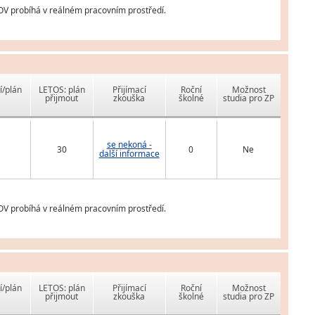
 OV probíhá v reálném pracovním prostředí.
í/plán
LETOS: plán
Přijímací
Roční
Možnost
přijmout
zkouška
školné
studia pro ZP
se nekoná -
30
0
Ne
další informace
 OV probíhá v reálném pracovním prostředí.
í/plán
LETOS: plán
Přijímací
Roční
Možnost
přijmout
zkouška
školné
studia pro ZP