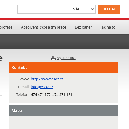
 profese
Absolventi škol a trh práce
Bez bariér
Jak na to
e
vytisknout
Kontakt
www
http://www.esoz.cz
E-mail
info@esoz.cz
Telefon
474 471 172, 474 471 121
Mapa