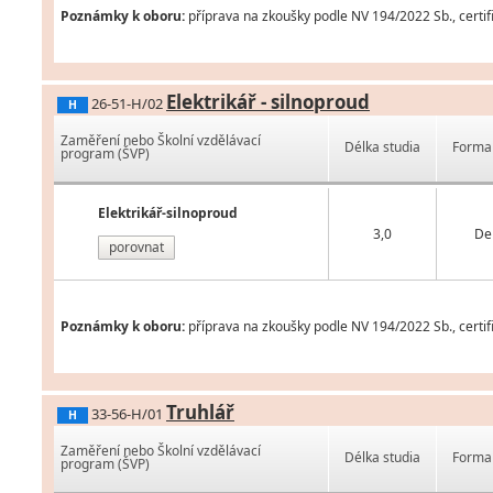
Poznámky k oboru:
příprava na zkoušky podle NV 194/2022 Sb., certif
Elektrikář - silnoproud
26-51-H/02
H
Zaměření nebo Školní vzdělávací
Délka studia
Forma 
program (ŠVP)
Elektrikář-silnoproud
3,0
De
porovnat
Poznámky k oboru:
příprava na zkoušky podle NV 194/2022 Sb., certif
Truhlář
33-56-H/01
H
Zaměření nebo Školní vzdělávací
Délka studia
Forma 
program (ŠVP)