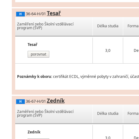
Tesař
36-64-H/01
H
Zaměření nebo Školní vzdělávací
Délka studia
Forma 
program (ŠVP)
Tesař
3,0
De
porovnat
Poznámky k oboru:
certifikát ECDL, výměnné pobyty v zahraničí, účas
Zedník
36-67-H/01
H
Zaměření nebo Školní vzdělávací
Délka studia
Forma 
program (ŠVP)
Zedník
3,0
De