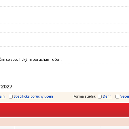
ům se specifickými poruchami učení.
/2027
ální
Specifické poruchy učení
Forma studia
:
Denní
Veče