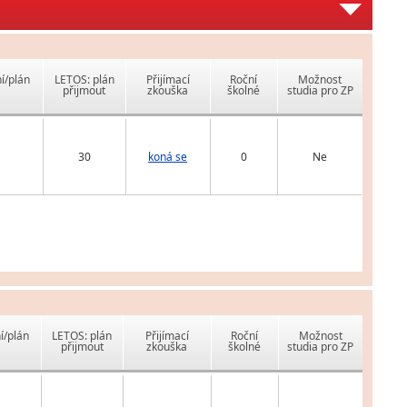
í/plán
LETOS: plán
Přijímací
Roční
Možnost
přijmout
zkouška
školné
studia pro ZP
30
koná se
0
Ne
í/plán
LETOS: plán
Přijímací
Roční
Možnost
přijmout
zkouška
školné
studia pro ZP