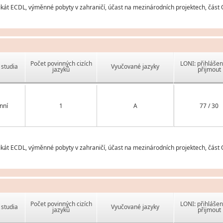
ikát ECDL, výměnné pobyty v zahraničí, účast na mezinárodních projektech, část
Počet povinných cizích
LONI: přihlášen
studia
Vyučované jazyky
jazyků
přijmout
nní
1
A
77 / 30
ikát ECDL, výměnné pobyty v zahraničí, účast na mezinárodních projektech, část
Počet povinných cizích
LONI: přihlášen
studia
Vyučované jazyky
jazyků
přijmout