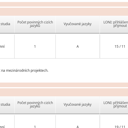
Počet povinných cizích
LONI: přihlášen
studia
Vyučované jazyky
jazyků
přijmout
nní
1
A
15 / 11
t na mezinárodních projektech.
Počet povinných cizích
LONI: přihlášen
studia
Vyučované jazyky
jazyků
přijmout
nní
1
A
19 / 11