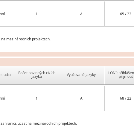
nní
1
A
65 / 22
t na mezinárodních projektech.
Počet povinných cizích
LONI: přihlášen
studia
Vyučované jazyky
jazyků
přijmout
nní
1
A
68 / 22
 zahraničí, účast na mezinárodních projektech.