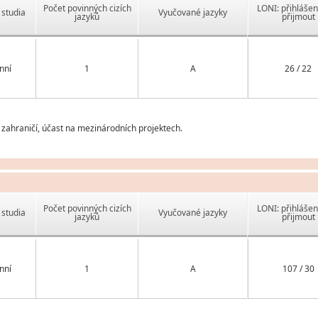
Počet povinných cizích
LONI: přihlášen
studia
Vyučované jazyky
jazyků
přijmout
nní
1
A
26 / 22
 zahraničí, účast na mezinárodních projektech.
Počet povinných cizích
LONI: přihlášen
studia
Vyučované jazyky
jazyků
přijmout
nní
1
A
107 / 30