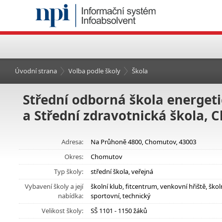
Úvodní strana
Volba podle školy
Škola
Střední odborná škola energet
a Střední zdravotnická škola,
Adresa:
Na Průhoně 4800, Chomutov, 43003
Okres:
Chomutov
Typ školy:
střední škola, veřejná
Vybavení školy a její
školní klub, fitcentrum, venkovní hřiště, š
nabídka:
sportovní, technický
Velikost školy:
SŠ 1101 - 1150 žáků