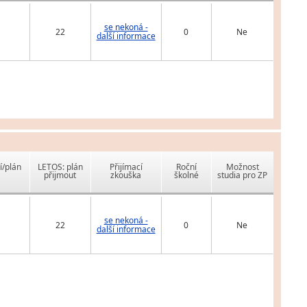
se nekoná -
22
0
Ne
další informace
í/plán
LETOS: plán
Přijímací
Roční
Možnost
přijmout
zkouška
školné
studia pro ZP
se nekoná -
22
0
Ne
další informace