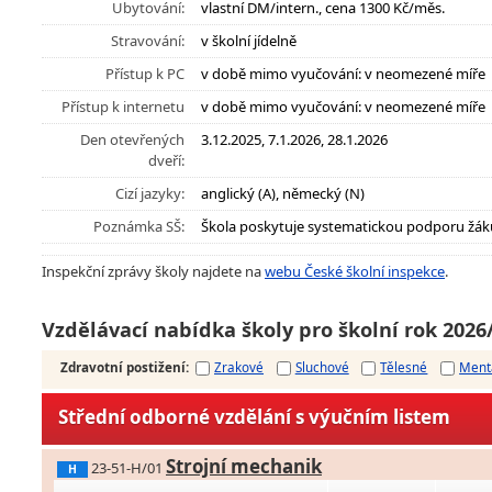
Ubytování:
vlastní DM/intern., cena 1300 Kč/měs.
Stravování:
v školní jídelně
Přístup k PC
v době mimo vyučování: v neomezené míře
Přístup k internetu
v době mimo vyučování: v neomezené míře
Den otevřených
3.12.2025, 7.1.2026, 28.1.2026
dveří:
Cizí jazyky:
anglický (A), německý (N)
Poznámka SŠ:
Škola poskytuje systematickou podporu žák
Inspekční zprávy školy najdete na
webu České školní inspekce
.
Vzdělávací nabídka školy pro školní rok 2026
Zdravotní postižení
:
Zrakové
Sluchové
Tělesné
Ment
Střední odborné vzdělání s výučním listem
Strojní mechanik
23-51-H/01
H