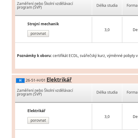
Zaměření nebo Školní vzdělávací
Délka studia
Forma 
program (ŠVP)
Strojní mechanik
3,0
De
porovnat
Poznámky k oboru:
certifikát ECDL, svářečský kurz, výměnné pobyty v
Elektrikář
26-51-H/01
H
Zaměření nebo Školní vzdělávací
Délka studia
Forma 
program (ŠVP)
Elektrikář
3,0
De
porovnat