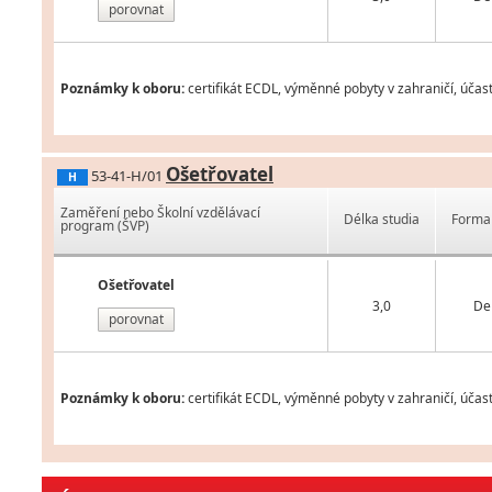
porovnat
Poznámky k oboru:
certifikát ECDL, výměnné pobyty v zahraničí, účas
Ošetřovatel
53-41-H/01
H
Zaměření nebo Školní vzdělávací
Délka studia
Forma 
program (ŠVP)
Ošetřovatel
3,0
De
porovnat
Poznámky k oboru:
certifikát ECDL, výměnné pobyty v zahraničí, účas