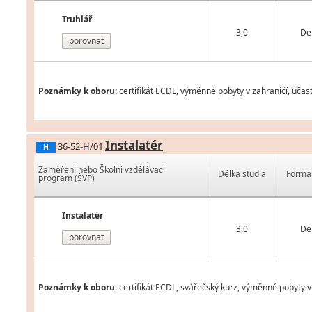
Truhlář
3,0
De
porovnat
Poznámky k oboru:
certifikát ECDL, výměnné pobyty v zahraničí, účas
Instalatér
36-52-H/01
H
Zaměření nebo Školní vzdělávací
Délka studia
Forma 
program (ŠVP)
Instalatér
3,0
De
porovnat
Poznámky k oboru:
certifikát ECDL, svářečský kurz, výměnné pobyty v