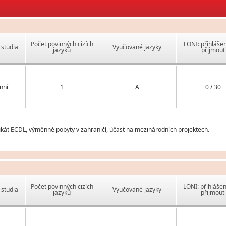
Počet povinných cizích
LONI: přihlášen
studia
Vyučované jazyky
jazyků
přijmout
nní
1
A
0 / 30
ikát ECDL, výměnné pobyty v zahraničí, účast na mezinárodních projektech.
Počet povinných cizích
LONI: přihlášen
studia
Vyučované jazyky
jazyků
přijmout