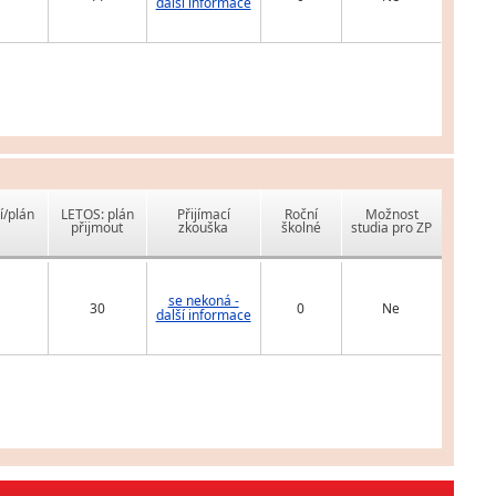
další informace
í/plán
LETOS: plán
Přijímací
Roční
Možnost
přijmout
zkouška
školné
studia pro ZP
se nekoná -
30
0
Ne
další informace