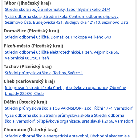
Tábor (Jihočeský kraj)
Střední škola spojů a informatiky, Tábor, Bydlinského 2474
Vyšší odborná škola, Střední škola, Centrum odborné přípravy,
Sezimovo Ústí, Budějovická 421, Budějovická 421/10, Sezimovo Ústí
Domažlice (Plzeňský kraj)
Střední odborné učiliště, Domažlice, Prokopa Velikého 640
Plzeň-město (Plzeňský kraj)
Střední odborné učiliště elektrotechnické, Plzeň, Vejprnická 56,
Vejprnická 663/56, Plzeň
Tachov (Plzeňský kraj)
Střední průmyslová škola, Tachov, Světce 1
Cheb (Karlovarský kraj)
Integrovaná střední škola Cheb, příspěvková organizace, Obrněné
brigády 2258/6, Cheb
Děčín (Ústecký kraj)
Střední průmyslová škola TOS VARNSDORF s.r.o., Říční 1774, Varnsdorf
Vyšší odborná škola, Střední průmyslová škola a Střední odborná
škola, Varnsdorf, příspěvková organizace, Bratislavská 2166, Varnsdorf
Chomutov (Ústecký kraj)
Střední odborná škola energetická a stavební, Obchodní akademie a