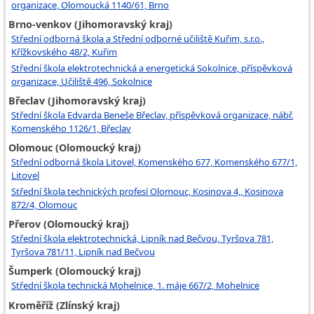
organizace, Olomoucká 1140/61, Brno
Brno-venkov (Jihomoravský kraj)
Střední odborná škola a Střední odborné učiliště Kuřim, s.r.o.,
Křížkovského 48/2, Kuřim
Střední škola elektrotechnická a energetická Sokolnice, příspěvková
organizace, Učiliště 496, Sokolnice
Břeclav (Jihomoravský kraj)
Střední škola Edvarda Beneše Břeclav, příspěvková organizace, nábř.
Komenského 1126/1, Břeclav
Olomouc (Olomoucký kraj)
Střední odborná škola Litovel, Komenského 677, Komenského 677/1,
Litovel
Střední škola technických profesí Olomouc, Kosinova 4,, Kosinova
872/4, Olomouc
Přerov (Olomoucký kraj)
Střední škola elektrotechnická, Lipník nad Bečvou, Tyršova 781,
Tyršova 781/11, Lipník nad Bečvou
Šumperk (Olomoucký kraj)
Střední škola technická Mohelnice, 1. máje 667/2, Mohelnice
Kroměříž (Zlínský kraj)