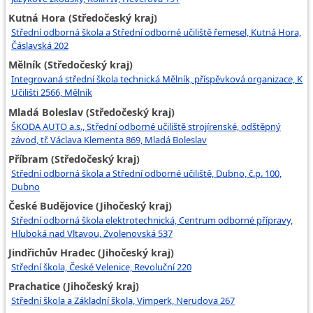
Kutná Hora (Středočeský kraj)
Střední odborná škola a Střední odborné učiliště řemesel, Kutná Hora,
Čáslavská 202
Mělník (Středočeský kraj)
Integrovaná střední škola technická Mělník, příspěvková organizace, K
Učilišti 2566, Mělník
Mladá Boleslav (Středočeský kraj)
ŠKODA AUTO a.s., Střední odborné učiliště strojírenské, odštěpný
závod, tř. Václava Klementa 869, Mladá Boleslav
Příbram (Středočeský kraj)
Střední odborná škola a Střední odborné učiliště, Dubno, č.p. 100,
Dubno
České Budějovice (Jihočeský kraj)
Střední odborná škola elektrotechnická, Centrum odborné přípravy,
Hluboká nad Vltavou, Zvolenovská 537
Jindřichův Hradec (Jihočeský kraj)
Střední škola, České Velenice, Revoluční 220
Prachatice (Jihočeský kraj)
Střední škola a Základní škola, Vimperk, Nerudova 267