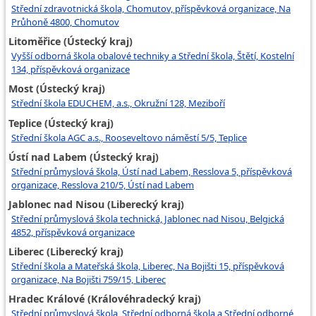
Střední zdravotnická škola, Chomutov, příspěvková organizace, Na
Průhoně 4800, Chomutov
Litoměřice (Ústecký kraj)
Vyšší odborná škola obalové techniky a Střední škola, Štětí, Kostelní
134, příspěvková organizace
Most (Ústecký kraj)
Střední škola EDUCHEM, a.s., Okružní 128, Meziboří
Teplice (Ústecký kraj)
Střední škola AGC a.s., Rooseveltovo náměstí 5/5, Teplice
Ústí nad Labem (Ústecký kraj)
Střední průmyslová škola, Ústí nad Labem, Resslova 5, příspěvková
organizace, Resslova 210/5, Ústí nad Labem
Jablonec nad Nisou (Liberecký kraj)
Střední průmyslová škola technická, Jablonec nad Nisou, Belgická
4852, příspěvková organizace
Liberec (Liberecký kraj)
Střední škola a Mateřská škola, Liberec, Na Bojišti 15, příspěvková
organizace, Na Bojišti 759/15, Liberec
Hradec Králové (Královéhradecký kraj)
Střední průmyslová škola, Střední odborná škola a Střední odborné