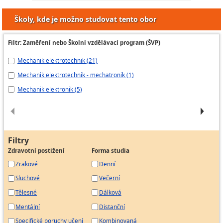
Školy, kde je možno studovat tento obor
Elektrotechnik kontrolor jakosti
Elektrotechnik mistr
Filtr: Zaměření nebo Školní vzdělávací program (ŠVP)
Elektrotechnik normovač
Elektrotechnik projektant
Mechanik elektrotechnik (21)
Za
Elektrotechnik technolog
Mechanik elektrotechnik - mechatronik (1)
Di
Elektrotechnik audiovizuálních komunikačních
Mechanik elektronik (5)
Me
prostředků a zařízení
Elektrotechnik pro slaboproud
Elektromechanik elektrotechnických zařízení
Elektrotechnik letadlových přístrojů
Filtry
Elektrotechnik měřících přístrojů
Zdravotní postižení
Forma studia
Elektrotechnik pro automatickou identifikaci
Zrakové
Denní
(RFID)
Sluchové
Večerní
Tělesné
Dálková
Elektrotechnik pro elektrické stroje, přístroje a
Mentální
Distanční
zařízení
Specifické poruchy učení
Kombinovaná
Elektrotechnik světlotechnických