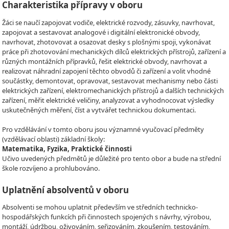
Charakteristika přípravy v oboru
Žáci se naučí zapojovat vodiče, elektrické rozvody, zásuvky, navrhovat,
zapojovat a sestavovat analogové i digitální elektronické obvody,
navrhovat, zhotovovat a osazovat desky s plošnými spoji, vykonávat
práce při zhotovování mechanických dílců elektrických přístrojů, zařízení a
různých montážních přípravků, řešit elektrické obvody, navrhovat a
realizovat náhradní zapojení těchto obvodů či zařízení a volit vhodné
součástky, demontovat, opravovat, sestavovat mechanismy nebo části
elektrických zařízení, elektromechanických přístrojů a dalších technických
zařízení, měřit elektrické veličiny, analyzovat a vyhodnocovat výsledky
uskutečněných měření, číst a vytvářet technickou dokumentaci.
Pro vzdělávání v tomto oboru jsou významné vyučovací předměty
(vzdělávací oblasti) základní školy:
Matematika, Fyzika, Praktické činnosti
Učivo uvedených předmětů je důležité pro tento obor a bude na střední
škole rozvíjeno a prohlubováno.
Uplatnění absolventů v oboru
Absolventi se mohou uplatnit především ve středních technicko-
hospodářských funkcích při činnostech spojených s návrhy, výrobou,
montáží, údržbou, oživováním, seřizováním, zkoušením, testováním,