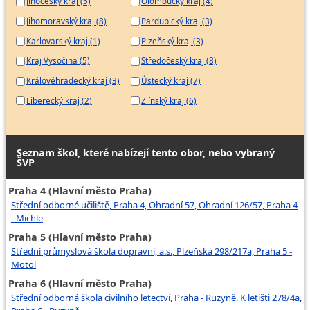
Jihočeský kraj (5)
Olomoucký kraj (4)
Odborný servisní pracovník výtahů
Jihomoravský kraj (8)
Pardubický kraj (3)
Zkušební technik výtahů
Karlovarský kraj (1)
Plzeňský kraj (3)
Servisní technik karotážních přístrojů
Kraj Vysočina (5)
Středočeský kraj (8)
Královéhradecký kraj (3)
Ústecký kraj (7)
Liberecký kraj (2)
Zlínský kraj (6)
Seznam škol, které nabízejí tento obor, nebo vybraný
ŠVP
Praha 4 (Hlavní město Praha)
Střední odborné učiliště, Praha 4, Ohradní 57, Ohradní 126/57, Praha 4
- Michle
Praha 5 (Hlavní město Praha)
Střední průmyslová škola dopravní, a.s., Plzeňská 298/217a, Praha 5 -
Motol
Praha 6 (Hlavní město Praha)
Střední odborná škola civilního letectví, Praha - Ruzyně, K letišti 278/4a,