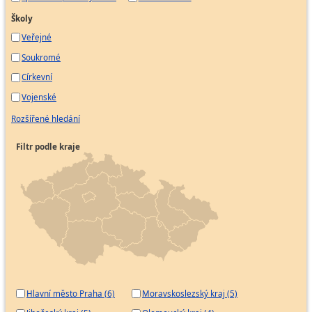
zabezpečovacích zařízení letišť
Školy
Elektrotechnik zkušebny elektrických strojů a
Veřejné
přístrojů
Soukromé
Mechatronik
Církevní
Revizní technik chladicích a klimatizačních
zařízení a tepelných čerpadel
Vojenské
Dispečer rozvodné elektrické soustavy
Rozšířené hledání
Technik energetického dispečinku
Technik měření v elektroenergetice
Filtr podle kraje
Technik provozu řídicí soustavy
Technik správy dat o sítích VN, NN
Technik údržby ochran
Kontrolor jakosti v energetice
Operátor bloku tepelné elektrárny
Technik provozu elektrárny
Technolog elektrárny
Vrchní inspektor - technik služeb
Hlavní město Praha (6)
Moravskoslezský kraj (5)
Zkušební technik letadel