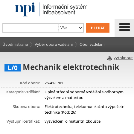
Úvodní strana
Výběr oboru vzdělání
Obor vzdělání
vytisknout
Mechanik elektrotechnik
L/0
Kód oboru:
26-41-L/01
Kategorie vzdělání:
Úplné střední odborné vzdělání s odborným
výcvikem a maturitou
Skupina oboru:
Elektrotechnika, telekomunikační a výpočetní
technika (Kód: 26)
Výstupní certifikát:
vysvědčení o maturitní zkoušce