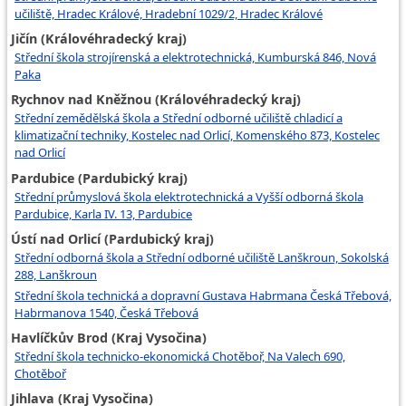
učiliště, Hradec Králové, Hradební 1029/2, Hradec Králové
Jičín (Královéhradecký kraj)
Střední škola strojírenská a elektrotechnická, Kumburská 846, Nová
Paka
Rychnov nad Kněžnou (Královéhradecký kraj)
Střední zemědělská škola a Střední odborné učiliště chladicí a
klimatizační techniky, Kostelec nad Orlicí, Komenského 873, Kostelec
nad Orlicí
Pardubice (Pardubický kraj)
Střední průmyslová škola elektrotechnická a Vyšší odborná škola
Pardubice, Karla IV. 13, Pardubice
Ústí nad Orlicí (Pardubický kraj)
Střední odborná škola a Střední odborné učiliště Lanškroun, Sokolská
288, Lanškroun
Střední škola technická a dopravní Gustava Habrmana Česká Třebová,
Habrmanova 1540, Česká Třebová
Havlíčkův Brod (Kraj Vysočina)
Střední škola technicko-ekonomická Chotěboř, Na Valech 690,
Chotěboř
Jihlava (Kraj Vysočina)