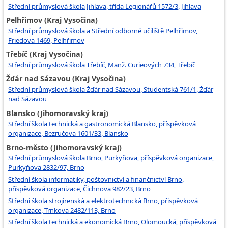
Střední průmyslová škola Jihlava, třída Legionářů 1572/3, Jihlava
Pelhřimov (Kraj Vysočina)
Střední průmyslová škola a Střední odborné učiliště Pelhřimov,
Friedova 1469, Pelhřimov
Třebíč (Kraj Vysočina)
Střední průmyslová škola Třebíč, Manž. Curieových 734, Třebíč
Žďár nad Sázavou (Kraj Vysočina)
Střední průmyslová škola Žďár nad Sázavou, Studentská 761/1, Žďár
nad Sázavou
Blansko (Jihomoravský kraj)
Střední škola technická a gastronomická Blansko, příspěvková
organizace, Bezručova 1601/33, Blansko
Brno-město (Jihomoravský kraj)
Střední průmyslová škola Brno, Purkyňova, příspěvková organizace,
Purkyňova 2832/97, Brno
Střední škola informatiky, poštovnictví a finančnictví Brno,
příspěvková organizace, Čichnova 982/23, Brno
Střední škola strojírenská a elektrotechnická Brno, příspěvková
organizace, Trnkova 2482/113, Brno
Střední škola technická a ekonomická Brno, Olomoucká, příspěvková