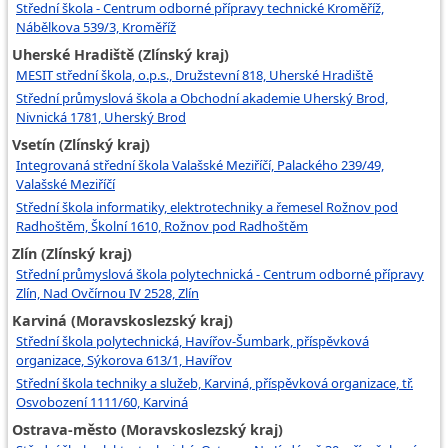
Střední škola - Centrum odborné přípravy technické Kroměříž,
Nábělkova 539/3, Kroměříž
Uherské Hradiště (Zlínský kraj)
MESIT střední škola, o.p.s., Družstevní 818, Uherské Hradiště
Střední průmyslová škola a Obchodní akademie Uherský Brod,
Nivnická 1781, Uherský Brod
Vsetín (Zlínský kraj)
Integrovaná střední škola Valašské Meziříčí, Palackého 239/49,
Valašské Meziříčí
Střední škola informatiky, elektrotechniky a řemesel Rožnov pod
Radhoštěm, Školní 1610, Rožnov pod Radhoštěm
Zlín (Zlínský kraj)
Střední průmyslová škola polytechnická - Centrum odborné přípravy
Zlín, Nad Ovčírnou IV 2528, Zlín
Karviná (Moravskoslezský kraj)
Střední škola polytechnická, Havířov-Šumbark, příspěvková
organizace, Sýkorova 613/1, Havířov
Střední škola techniky a služeb, Karviná, příspěvková organizace, tř.
Osvobození 1111/60, Karviná
Ostrava-město (Moravskoslezský kraj)