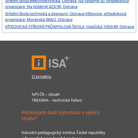
Střední škola elektrotechnická, Ostrava, Na Jízdárně 30, příspěvková
organizace, Na Jízdárně 423/30, Ostrava
Střední škola technická a dopravní, Ostrava-Vítkovice, příspěvková
organizace, Moravská 964/2, Ostrava
VÍTKOVICKÁ STŘEDNÍ PRŮMYSLOVÁ ŠKOLA, Hasičská 1003/49, Ostrava
O projektu
NPI ČR – obsah
TREXIMA – technické řešení
Potřebujete další informace k výběru
studia?
Národní pedagogický institut České republiky