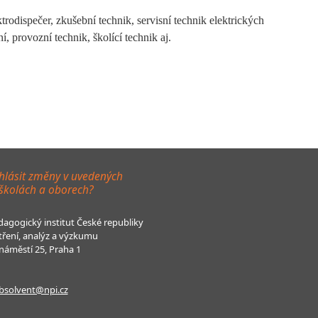
rodispečer, zkušební technik, servisní technik elektrických
í, provozní technik, školící technik aj.
hlásit změny v uvedených
 školách a oborech?
agogický institut České republiky
tření, analýz a výzkumu
áměstí 25, Praha 1
bsolvent@npi.cz