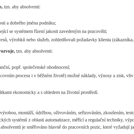
b,
tzn. aby absolventi:
osti a dobrého jména podniku;
jící se systémem řízení jakosti zavedeným na pracovišti;
cesů, výrobků nebo služeb, zohledňovali požadavky klienta (zákazníka,
rozvoje,
tzn. aby absolventi:
nanční, popř. společenské ohodnocení;
racovním procesu i v běžném životě) možné náklady, výnosy a zisk, vliv 
látkami ekonomicky a s ohledem na životní prostředí.
, výrobou, montáží, údržbou, oživováním, seřizováním, zkoušením, tes
onických systémů z oblasti automatizace, měřící a regulační techniky, výp
í absolventů je směřováno hlavně do pracovních pozic, které vyžadují jak