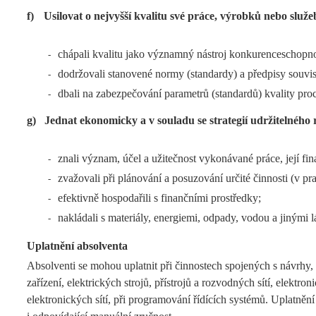
f)
Usilovat o nejvyšší kvalitu své práce, výrobků nebo služe
chápali kvalitu jako významný nástroj konkurenceschopn
-
dodržovali stanovené normy (standardy) a předpisy souvise
-
dbali na zabezpečování parametrů (standardů) kvality pro
-
g)
Jednat ekonomicky a v souladu se strategií udržitelného 
znali význam, účel a užitečnost vykonávané práce, její fi
-
zvažovali při plánování a posuzování určité činnosti (v p
-
efektivně hospodařili s finančními prostředky;
-
nakládali s materiály, energiemi, odpady, vodou a jinými 
-
Uplatnění absolventa
Absolventi se mohou uplatnit při činnostech spojených s návrhy
zařízení, elektrických strojů, přístrojů a rozvodných sítí, elektr
elektronických sítí, při programování řídících systémů. Uplatněn