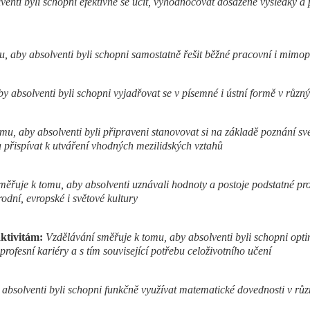
enti byli schopni efektivně se učit, vyhodnocovat dosažené výsledky a p
u, aby absolventi byli schopni samostatně řešit běžné pracovní i mimo
y absolventi byli schopni vyjadřovat se v písemné i ústní formě v různý
mu, aby absolventi byli připraveni stanovovat si na základě poznání sv
a přispívat k utváření vhodných mezilidských vztahů
ěřuje k tomu, aby absolventi uznávali hodnoty a postoje podstatné pro 
dní, evropské i světové kultury
ktivitám:
Vzdělávání směřuje k tomu, aby absolventi byli schopni op
profesní kariéry a s tím související potřebu celoživotního učení
absolventi byli schopni funkčně využívat matematické dovednosti v různ