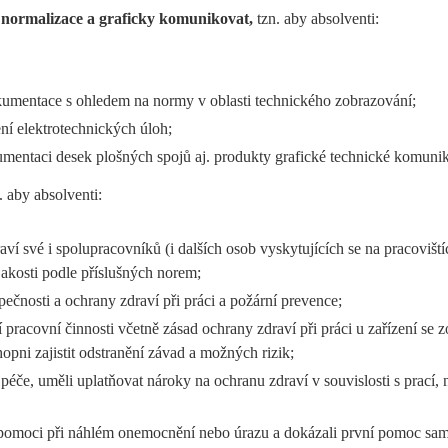
y normalizace a graficky komunikovat,
tzn. aby absolventi:
dokumentace s ohledem na normy v oblasti technického zobrazování;
ení elektrotechnických úloh;
okumentaci desek plošných spojů aj. produkty grafické technické komuni
. aby absolventi:
ví své i spolupracovníků (i dalších osob vyskytujících se na pracovištíc
 jakosti podle příslušných norem;
zpečnosti a ochrany zdraví při práci a požární prevence;
 pracovní činnosti včetně zásad ochrany zdraví při práci u zařízení se 
opni zajistit odstranění závad a možných rizik;
í péče, uměli uplatňovat nároky na ochranu zdraví v souvislosti s prací
pomoci při náhlém onemocnění nebo úrazu a dokázali první pomoc sam