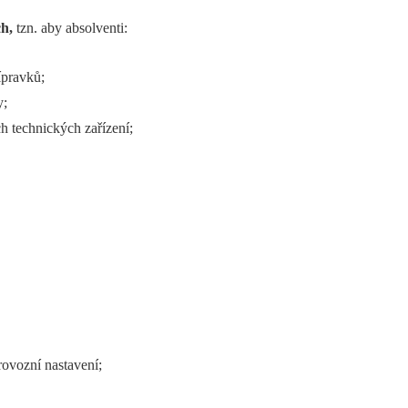
ch,
tzn. aby absolventi:
ípravků;
y;
ch technických zařízení;
rovozní nastavení;