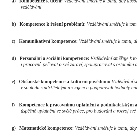
a)
Kompetence k učení:
Vzdělávání směřuje k tomu, aby absolv
vzdělávání
b)
Kompetence k řešení problémů:
Vzdělávání směřuje k tom
c)
Komunikativní kompetence:
Vzdělávání směřuje k tomu, ab
d)
Personální a sociální kompetence:
Vzdělávání směřuje k to
i pracovní, pečovat o své zdraví, spolupracovat s ostatními 
e)
Občanské kompetence a kulturní povědomí:
Vzdělávání sm
v souladu s udržitelným rozvojem a podporovali hodnoty náro
f)
Kompetence k pracovnímu uplatnění a podnikatelským a
úspěšné uplatnění ve světě práce, pro budování a rozvoj své 
g)
Matematické kompetence:
Vzdělávání směřuje k tomu, aby 