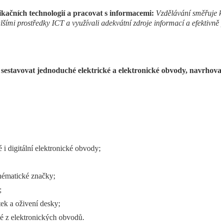
ačních technologií a pracovat s informacemi:
Vzdělávání směřuje k
ími prostředky ICT a využívali adekvátní zdroje informací a efektivně
 sestavovat jednoduché elektrické a elektronické obvody, navrhova
 i digitální elektronické obvody;
schématické značky;
;
tek a oživení desky;
ené z elektronických obvodů.