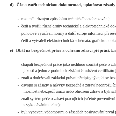
d)
Číst a tvořit technickou dokumentaci, uplatňovat zásad
rozuměli různým způsobům technického zobrazování;
-
četli a tvořili různé druhy technické a elektrotechnické 
-
pohotově využívali normy a další zdroje informací při řeš
-
četli a vytvářeli elektrotechnická schémata, grafickou d
-
e)
Dbát na bezpečnost práce a ochranu zdraví při práci,
tzn
chápali bezpečnost práce jako nedílnou součást péče o zdra
-
jakosti a jednu z podmínek získání či udržení certifikátu
znali a dodržovali základní právní předpisy týkající se be
-
osvojili si zásady a návyky bezpečné a zdraví neohrožující
-
možnost nebezpečí úrazu nebo ohrožení zdraví a byli sch
znali systém péče o zdraví pracujících (včetně preventivn
-
s vykonáváním práce);
byli vybaveni vědomostmi o zásadách poskytování první 
-