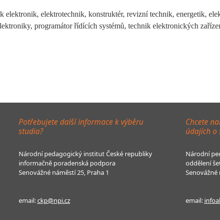
ktronik, elektrotechnik, konstruktér, revizní technik, energetik, elekt
lektroniky, programátor řídících systémů, technik elektronických zařízen
Potřebujete další informace k výběru
Chcete na
studia?
údajích o
Národní pedagogický institut České republiky
Národní ped
informačně poradenská podpora
oddělení še
Senovážné náměstí 25, Praha 1
Senovážné n
email:
ckp@npi.cz
email:
infoa