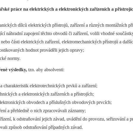
ské práce na elektrických a elektronických zařízeních a přístrojí
anických dílců elektrických přístrojů, zařízení a různých montážních př
jící náhradní zapojení těchto obvodů či zařízení, volili vhodné součástk
ebo části elektrických zařízení, elektromechanických přístrojů a další
nostikovaných hodnot prováděli jejich opravy;
ické normy.
ené výsledky,
tzn. aby absolventi:
a charakteristik elektrotechnických prvků a zařízení;
hnických a elektronických zařízeních a přístrojích;
a elektronických obvodech a příslušných obvodových prvcích;
ení a přehledně o nich zpracovávali záznamy;
ízení, k odstraňování jejich závad, uvádění do provozu, seřizování a p
hovali způsob odstraňování případných závad.