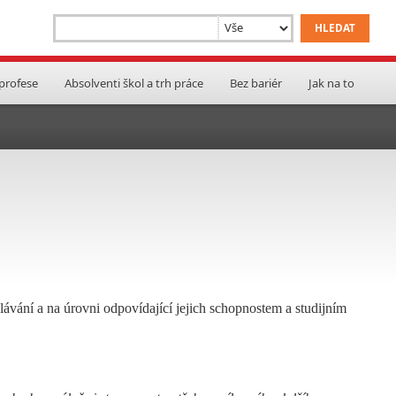
 profese
Absolventi škol a trh práce
Bez bariér
Jak na to
lávání a na úrovni odpovídající jejich schopnostem a studijním