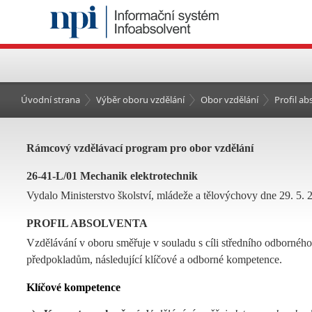
Úvodní strana
Výběr oboru vzdělání
Obor vzdělání
Profil a
Rámcový vzdělávací program pro obor vzdělání
26-41-L/01 Mechanik elektrotechnik
Vydalo Ministerstvo školství, mládeže a tělovýchovy dne 29. 5. 2
PROFIL ABSOLVENTA
Vzdělávání v oboru směřuje v souladu s cíli středního odborného 
předpokladům, následující klíčové a odborné kompetence.
Klíčov
é kompetence