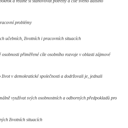
okrok a reálně si stanovovat potřeby a cíle svého dalšího
pracovní problémy
ch učebních, životních i pracovních situacích
é osobnosti přiměřené cíle osobního rozvoje v oblasti zájmové
život v demokratické společnosti a dodržovali je, jednali
timálně využívat svých osobnostních a odborných předpokladů pro
ých životních situacích