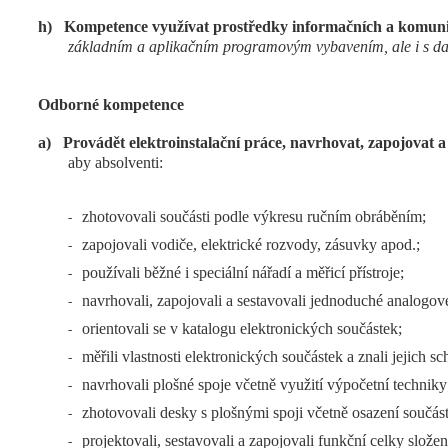
h)
Kompetence využívat prostředky informačních a komunik
základním a aplikačním programovým vybavením, ale i s dalš
Odborné kompetence
a)
Provádět elektroinstalační práce, navrhovat, zapojovat a
aby absolventi:
zhotovovali součásti podle výkresu ručním obráběním;
-
zapojovali vodiče, elektrické rozvody, zásuvky apod.;
-
používali běžné i speciální nářadí a měřicí přístroje;
-
navrhovali, zapojovali a sestavovali jednoduché analogové
-
orientovali se v katalogu elektronických součástek;
-
měřili vlastnosti elektronických součástek a znali jejich 
-
navrhovali plošné spoje včetně využití výpočetní techniky
-
zhotovovali desky s plošnými spoji včetně osazení součás
-
projektovali, sestavovali a zapojovali funkční celky slož
-