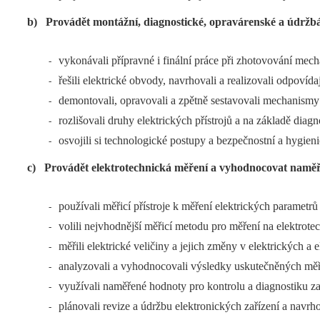
b)
Provádět montážní, diagnostické, opravárenské a údržbář
vykonávali přípravné i finální práce při zhotovování mech
-
řešili elektrické obvody, navrhovali a realizovali odpovída
-
demontovali, opravovali a zpětně sestavovali mechanismy n
-
rozlišovali druhy elektrických přístrojů a na základě diag
-
osvojili si technologické postupy a bezpečnostní a hygien
-
c)
Provádět elektrotechnická měření a vyhodnocovat naměř
používali měřicí přístroje k měření elektrických parametrů 
-
volili nejvhodnější měřicí metodu pro měření na elektrotec
-
měřili elektrické veličiny a jejich změny v elektrických 
-
analyzovali a vyhodnocovali výsledky uskutečněných měř
-
využívali naměřené hodnoty pro kontrolu a diagnostiku zař
-
plánovali revize a údržbu elektronických zařízení a navr
-