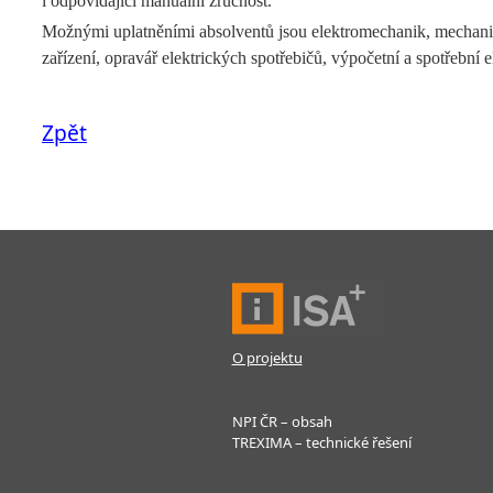
i odpovídající manuální zručnost.
Možnými uplatněními absolventů jsou elektromechanik, mechanik ele
zařízení, opravář elektrických spotřebičů, výpočetní a spotřební e
Zpět
O projektu
NPI ČR – obsah
TREXIMA – technické řešení